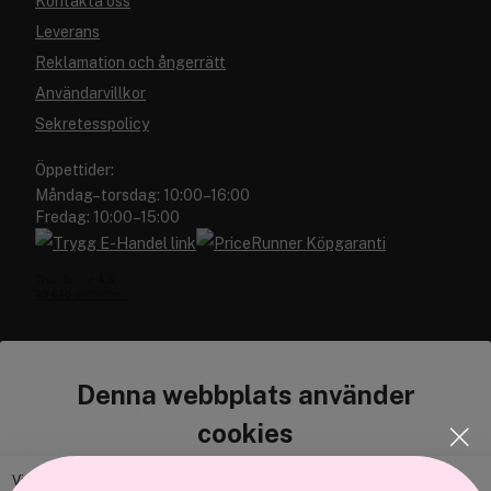
Kontakta oss
Leverans
Reklamation och ångerrätt
Användarvillkor
Sekretesspolicy
Öppettider:
Måndag–torsdag: 10:00–16:00
Fredag: 10:00–15:00
Denna webbplats använder
Cocopanda.se
cookies
Om oss
Bli medlem
Vi använder enhetsidentifierare för att anpassa innehållet och