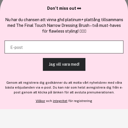
annonserna till användarna, tillhandahålla funktioner för sociala medier
Samarbeta med oss
Don’t miss out 👀
och analysera vår trafik. Vi vidarebefordrar även sådana identifierare
och annan information från din enhet till de sociala medier och annons-
Nu har du chansen att vinna ghd platinum+ plattång tillsammans
med The Final Touch Narrow Dressing Brush – två must-haves
och analysföretag som vi samarbetar med. Dessa kan i sin tur
för flawless styling! 💇‍♀️✨
kombinera informationen med annan information som du har
En del av
Brandsdal Group AS
tillhandahållit eller som de har samlat in när du har använt deras
E-post
tjänster.
För personlig vägledning om professionella hårprodukter, klicka
här
.
Jag vill vara med!
TILLÅT ALLA COOKIES
Genom att registrera dig godkänner du att motta vårt nyhetsbrev med våra
bästa erbjudanden via e-post. Du kan när som helst avregistrera dig från e-
480 kr
VISA DETALJER
post genom att klicka på länken för att avsluta prenumerationen.
Informera mig
Slut i lager
Villkor
och
integritet
för registrering