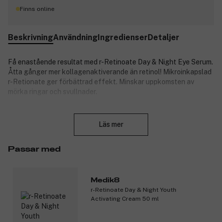
Finns online
Beskrivning
Användning
Ingredienser
Detaljer
Få enastående resultat med r-Retinoate Day & Night Eye Serum.
Åtta gånger mer kollagenaktiverande än retinol! Mikroinkapslad
r-Retionate ger förbättrad effekt. Minskar uppkomsten av
mörka ringar och svullnader.
Förbättrar hudtonen för ett jämnare, mer strålande ögonområde.
Stäng
Ger fukt och slätar ut torrhetslinjer. Lätt konsistens som
Läs mer
absorberas snabbt.
Nyckelingredienser:
Passar med
r-Retinoate (retinylretionat).
Multimolekylär hyaluronsyra.
Medik8
Glycerin.
r-Retinoate Day & Night Youth
Hesperidin och koffein.
Activating Cream 50 ml
Vegansk.
Produktnummer:
3294430