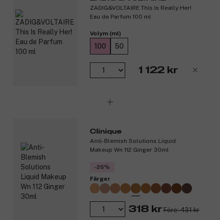
ZADIG&VOLTAIRE This Is Really Her!
Eau de Parfum 100 ml
Volym (ml)
100
50
1 122 kr
Clinique
Anti-Blemish Solutions Liquid
Makeup Wn 112 Ginger 30ml
-26%
Färger
318 kr
Före: 431 kr