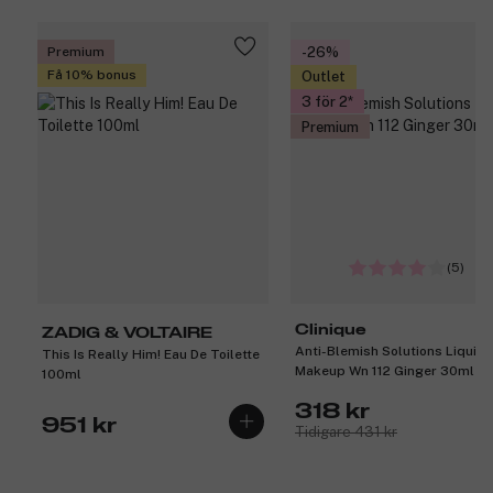
Premium
-26%
Få 10% bonus
Outlet
3 för 2
Premium
(5)
Clinique
ZADIG & VOLTAIRE
Anti-Blemish Solutions Liquid
This Is Really Him! Eau De Toilette
Makeup Wn 112 Ginger 30ml
100ml
318 kr
951 kr
Tidigare 431 kr