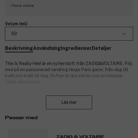
Finns online
Volym (ml)
50
Beskrivning
Användning
Ingredienser
Detaljer
This Is Really Him! är en ny herrdoft från ZADIG&VOLTAIRE. Följ
med på en passionerad vandring längs Paris gator, från dag till
kväll och kväll till dag. Doften är lika stilren som en klassisk
Zadig-skinnjacka.
Doftnoter:
Stäng
Läs mer
Toppnoter: apelsinblomma.
Hjärtnoter: grapefrukt.
Basnoter: amber wood.
Passar med
Produktnummer:
3292866
ZADIG & VOLTAIRE