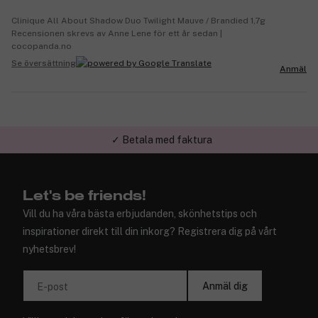
Clinique All About Shadow Duo Twilight Mauve / Brandied 1,7g
Recensionen skrevs av Anne Lene för ett år sedan |
cocopanda.no
Se översättning
Anmäl
✓ Betala med faktura
✓ Trygg E-handel
Let's be friends!
Vill du ha våra bästa erbjudanden, skönhetstips och
inspirationer direkt till din inkorg? Registrera dig på vårt
nyhetsbrev!
Anmäl dig
E-post