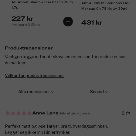
All About Shadow Duo Beach Plum
Anti-Blemish Solutions Liquid
1,7g
Makeup Cn 78 Nutty 30ml
227 kr
431 kr
Tidigare 303 kr
Produktrecensioner
Vänligen logga in för att skriva en recension för produkter som
du har köpt.
Villkor för produktrecensioner
Alla recensioner
Senast
0
Bekräftad köpare
Anne Lene
Perfekt matt og lyse farger, bra til hverdagssminken.
Legger seg ikke inn i linjer/rynker.