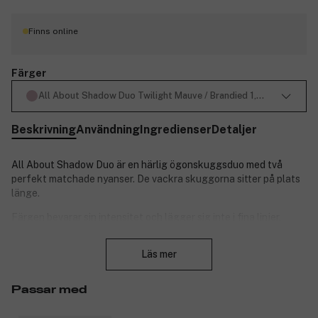
Finns online
Färger
All About Shadow Duo Twilight Mauve / Brandied 1,7g
Beskrivning
Användning
Ingredienser
Detaljer
All About Shadow Duo är en härlig ögonskuggsduo med två
perfekt matchade nyanser. De vackra skuggorna sitter på plats
länge.
Färgen bevarar sin intensitet och lägger sig inte i fina linjer.
Oftalmologiskt testad. Säker för kontaktlinsbärare och känsliga
Stäng
ögon. Kommer i en puderdosa med spegel och med en
Läs mer
dubbelsidig svampapplikator.
Fakta:
Passar med
Upp till åtta timmars hållbarhet.