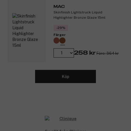
Lägger sig inte i fina linjer och bevarar färgintensiteten.
MAC
Oftalmologiskt testad.
Skinfinish Lightstruck Liquid
Allergitestad.
Highlighter Bronze Glaze 15ml
Snäll mot känsliga ögon.
Säker för kontaktlinsbärare.
-29%
Parfymfri.
Färger
Produktnummer:
3292808
258 kr
Före: 364 kr
Köp