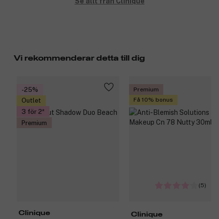
Se allt från Clinique
Vi rekommenderar detta till dig
-25%
Premium
Få 10% bonus
Outlet
3 för 2
Premium
(5)
Clinique
Clinique