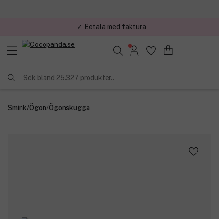
✓ Betala med faktura
✓ Trygg E-handel
Sök bland 25.327 produkter..
Smink
/
Ögon
/
Ögonskugga