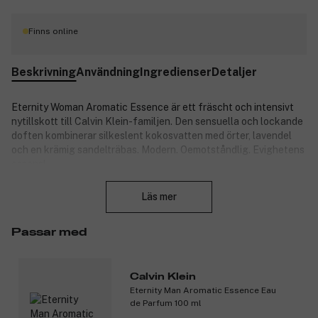
Finns online
Beskrivning
Användning
Ingredienser
Detaljer
Eternity Woman Aromatic Essence är ett fräscht och intensivt
nytillskott till Calvin Klein-familjen. Den sensuella och lockande
doften kombinerar silkeslent kokosvatten med örter, lavendel
och en krämig sandelträbas. Modern. Oemotståndlig. Evighetens
essens!
Stäng
Doften kommer i en blågrön glasflakong som utstrålar
Läs mer
sensualitet. Formen och silverkorken känns igen från tidigare
Eternity-dofter.
Passar med
Produktnummer:
3292074
Calvin Klein
Eternity Man Aromatic Essence Eau
de Parfum 100 ml