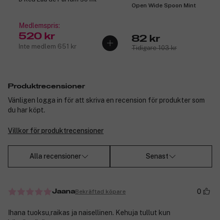
Open Wide Spoon Mint
Medlemspris:
520 kr
82 kr
Inte medlem 651 kr
Tidigare 103 kr
Produktrecensioner
Vänligen logga in för att skriva en recension för produkter som
du har köpt.
Villkor för produktrecensioner
Alla recensioner
Senast
0
Bekräftad köpare
Jaana
Ihana tuoksu,raikas ja naisellinen. Kehuja tullut kun