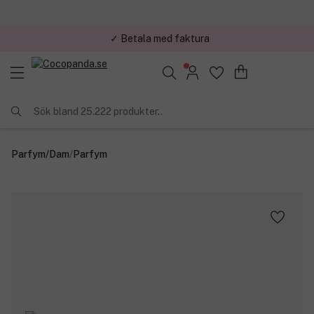
✓ Betala med faktura
✓ Trygg E-handel
Sök bland 25.222 produkter..
Parfym
/
Dam
/
Parfym