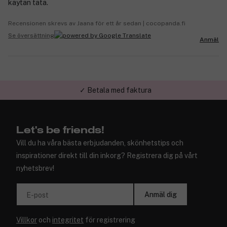
käytän tätä.
Recensionen skrevs av Jaana för ett år sedan | cocopanda.fi
Se översättning
Anmäl
✓ Betala med faktura
✓ Trygg E-handel
Let's be friends!
Vill du ha våra bästa erbjudanden, skönhetstips och
inspirationer direkt till din inkorg? Registrera dig på vårt
nyhetsbrev!
Anmäl dig
E-post
Villkor
och
integritet
för registrering