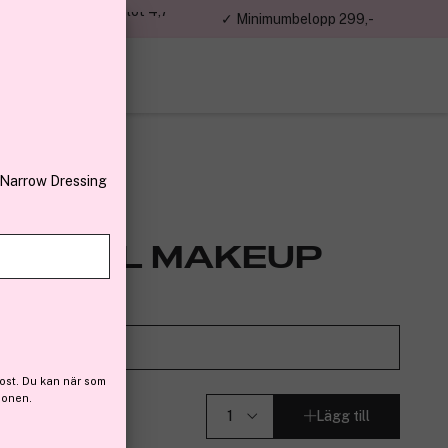
jon kunder – Trustpilot 4,7
✓ Minimumbelopp 299,-
av 5
 Narrow Dressing
SIONAL MAKEUP
nder 07
2)
Prova det på
ost. Du kan när som
ionen.
Lägg till