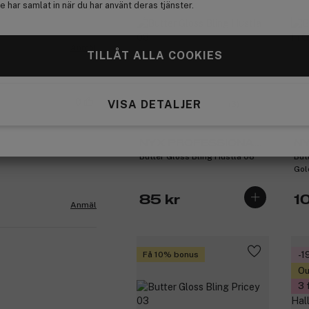
 har samlat in när du har använt deras tjänster.
Anmäl
TILLÅT ALLA COOKIES
0
VISA DETALJER
(3)
NYX PROFESSIONAL
NY
Butter Gloss Bling Hustla 08
But
MAKEUP
M
Gol
85 kr
1
Anmäl
Få 10% bonus
-1
Ou
3 