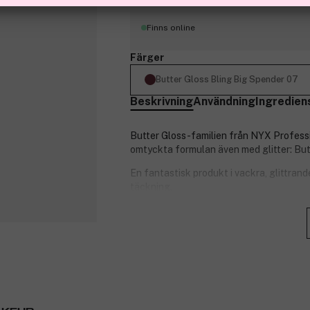
Finns online
Färger
Butter Gloss Bling Big Spender 07
Beskrivning
Användning
Ingredien
Butter Gloss-familien från NYX Professi
omtyckta formulan även med glitter: But
En fantastisk produkt i vackra, glittran
täckning.
Läppglanset passar perfekt till alla och
att ge lite extra bling.
NYX Professional Makeup #1 läppglans -n
till dig och din look.
Glansigt
Perfekt hela dagen