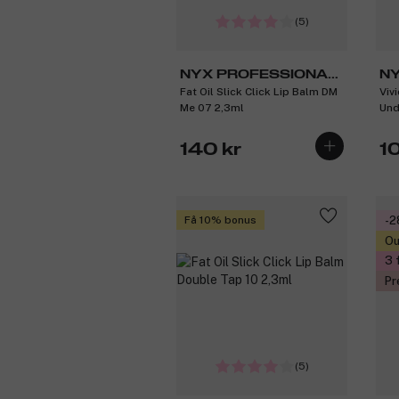
(5)
NYX PROFESSIONAL
NY
Fat Oil Slick Click Lip Balm DM
Viv
MAKEUP
M
Me 07 2,3ml
Und
140 kr
1
Få 10% bonus
-
Ou
3 
Pr
(5)