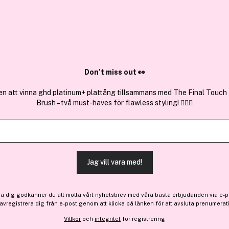
✓ Över 1,5 mil
ktura
✓ Trygg E-handel
Sök bland 25.231 produkter..
Don’t miss out 👀
en att vinna ghd platinum+ plattång tillsammans med The Final Touch
Brush – två must-haves för flawless styling! 💇‍♀️✨
Få 10% bonus
NYX PROFES
Butter Gloss Bling Big Spe
(3)
Läs produktrecensioner (
Jag vill vara med!
ra dig godkänner du att motta vårt nyhetsbrev med våra bästa erbjudanden via e-p
 avregistrera dig från e-post genom att klicka på länken för att avsluta prenumerat
89 kr
Villkor
och
integritet
för registrering