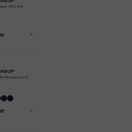
AKEUP
Glans utan kladd
 Major 09 2,3ml
Produktnummer:
3291933
kr
AKEUP
The Moonstone 11
kr