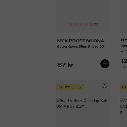
(3)
NY
NYX PROFESSIONAL
Duc
M
Butter Gloss Bling Pricey 03
MAKEUP
Of 
1
87 kr
Tid
Få 10% bonus
Få