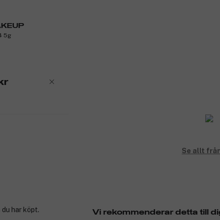
AKEUP
4 5g
kr
Se allt f
 du har köpt.
Vi rekommenderar detta till di