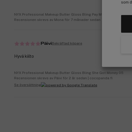
som de
NYX Professional Makeup Butter Gloss Bling Pay Me In Gold 04
Recensionen skrevs av Mona för 7 månader sedan
Bekräftad köpare
Päivi
Hyvä kiilto
NYX Professional Makeup Butter Gloss Bling She Got Money 05
Recensionen skrevs av Päivi för 2 år sedan | cocopanda.fi
Se översättning