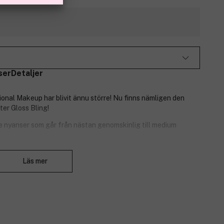
ser
Detaljer
onal Makeup har blivit ännu större! Nu finns nämligen den
ter Gloss Bling!
de nyanser som går från nästan genomskinlig till medium
Stäng
 kan till och med användas ovanpå din favoritläpp-produkt för
Läs mer
u även med glittrande glans i vackra färger för extra bling