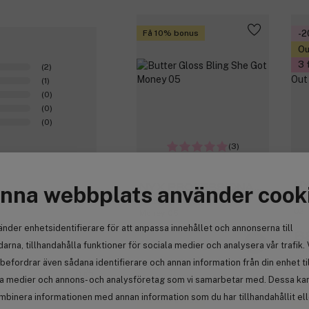
Få 10% bonus
-
Ou
3 
(2)
(1)
(0)
(0)
(0)
(3)
NY
nna webbplats använder cook
NYX PROFESSIONAL
But
M
Butter Gloss Bling She Got
MAKEUP
02
Money 05
änder enhetsidentifierare för att anpassa innehållet och annonserna till
6
92 kr
arna, tillhandahålla funktioner för sociala medier och analysera vår trafik. 
Tid
befordrar även sådana identifierare och annan information från din enhet ti
0
la medier och annons- och analysföretag som vi samarbetar med. Dessa kan 
mbinera informationen med annan information som du har tillhandahållit el
Få 10% bonus
Få