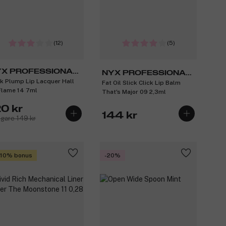
(12)
(5)
X PROFESSIONAL
NYX PROFESSIONAL
k Plump Lip Lacquer Hall
AKEUP
Fat Oil Slick Click Lip Balm
MAKEUP
Flame 14 7ml
That's Major 09 2,3ml
20 kr
144 kr
igare 149 kr
 10% bonus
-20%