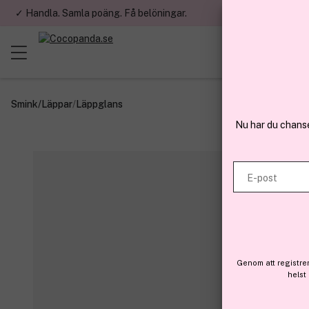
✓ Handla. Samla poäng. Få belöningar.
✓ Betala med fa
Smink
/
Läppar
/
Läppglans
Nu har du chans
E-post
Genom att registre
helst