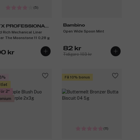
(5)
Bambino
X PROFESSIONAL
Open Wide Spoon Mint
id Rich Mechanical Liner
AKEUP
er The Moonstone 11 0,28 g
82 kr
00 kr
Tidigare 103 kr
28%
Få 10% bonus
tlet
för 2
emium
(11)