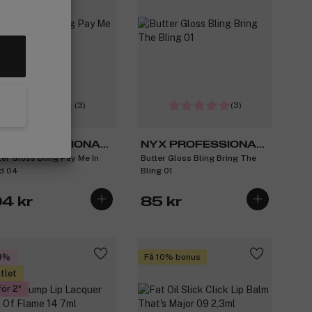
(3)
(3)
X PROFESSIONAL
NYX PROFESSIONAL
ter Gloss Bling Pay Me In
Butter Gloss Bling Bring The
AKEUP
MAKEUP
d 04
Bling 01
04 kr
85 kr
9%
Få 10% bonus
tlet
för 2