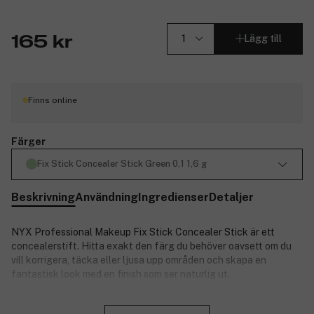
Lägg till
165 kr
Finns online
Färger
Fix Stick Concealer Stick Green 0,1 1,6 g
Beskrivning
Användning
Ingredienser
Detaljer
NYX Professional Makeup Fix Stick Concealer Stick är ett
concealerstift. Hitta exakt den färg du behöver oavsett om du
vill korrigera, täcka eller ljusa upp områden och skapa en
fantastisk look med en finish som ser naturlig ut.
Get your Fix on! Mörka ringar? Fixat! Ojämnheter? Fixat!
Stäng
Missfärgning? Fixat! Rödhet? Fixat! Med Fix Concealer Sticks!