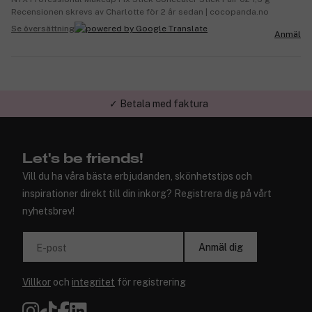
Recensionen skrevs av Charlotte för 2 år sedan | cocopanda.no
Se översättning
Anmäl
✓ Betala med faktura
✓ Trygg E-handel
Let's be friends!
Vill du ha våra bästa erbjudanden, skönhetstips och
inspirationer direkt till din inkorg? Registrera dig på vårt
nyhetsbrev!
Anmäl dig
E-post
Villkor
och
integritet
för registrering