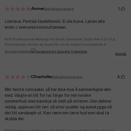
1
Bekräftad köpare
Anne
Loistava. Peittää täydellisesti. Ei ole kuiva. Laitan alle
ensin c seerumia kosteuttamaan.
NYX Professional Makeup Fix Stick Concealer Stick Pink 0,2 1,6 g
Recensionen skrevs av Anne för ett år sedan | cocopanda.fi
Se översättning
Anmäl
4
Bekräftad köpare
Charlotte
Min første concealer, så har ikke mye å sammenligne den
med. Valgte en litt for lys farge for min norske
sommerhud, men kanskje ok midt på vinteren. Den dekker
veldig, oppleves litt tørr, så etter pudder og øyeskygge så
det litt sandpapir ut. Kan være min tørre hud som skal ta
skylda der.
NYX Professional Makeup Fix Stick Concealer Stick Fair 02 1,6 g