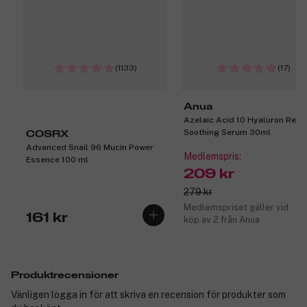
(1133)
(17)
Anua
Azelaic Acid 10 Hyaluron Red
Soothing Serum 30ml
COSRX
Advanced Snail 96 Mucin Power
Medlemspris:
Essence 100 ml
209 kr
279 kr
Medlemspriset gäller vid
161 kr
köp av 2 från Anua
Produktrecensioner
Vänligen logga in för att skriva en recension för produkter som