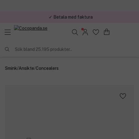
✓ Betala med faktura
✓ Trygg E-handel
Sök bland 25.195 produkter..
Smink
/
Ansikte
/
Concealers