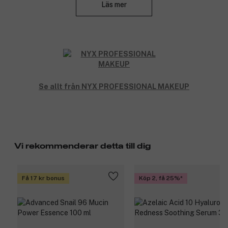
Läs mer
Fördelar:
Glider jämnt på huden utan att kännas torr.
Många olika nyanser för att korrigera, täcka och
framhäva.
Byggbar medium täckning med en naturlig finish.
Snabbfix som håller i upp till tolv timmar.
Smetar inte ut sig.
Se allt från NYX PROFESSIONAL MAKEUP
Vegansk sammansättning*.
*Utan animaliska ingredienser.
Produktnummer:
3291839
Vi rekommenderar detta till dig
Få 17 kr bonus
Köp 2, få 25%