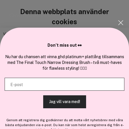
Denna webbplats använder
Cocopanda.se
cookies
Om oss
Bli medlem
Vi använder enhetsidentifierare för att anpassa innehållet och
annonserna till användarna, tillhandahålla funktioner för sociala medier
Samarbeta med oss
Don’t miss out 👀
och analysera vår trafik. Vi vidarebefordrar även sådana identifierare
och annan information från din enhet till de sociala medier och annons-
Nu har du chansen att vinna ghd platinum+ plattång tillsammans
med The Final Touch Narrow Dressing Brush – två must-haves
och analysföretag som vi samarbetar med. Dessa kan i sin tur
för flawless styling! 💇‍♀️✨
kombinera informationen med annan information som du har
En del av
Brandsdal Group AS
tillhandahållit eller som de har samlat in när du har använt deras
E-post
tjänster.
För personlig vägledning om professionella hårprodukter, klicka
här
.
Jag vill vara med!
TILLÅT ALLA COOKIES
Genom att registrera dig godkänner du att motta vårt nyhetsbrev med våra
bästa erbjudanden via e-post. Du kan när som helst avregistrera dig från e-
VISA DETALJER