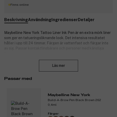
Finns online
Beskrivning
Användning
Ingredienser
Detaljer
Maybelline New York Tattoo Liner Ink Pen är en extra mörk liner
som ger en tatueringsliknande look. Det intensiva resultatet
håller i upp till 24 timmar. Färgen är vattenfast och färgar inte
av sig. Passar kontaktlinsbärare och personer med känsliga
ögon.
Stäng
Produktnummer:
3291709
Läs mer
Passar med
Maybelline New York
Build-A-Brow Pen Black Brown 262
0,4ml
Färger