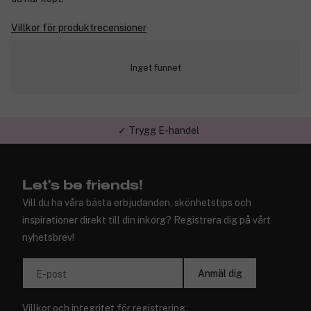
Villkor för produktrecensioner
Inget funnet
✓ Trygg E-handel
Let's be friends!
Vill du ha våra bästa erbjudanden, skönhetstips och
inspirationer direkt till din inkorg? Registrera dig på vårt
nyhetsbrev!
Anmäl dig
E-post
Villkor
och
integritet
för registrering