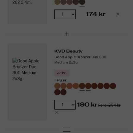
174 kr
KVD Beauty
Good Apple Bronzer Duo 300
Medium 2x3g
-28%
Färger
190 kr
Före: 264 kr