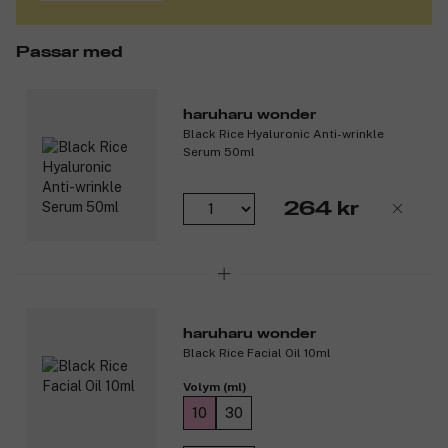
Särskild innovativ är användningen av olika fermenterade
ingredienser. haruharu slår ett slag för bättre, mer hållbara
Passar med
lösningar som inte sker på bekostnad av huden.
haruharu wonder – ett självklart val för frisk, fräsch och
strålande hud.
haruharu wonder
Black Rice Hyaluronic Anti-wrinkle
Produktnummer:
3288239
Serum 50ml
264 kr
haruharu wonder
Black Rice Facial Oil 10ml
Volym (ml)
10
30