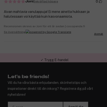
0
Bekräftad köpare
Joni
Aivan mahtavia vanulappuja! Ei mene ainetta hukkaan ja
halutessaan voi käyttää kuin kasvonaamiota.
Recensionen skrevs av Joni för ett år sedan | cocopanda.fi
Se översättning
Anmäl
✓ Trygg E-handel
Let's be friends!
Vill du ha våra bästa erbjudanden, skönhetstips och
inspirationer direkt till din inkorg? Registrera dig på vårt
nyhetsbrev!
Anmäl dig