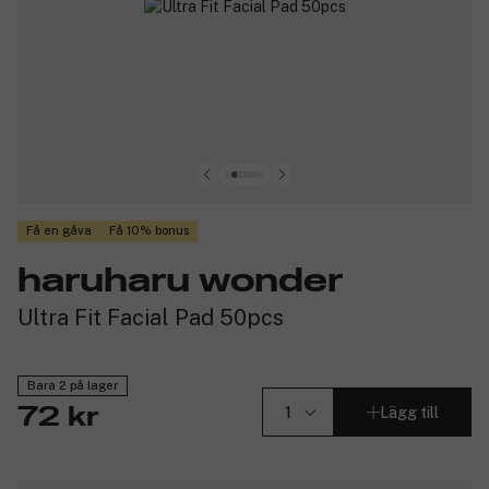
Få en gåva
Få 10% bonus
haruharu wonder
Ultra Fit Facial Pad 50pcs
Bara 2 på lager
Lägg till
72 kr