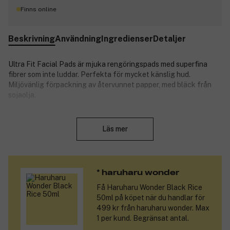
Finns online
Beskrivning
Användning
Ingredienser
Detaljer
Ultra Fit Facial Pads är mjuka rengöringspads med superfina
fibrer som inte luddar. Perfekta för mycket känslig hud.
Miljövänlig förpackning av återvunnet papper, med bläck från
sojaolja.
Padsen är extra tunna och absorberar aldrig mer produkt än
Stäng
nödvändigt.
Läs mer
wonder är en stilren och vegansk hudvårdsserie med
fermenterat svart ris och bambubark från det sydkoreanska
* haruharu wonder
märket haruharu. De förstklassiga ingredienserna uppfyller alla
Få
Haruharu Wonder Black Rice
hudens dagliga behov.
50ml
på köpet när du handlar för
haruharu wonder vill göra det lättare för dig att fatta kloka
499 kr från haruharu wonder. Max
hudvårdsbeslut. De skonsamma produkterna innehåller
1 per kund. Begränsat antal.
naturliga, veganska ingredienser med kliniskt bevisade fördelar.