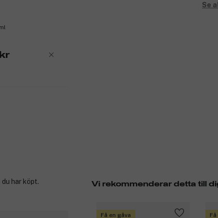
Se a
ml
kr
 du har köpt.
Vi rekommenderar detta till di
Få en gåva
Få