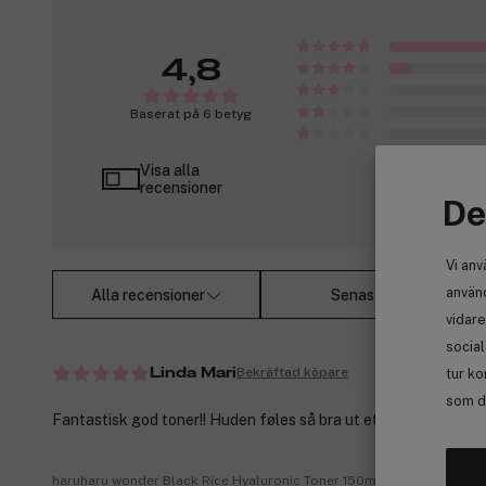
4,8
Baserat på 6 betyg
Visa alla
recensioner
De
Vi anv
använd
Alla recensioner
Senast
vidare
socia
Bekräftad köpare
tur ko
Linda Mari
som de
Fantastisk god toner!! Huden føles så bra ut etterpå.
haruharu wonder Black Rice Hyaluronic Toner 150ml