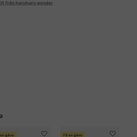
llt från haruharu wonder
g
 en gåva
Få en gåva