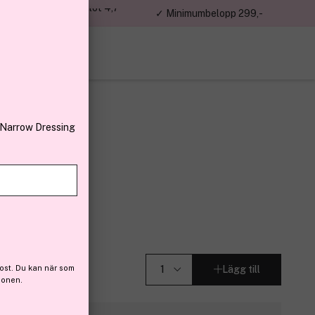
jon kunder – Trustpilot 4,7
✓ Minimumbelopp 299,-
av 5
 Narrow Dressing
er
er 300ml
3)
ost. Du kan när som
Lägg till
ionen.