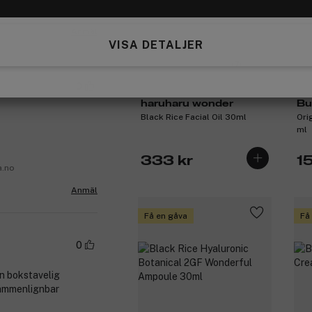
.no
Anmäl
VISA DETALJER
(7)
0
haruharu wonder
Bu
Black Rice Facial Oil 30ml
Ori
ml
333 kr
1
a.no
Anmäl
Få en gåva
Få
0
en bokstavelig
Sammenlignbar