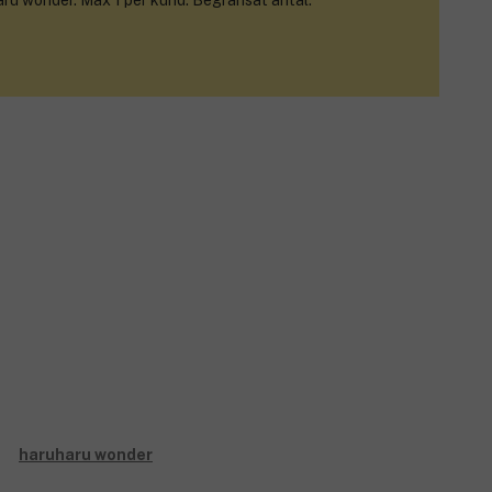
aru wonder. Max 1 per kund. Begränsat antal.
r dig att fatta kloka hudvårdsbeslut. De skonsamma
ka ingredienser med kliniskt bevisade fördelar. Särskild
nterade ingredienser. haruharu slår ett slag för bättre, mer
ostnad av huden.
risk, fräsch och strålande hud.