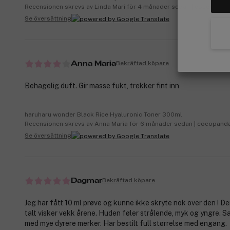
Recensionen skrevs av Linda Mari för 4 månader sedan | cocopanda
Se översättning
Bekräftad köpare
Anna Maria
Behagelig duft. Gir masse fukt, trekker fint inn
haruharu wonder Black Rice Hyaluronic Toner 300ml
Recensionen skrevs av Anna Maria för 6 månader sedan | cocopand
Se översättning
Bekräftad köpare
Dagmar
Jeg har fått 10 ml prøve og kunne ikke skryte nok over den ! D
talt visker vekk årene. Huden føler strålende, myk og yngre. 
med mye dyrere merker. Har bestilt full størrelse med engang.