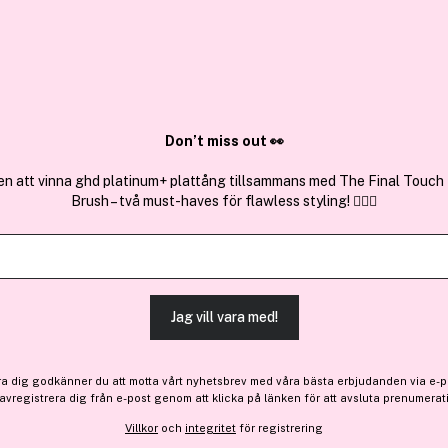
✓ Över 1,5 mil
ktura
✓ Trygg E-handel
Sök bland 25.211 produkter..
Don’t miss out 👀
en att vinna ghd platinum+ plattång tillsammans med The Final Touch
Brush – två must-haves för flawless styling! 💇‍♀️✨
Få en gåva
Få 37 kr bonus
haruharu wond
Black Rice Hyaluronic Ton
(6)
Läs produktrecensioner (
Jag vill vara med!
Bara 3 på lager
ra dig godkänner du att motta vårt nyhetsbrev med våra bästa erbjudanden via e-p
369 kr
 avregistrera dig från e-post genom att klicka på länken för att avsluta prenumerat
Villkor
och
integritet
för registrering