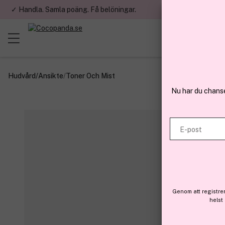
✓ Handla. Samla poäng. Få belöningar.
✓ Betala med fa
Hudvård
/
Ansikte
/
Toner Och Mist
Nu har du chans
E-post
Genom att registre
helst