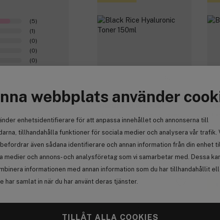
(5)
(1)
(0)
(0)
(0)
(6)
nna webbplats använder cook
haruharu wonder
ha
Black Rice Hyaluronic Toner
Bla
änder enhetsidentifierare för att anpassa innehållet och annonserna till
150ml
arna, tillhandahålla funktioner för sociala medier och analysera vår trafik. 
befordrar även sådana identifierare och annan information från din enhet ti
248 kr
3
la medier och annons- och analysföretag som vi samarbetar med. Dessa kan 
0
mbinera informationen med annan information som du har tillhandahållit el
 har samlat in när du har använt deras tjänster.
Få en gåva
Få
TILLÅT ALLA COOKIES