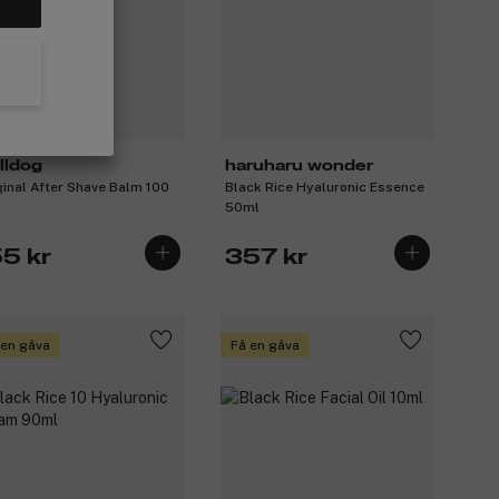
lldog
haruharu wonder
ginal After Shave Balm 100
Black Rice Hyaluronic Essence
50ml
55 kr
357 kr
 en gåva
Få en gåva