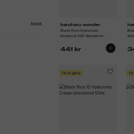
Anmäl
haruharu wonder
ha
Black Rice Hyaluronic
Bla
Botanical 2GF Wonderful
90
Ampoule 30ml
441 kr
3
Få en gåva
Få