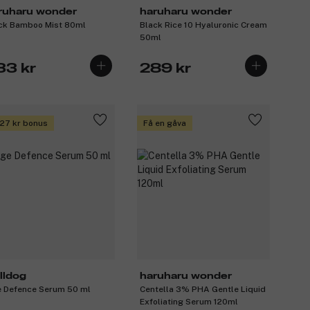
ruharu wonder
haruharu wonder
ck Bamboo Mist 80ml
Black Rice 10 Hyaluronic Cream
50ml
33 kr
289 kr
 27 kr bonus
Få en gåva
lldog
haruharu wonder
 Defence Serum 50 ml
Centella 3% PHA Gentle Liquid
Exfoliating Serum 120ml