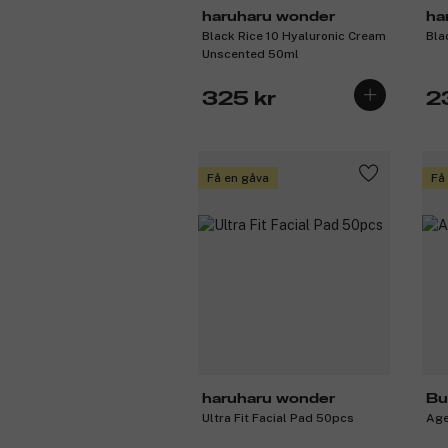
haruharu wonder
ha
Black Rice 10 Hyaluronic Cream
Bla
Unscented 50ml
325 kr
2
Få en gåva
Få
haruharu wonder
Bu
Ultra Fit Facial Pad 50pcs
Age