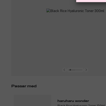
Passar med
haruharu wonder
Black Rice Hyaluronic Toner 150ml