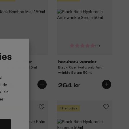
(4)
ies
ruharu wonder
haruharu wonder
ck Bamboo Mist 150ml
Black Rice Hyaluronic Anti-
wrinkle Serum 50ml
Vi
ll de
93 kr
264 kr
i sin
ler
 16 kr bonus
Få en gåva