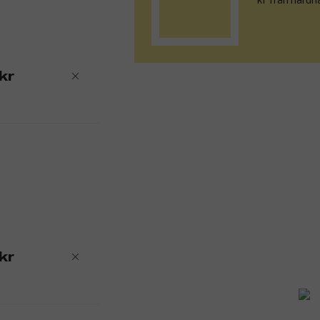
kr från haruh
haruharu wonder vill göra det lättare fö
produkterna innehåller naturliga, vegans
innovativ är användningen av olika ferme
hållbara lösningar som inte sker på bek
kr
haruharu wonder – ett självklart val för f
Produktnummer:
3288201
kr