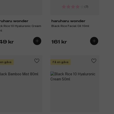
(7)
ruharu wonder
haruharu wonder
ck Rice 10 Hyaluronic Cream
Black Rice Facial Oil 10ml
ml
49 kr
161 kr
 en gåva
Få en gåva