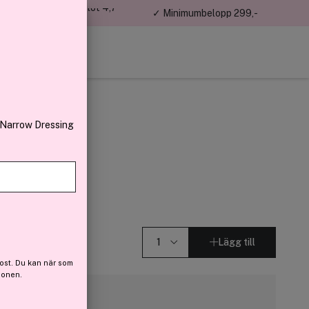
jon kunder – Trustpilot 4,7
✓ Minimumbelopp 299,-
av 5
 Narrow Dressing
el Size 30 g
Lägg till
ost. Du kan när som
ionen.