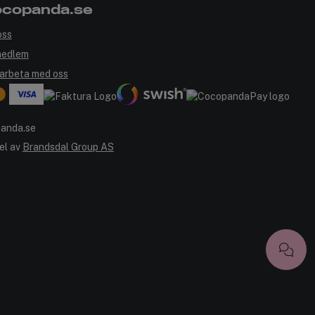
copanda.se
oss
medlem
arbeta med oss
el av
Brandsdal Group AS