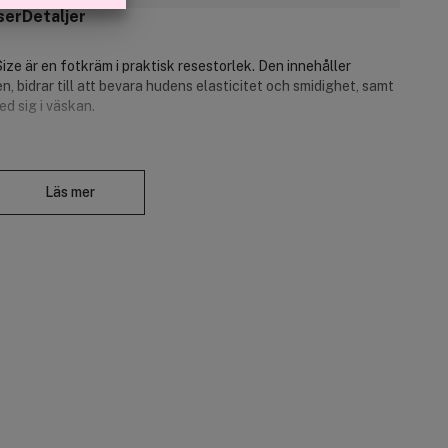
ser
Detaljer
e är en fotkräm i praktisk resestorlek. Den innehåller
, bidrar till att bevara hudens elasticitet och smidighet, samt
ed sig i väskan.
Stäng
et tjockare än på andra ställen och torkar därför ut snabbt.
Läs mer
t absorbera fukt och bevara den.
 hud och säkerställer att huden blir mjuk och smidig. Därför
srik fotkräm.