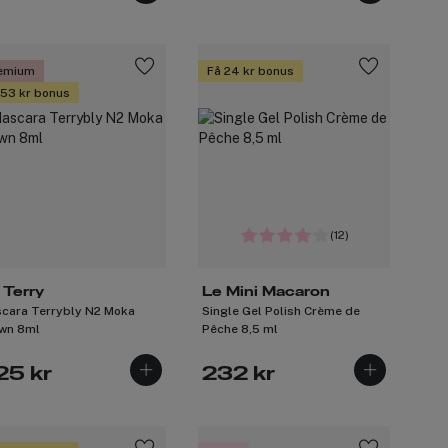
emium
Få 24 kr bonus
 53 kr bonus
(12)
 Terry
Le Mini Macaron
cara Terrybly N2 Moka
Single Gel Polish Crème de
wn 8ml
Pêche 8,5 ml
25 kr
232 kr