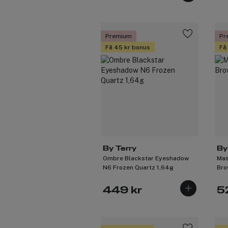
Premium
Pr
Få 45 kr bonus
Få
By Terry
By
Ombre Blackstar Eyeshadow
Mas
N6 Frozen Quartz 1,64g
Bro
449 kr
5