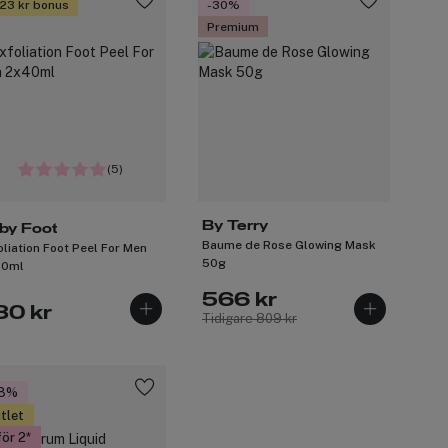
 23 kr bonus
-30%
Premium
(5)
By Terry
by Foot
Baume de Rose Glowing Mask
oliation Foot Peel For Men
50g
40ml
566 kr
30 kr
Tidigare 809 kr
28%
tlet
för 2