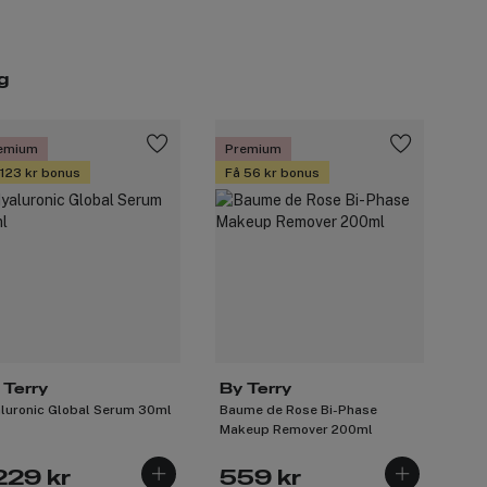
g
emium
Premium
 123 kr bonus
Få 56 kr bonus
 Terry
By Terry
luronic Global Serum 30ml
Baume de Rose Bi-Phase
Makeup Remover 200ml
229 kr
559 kr