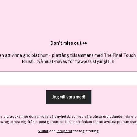
✓ Över 1,5 mil
ktura
✓ Trygg E-handel
Sök bland 25.264 produkter..
Don’t miss out 👀
en att vinna ghd platinum+ plattång tillsammans med The Final Touch
Brush – två must-haves för flawless styling! 💇‍♀️✨
Få 9 kr bonus
Baby Foot
Foot Cream Sheabutter Trav
Jag vill vara med!
86 kr
ra dig godkänner du att motta vårt nyhetsbrev med våra bästa erbjudanden via e-p
 avregistrera dig från e-post genom att klicka på länken för att avsluta prenumerat
Finns online
Villkor
och
integritet
för registrering