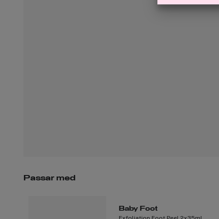
Passar med
Baby Foot
Exfoliation Foot Peel 2x35ml