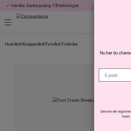
✓ Handla. Samla poäng. Få belöningar.
✓ Betala med fa
Hudvård
/
Kroppsvård
/
Fotvård
/
Fotkräm
Nu har du chans
E-post
Genom att registre
helst