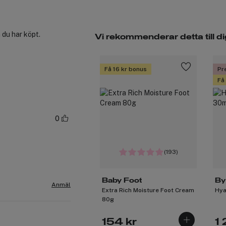
 du har köpt.
Vi rekommenderar detta till di
Få 16 kr bonus
Pr
Få
0
(193)
Baby Foot
By
Anmäl
Extra Rich Moisture Foot Cream
Hya
80g
154 kr
1 