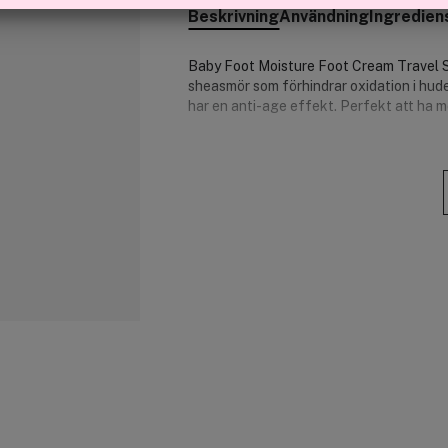
Beskrivning
Användning
Ingredien
Baby Foot Moisture Foot Cream Travel Siz
sheasmör som förhindrar oxidation i huden
har en anti-age effekt. Perfekt att ha m
De döda hudlagren på fotsulorna är myck
Sheasmör tränger djupt in i huden för at
Regelbunden återfuktning förebygger död
är det en bra vana att använda en näring
Fördelar:
sheasmör
Resestorlek.
Vegansk.