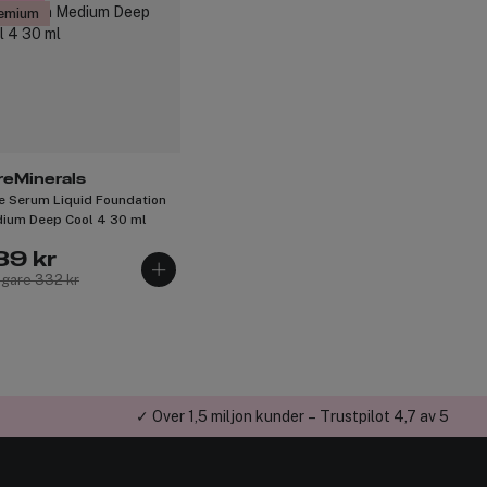
emium
reMinerals
e Serum Liquid Foundation
ium Deep Cool 4 30 ml
39 kr
igare 332 kr
✓ Över 1,5 miljon kunder – Trustpilot 4,7 av 5