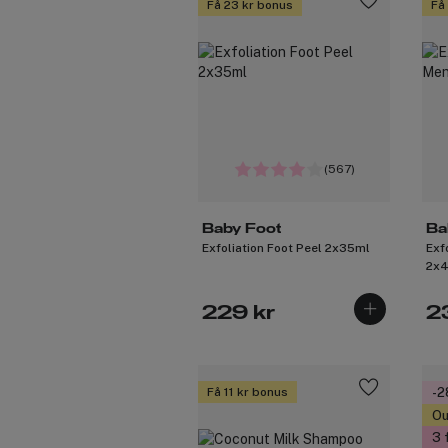
Få 23 kr bonus
Få
(567)
Baby Foot
Ba
Exfoliation Foot Peel 2x35ml
Exf
2x
229 kr
2
Få 11 kr bonus
-
Ou
3 