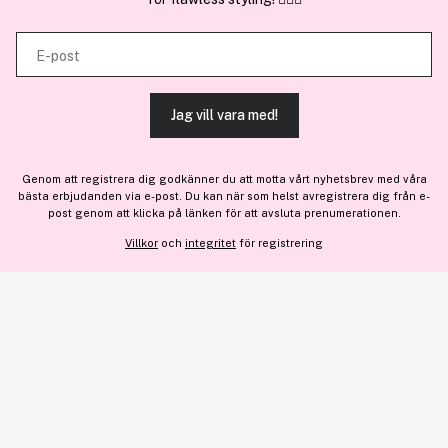
kombinera informationen med annan information som du har
En del av
Brandsdal Group AS
tillhandahållit eller som de har samlat in när du har använt deras
E-post
tjänster.
För personlig vägledning om professionella hårprodukter, klicka
här
.
Jag vill vara med!
TILLÅT ALLA COOKIES
Genom att registrera dig godkänner du att motta vårt nyhetsbrev med våra
bästa erbjudanden via e-post. Du kan när som helst avregistrera dig från e-
VISA DETALJER
post genom att klicka på länken för att avsluta prenumerationen.
Lägg till
554 kr
Villkor
och
integritet
för registrering