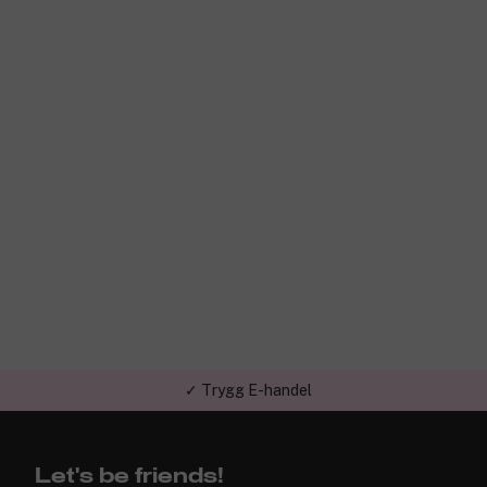
✓ Trygg E-handel
✓ Över 1,5 miljon kunder – Trustpilot 4,7 av 5
Let's be friends!