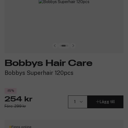
Bobbys Hair Care
Bobbys Superhair 120pcs
-15%
254 kr
Lägg till
Före: 299 kr
Finns online