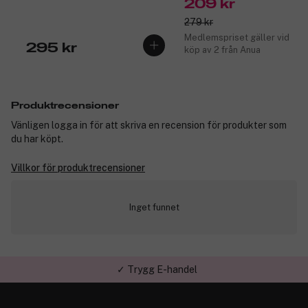
209 kr
enlighet med GMP- och HACCP-principer förtjänar helt enkelt
mer guld.
279 kr
Medlemspriset gäller vid
295 kr
köp av 2 från Anua
Hår, hud, naglar och metabolism!
Zink hjälper till att bibehålla normal hud, hår och naglar.
Biotin hjälper till att bibehålla normalt hår och normal hud.
Produktrecensioner
Pantotensyra bidrar till normal metabolism.
Vänligen logga in för att skriva en recension för produkter som
du har köpt.
Tillverkning sker i Sverige enligt GMP- och HACCP- principer.
Villkor för produktrecensioner
Förpackningen innehåller 120 kapslar. Produkten är vegansk
och djurvänlig.
Inget funnet
Produktnummer:
3284806
✓ Trygg E-handel