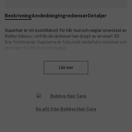
Beskrivning
Användning
Ingredienser
Detaljer
Superhair är ett kosttillskott för hår, hud och naglar utvecklat av
Bobby Oduncu, utifrån de lärdomar han dragit av en snart 30-
årig frisörkarriär. Kapslarna är fulla med värdefulla vitaminer och
mineraler för hår, hud och naglar.
Stäng
Många har lindrig brist på vanliga vitaminer och mineraler. Det
Läs mer
kan göra att håret blir slitet, tunt och livlöst eller inte växer som
det ska.
Superhair syftar till att återställa och ge håret näring inifrån och
ut. Vi behöver en balans av vitaminer och mineraler för att håret
ska kunna växa och bli starkt.
Se allt från Bobbys Hair Care
Kosttillskottet har funnits i sju år och tas regelbundet av