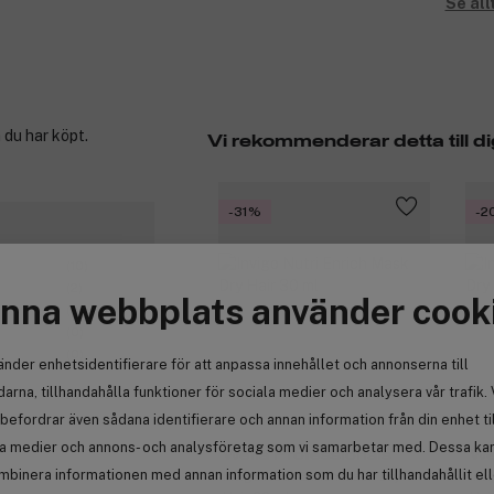
Se all
 du har köpt.
Vi rekommenderar detta till di
-31%
-2
(10)
(2)
nna webbplats använder cook
(0)
(0)
(0)
änder enhetsidentifierare för att anpassa innehållet och annonserna till
arna, tillhandahålla funktioner för sociala medier och analysera vår trafik. 
(12)
befordrar även sådana identifierare och annan information från din enhet ti
la medier och annons- och analysföretag som vi samarbetar med. Dessa kan 
Wella Professionals
We
mbinera informationen med annan information som du har tillhandahållit el
Invigo Nutri Enrich Mask Dry
Inv