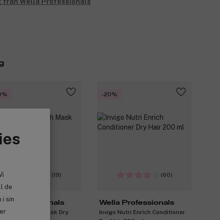
t från Wella Professionals
g
0%
-20%
ies
Vi
(19)
(60)
ll de
i sin
lla Professionals
Wella Professionals
ler
igo Nutri Enrich Mask Dry
Invigo Nutri Enrich Conditioner