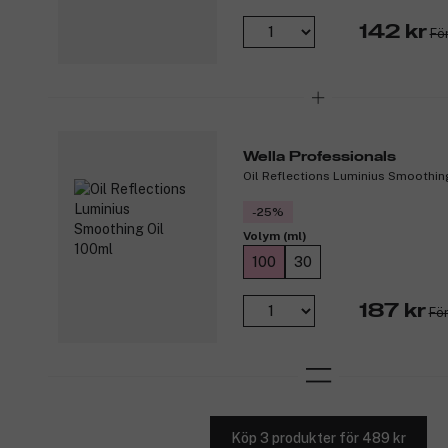
142 kr
För
Wella Professionals
Oil Reflections Luminius Smoothin
-25%
Volym (ml)
100
30
187 kr
För
Köp 3 produkter för 489 kr