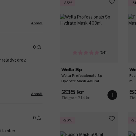
-25%
-3
Anmäl
0
(24)
relativt drøy.
Wella Sp
We
Wella Professionals Sp
Fus
Hydrate Mask 400ml
ml
235 kr
5
Anmäl
Tidigare 314 kr
Tid
0
-20%
-2
tta olen