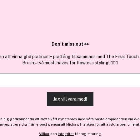
✓ Över 1,5 mil
ktura
✓ Trygg E-handel
Sök bland 25.215 produkter..
Don’t miss out 👀
en att vinna ghd platinum+ plattång tillsammans med The Final Touch
Brush – två must-haves för flawless styling! 💇‍♀️✨
Wella Professi
Invigo Nutri Enrich Mask Dr
(12)
Läs produktrecensioner 
Jag vill vara med!
-25%
154 kr
ra dig godkänner du att motta vårt nyhetsbrev med våra bästa erbjudanden via e-p
Före: 206 kr
 avregistrera dig från e-post genom att klicka på länken för att avsluta prenumerat
Villkor
och
integritet
för registrering