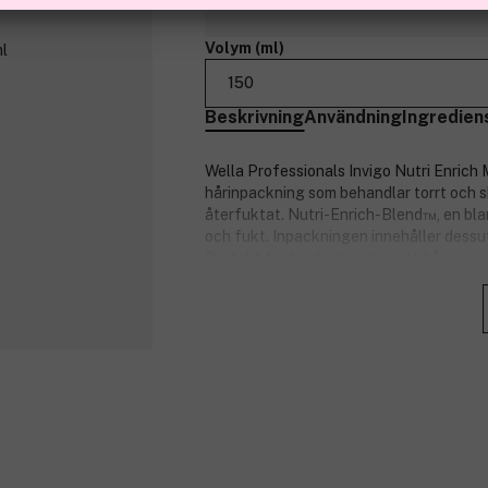
Finns online
Volym (ml)
150
Beskrivning
Användning
Ingredien
Wella Professionals Invigo Nutri Enrich 
hårinpackning som behandlar torrt och sk
återfuktat. Nutri-Enrich-Blend™, en bland
och fukt. Inpackningen innehåller dessut
Perfekt för torrt eller stressat hår.
Egenskaper:
Uppiggande sammansättning med go
Vårdar och återfuktar torrt och liv
Med Nutri-Enrich-Blend™.
Produktnummer:
3283691