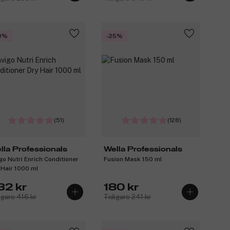
0%
-25%
(51)
(128)
lla Professionals
Wella Professionals
igo Nutri Enrich Conditioner
Fusion Mask 150 ml
 Hair 1000 ml
32 kr
180 kr
igare 416 kr
Tidigare 241 kr