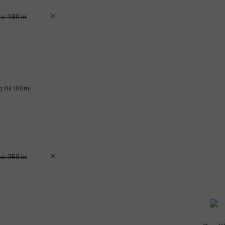
e: 190 kr
g Oil 100ml
e: 250 kr