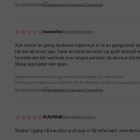
Se översättning
Bekräftad köpare
Isabelle
Kun testet en gang da denne tuben kun er til en gangs bruk da
hår ble alt brukt opp. Føler at håret ble mykt og godt etterpå 
hvordan det blir ved bruk over lengre perioder da den kun ble 
Mulig jeg kjøper den igjen.
Wella Professionals Invigo Nutri Enrich Mask Dry Hair 30 ml
Recensionen skrevs av Isabelle för 11 månader sedan | cocopanda.n
Se översättning
Bekräftad köpare
KARINE
Bruker 1 gang nå kan ikke si så mye vi får ettervært, men den h