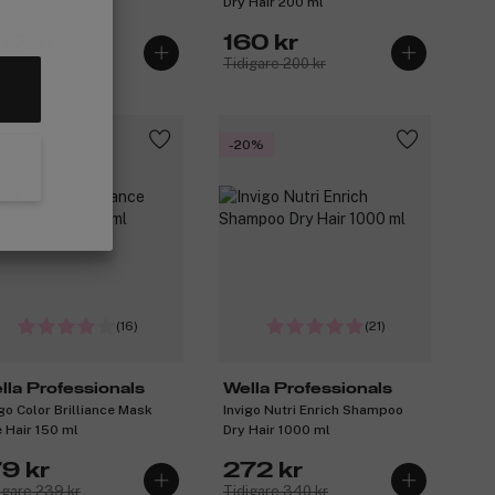
r 500 ml
Dry Hair 200 ml
92 kr
160 kr
igare 366 kr
Tidigare 200 kr
5%
-20%
(16)
(21)
lla Professionals
Wella Professionals
igo Color Brilliance Mask
Invigo Nutri Enrich Shampoo
e Hair 150 ml
Dry Hair 1000 ml
79 kr
272 kr
igare 239 kr
Tidigare 340 kr