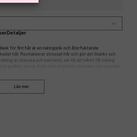
ser
Detaljer
Mask för fint hår är en näringsrik och återfuktande
adat hår. Revitaliserar stressat hår och gör det blankt och
ning av oljesyra och pantenol, ser till att håret får näring
om gojibär, som är fulla med vitaminer, mineraler och peptider.
Stäng
Läs mer
jibär, E-vitamin och pantenol.
löst hår på djupet.