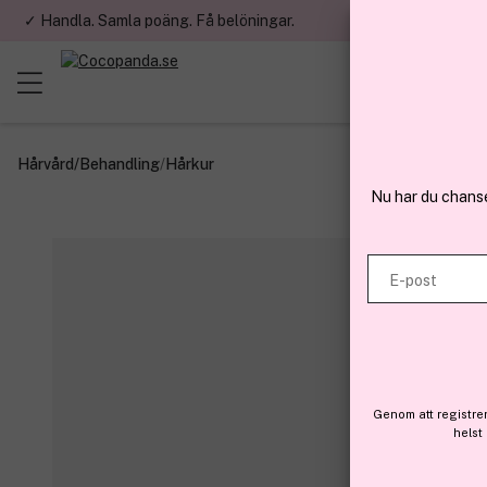
✓ Handla. Samla poäng. Få belöningar.
✓ Betala med fa
Hårvård
/
Behandling
/
Hårkur
Nu har du chans
E-post
Genom att registre
helst