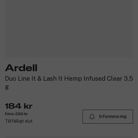
Ardell
Duo Line It & Lash It Hemp Infused Clear 3,5
g
184 kr
Före: 230 kr
Informera mig
Tillfälligt slut