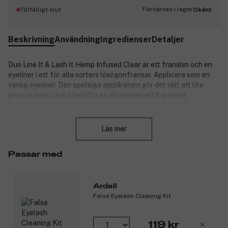
Förväntas i lager
Tillfälligt slut
Okänt
Beskrivning
Användning
Ingredienser
Detaljer
Duo Line It & Lash It Hemp Infused Clear är ett franslim och en
eyeliner i ett för alla sorters lösögonfransar. Applicera som en
vanlig eyeliner. Den spetsiga applikatorn gör det rätt att lita
precisa linjer utan kladd för en skräddarsydd franslook.
Produkten är vattenfast, så att du kan skratta och gråta utan
Stäng
att oroa dig för att fransarna ska falla av.
Läs mer
Produktnummer:
3283068
Passar med
Ardell
False Eyelash Cleaning Kit
119 kr