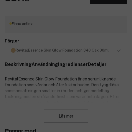
Finns online
Färger
RevitalEssence Skin Glow Foundation 340 Oak 30ml
Beskrivning
Användning
Ingredienser
Detaljer
RevitalEssence Skin Glow Foundation är en serumliknande
foundation som vårdar och återfuktar huden. Den tyngdlösa
sammansättningen smälter in i huden och ger medelhög
täckning med en strålande finish som varar hela dagen. Efter
bara en veckas användning känns huden slätare, med förnyad
Stäng
lyster och färre fina linjer. Foundationen är lika lättburen som ett
serum och sitter på plats i upp till tolv timmar – och ger fukt i
Läs mer
ytterligare tolv. Döljer porerna och jämnar ut huden
omedelbart. Två sorters prebiotika, fermenterad kefir+ och
Passar med
niacinamid, främjar en hälsosam bakterieflora på hudytan.