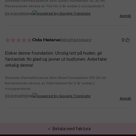
Shiseido RevitalEssence Skin Glow Foundation 110 30 ml
Recensionen skrevs av Tiia för 2 år sedan | cocopanda.fi
Se översättning
Anmäl
0
Bekräftad köpare
Oda Helene
Elsker denne foundation. Utrolig lett på huden, gir
fantastisk fin glød og jevner ut hudtonen. Anbefaler
virkelig denne!
Shiseido RevitalEssence Skin Glow Foundation 130 30 ml
Recensionen skrevs av Oda Helene för 2 år sedan |
cocopanda.no
Se översättning
Anmäl
✓ Trygg E-handel