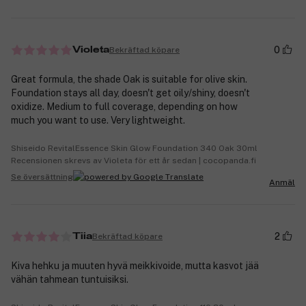
0
Bekräftad köpare
Violeta
Great formula, the shade Oak is suitable for olive skin.
Foundation stays all day, doesn't get oily/shiny, doesn't
oxidize. Medium to full coverage, depending on how
much you want to use. Very lightweight.
Shiseido RevitalEssence Skin Glow Foundation 340 Oak 30ml
Recensionen skrevs av Violeta för ett år sedan | cocopanda.fi
Se översättning
Anmäl
2
Bekräftad köpare
Tiia
Kiva hehku ja muuten hyvä meikkivoide, mutta kasvot jää
vähän tahmean tuntuisiksi.