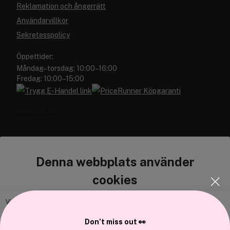
Reklamation och ångerrätt
Användarvillkor
Sekretesspolicy
Öppettider:
Måndag–torsdag: 10:00–16:00
Fredag: 10:00–15:00
Denna webbplats använder
Cocopanda.se
cookies
Om oss
Bli medlem
Vi använder enhetsidentifierare för att anpassa innehållet och
annonserna till användarna, tillhandahålla funktioner för sociala medier
Samarbeta med oss
Don’t miss out 👀
och analysera vår trafik. Vi vidarebefordrar även sådana identifierare