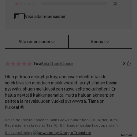
(0)
Visa alla recensioner
Alla recensioner
Senast
2
Bekräftad köpare
Tea
Olen pitkään etsinyt ja käytännössä kokeillut kaikki
selektiivisten merkkien meikkivoiteet, ja nyt vihdoin löysin
pysyvän, ohuen meikkivoiteen rasvaiselle sekaiholleni! En
halua näyttää kakkunaamalta, mutta haluan aknearpien
peittoa ja rasvaisuuden vuoksi pysyvyyttä. Tämä on
huikea! 🤩
Shiseido RevitalEssence Skin Glow Foundation 230 Alder 30ml
Recensionen skrevs av Tea för 8 månader sedan | cocopanda.fi
Se översättning
Anmäl