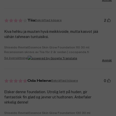
2
Bekräftad köpare
Tiia
Kiva hehku ja muuten hyvä meikkivoide, mutta kasvot jää
vähän tahmean tuntuisiksi.
Shiseido RevitalEssence Skin Glow Foundation 110 30 ml
Recensionen skrevs av Tiia för 2 år sedan | cocopanda.fi
Se översättning
Anmäl
0
Bekräftad köpare
Oda Helene
Elsker denne foundation. Utrolig lett på huden, gir
fantastisk fin glød og jevner ut hudtonen. Anbefaler
virkelig denne!
Shiseido RevitalEssence Skin Glow Foundation 130 30 ml