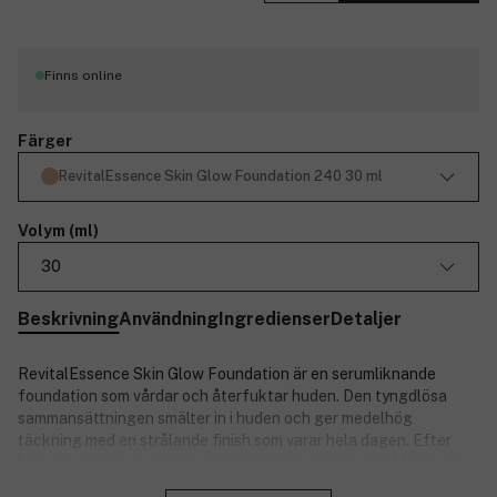
Finns online
Färger
RevitalEssence Skin Glow Foundation 240 30 ml
Volym (ml)
30
Beskrivning
Användning
Ingredienser
Detaljer
RevitalEssence Skin Glow Foundation är en serumliknande
foundation som vårdar och återfuktar huden. Den tyngdlösa
sammansättningen smälter in i huden och ger medelhög
täckning med en strålande finish som varar hela dagen. Efter
bara en veckas användning känns huden slätare, med förnyad
Stäng
lyster och färre fina linjer. Foundationen är lika lättburen som ett