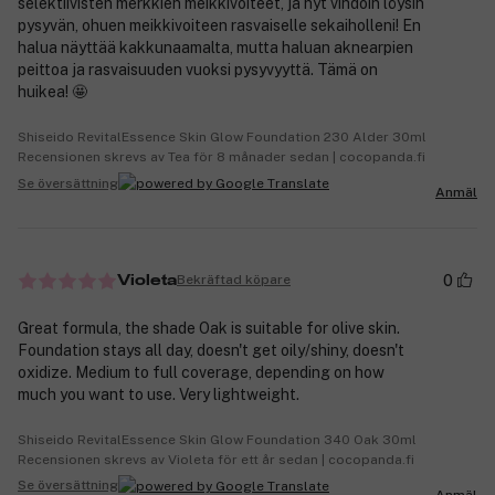
selektiivisten merkkien meikkivoiteet, ja nyt vihdoin löysin
pysyvän, ohuen meikkivoiteen rasvaiselle sekaiholleni! En
halua näyttää kakkunaamalta, mutta haluan aknearpien
peittoa ja rasvaisuuden vuoksi pysyvyyttä. Tämä on
huikea! 🤩
Shiseido RevitalEssence Skin Glow Foundation 230 Alder 30ml
Recensionen skrevs av Tea för 8 månader sedan | cocopanda.fi
Se översättning
Anmäl
0
Bekräftad köpare
Violeta
Great formula, the shade Oak is suitable for olive skin.
Foundation stays all day, doesn't get oily/shiny, doesn't
oxidize. Medium to full coverage, depending on how
much you want to use. Very lightweight.
Shiseido RevitalEssence Skin Glow Foundation 340 Oak 30ml
Recensionen skrevs av Violeta för ett år sedan | cocopanda.fi
Se översättning
Anmäl