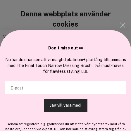
Denna webbplats använder
Cocopanda.se
cookies
Om oss
Bli medlem
Vi använder enhetsidentifierare för att anpassa innehållet och
annonserna till användarna, tillhandahålla funktioner för sociala medier
Samarbeta med oss
Don’t miss out 👀
och analysera vår trafik. Vi vidarebefordrar även sådana identifierare
och annan information från din enhet till de sociala medier och annons-
Nu har du chansen att vinna ghd platinum+ plattång tillsammans
med The Final Touch Narrow Dressing Brush – två must-haves
och analysföretag som vi samarbetar med. Dessa kan i sin tur
för flawless styling! 💇‍♀️✨
kombinera informationen med annan information som du har
En del av
Brandsdal Group AS
tillhandahållit eller som de har samlat in när du har använt deras
E-post
tjänster.
För personlig vägledning om professionella hårprodukter, klicka
här
.
Jag vill vara med!
TILLÅT ALLA COOKIES
Genom att registrera dig godkänner du att motta vårt nyhetsbrev med våra
bästa erbjudanden via e-post. Du kan när som helst avregistrera dig från e-