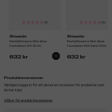
(6)
(6)
Shiseido
Shiseido
RevitalEssence Skin Glow
RevitalEssence Skin Glow
Foundation 310 30 ml
Foundation 250 Sand 30ml
632 kr
632 kr
Produktrecensioner
Vänligen logga in för att skriva en recension för produkter som
du har köpt.
Villkor för produktrecensioner