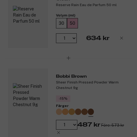
Reserve Rain Eau de Parfum 50 ml
Doftnoter:
Volym (ml)
Toppnot: bergamott.
Hjärtnot: vita blommor.
30
50
Basnot: patchouli.
634 kr
Produktnummer:
3281108
Bobbi Brown
Sheer Finish Pressed Powder Warm
Chestnut 9g
-15%
Färger
487 kr
Före: 573 kr