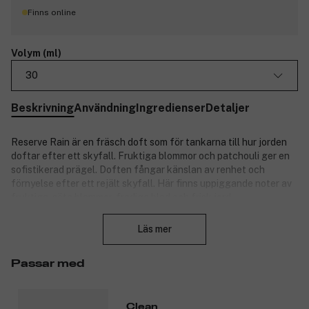
Finns online
Volym (ml)
30
Beskrivning
Användning
Ingredienser
Detaljer
Reserve Rain är en fräsch doft som för tankarna till hur jorden
doftar efter ett skyfall. Fruktiga blommor och patchouli ger en
sofistikerad prägel. Doften fångar känslan av renhet och
förnyelse efter ett rejält skyfall. Här finns uppiggande noter av
fruktiga, söta blommor, frodiga blad och frisk jord.
Stäng
Vetiver från Haiti ger en jordnära bas. Firmenich arbetar på flera
Läs mer
olika sätt för att främja hållbarhet och livskvalitet för kvinnor
och flickor i Haiti. De hjälper till att bygga skolor och bidrar till
att ge böndernas barn gratis skolgång. Dessutom främjar de
Passar med
kvinnligt entreprenörskap och liknande.
Parfymhus: Firmenich. Parfymör: Harry Freemont
Clean