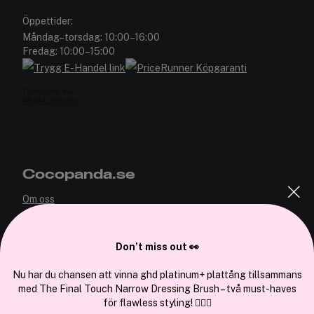
Öppettider:
Måndag–torsdag: 10:00–16:00
Fredag: 10:00–15:00
Cocopanda.se
Om oss
Bli medlem
Samarbeta med oss
Don’t miss out 👀
Nu har du chansen att vinna ghd platinum+ plattång tillsammans
med The Final Touch Narrow Dressing Brush – två must-haves
för flawless styling! 💇‍♀️✨