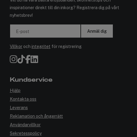
Vill du ha våra bästa erbjudanden, skönhetstips och
inspirationer direkt till din inkorg? Registrera dig på vårt
nyhetsbrev!
Anmäl dig
E-post
Villkor
och
integritet
för registrering
Kundservice
Hjälp
Kontakta oss
Leverans
Reklamation och ångerrätt
Användarvillkor
Sekretesspolicy