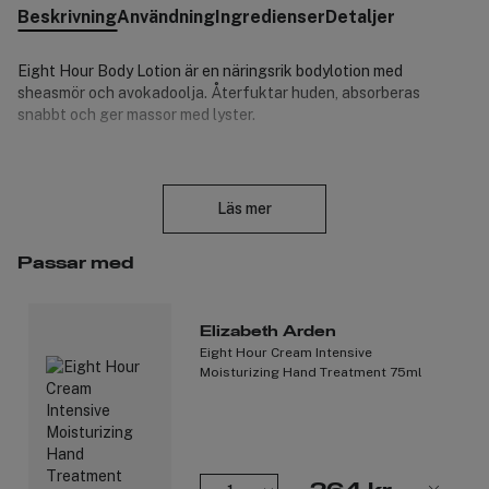
Beskrivning
Användning
Ingredienser
Detaljer
Eight Hour Body Lotion är en näringsrik bodylotion med
sheasmör och avokadoolja. Återfuktar huden, absorberas
snabbt och ger massor med lyster.
Stäng
Eight Hour Daily Body Lotion ger överlägsna resultat på en rad
Läs mer
områden, för en enklare hudvårdsrutin. Den silkeslena, lätta
produkten innehåller utsökta ingredienser som skyddar huden
och ger näring. Sheasmör, avokadoolja och ett naturligt
Passar med
prebiotiskt komplex återfuktar effektivt, absorberas snabbt och
gör att huden både känns mer hälsosam.
Elizabeth Arden
Eight Hour Cream Intensive
Upplev fördelarna med Eight Hour Daily Body Lotion:
Moisturizing Hand Treatment 75ml
Återfuktar: Återfuktar huden.
Mjukgör: Hjälper till att lugna torr hud.
Jämnar ut: Gör huden smidig och silkeslen.
Förnyar: Återställer hudens naturliga skönhet.