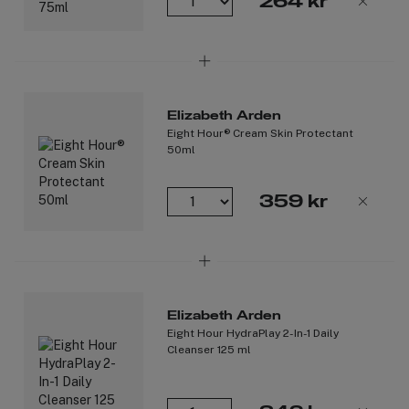
264 kr
Skyddar: Förhindrar fuktförlust.
Stärker huden. Hjälper till att stärka hudbarriären.
Lindrar: Vårdar mycket torr hud.
Balanserar: Främjar ett hälsosamt mikrobiom med hjälp av
ett prebiotiskt komplex.
Huden blir slätare och smidigare för varje användning.
Elizabeth Arden
Eight Hour® Cream Skin Protectant
Produktnummer:
3279242
50ml
359 kr
Elizabeth Arden
Eight Hour HydraPlay 2-In-1 Daily
Cleanser 125 ml