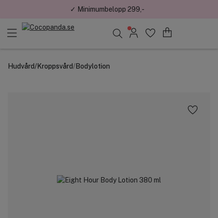
✓ Minimumbelopp 299,-
Sök bland 25.176 produkter..
Hudvård
/
Kroppsvård
/
Bodylotion