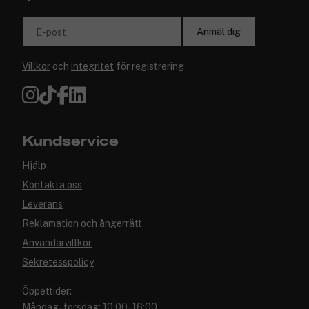
Anmäl dig
E-post
Villkor
och
integritet
för registrering
Kundservice
Hjälp
Kontakta oss
Leverans
Reklamation och ångerrätt
Användarvillkor
Sekretesspolicy
Öppettider:
Måndag–torsdag: 10:00–16:00