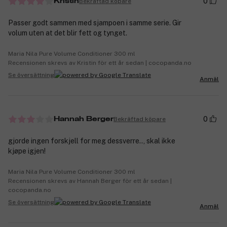
0
Bekräftad köpare
Kristin
Passer godt sammen med sjampoen i samme serie. Gir
volum uten at det blir fett og tynget.
Maria Nila Pure Volume Conditioner 300 ml
Recensionen skrevs av Kristin för ett år sedan | cocopanda.no
Se översättning
Anmäl
0
Bekräftad köpare
Hannah Berger
gjorde ingen forskjell for meg dessverre.., skal ikke
kjøpe igjen!
Maria Nila Pure Volume Conditioner 300 ml
Recensionen skrevs av Hannah Berger för ett år sedan |
cocopanda.no
Se översättning
Anmäl