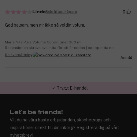
0
Bekräftad köpare
Linda
God balsam, men gir ikke så veldig volum.
Maria Nila Pure Volume Conditioner 300 ml
Recensionen skrevs av Linda för ett år sedan | cocopanda.no
Se översättning
Anmäl
✓ Trygg E-handel
Let's be friends!
Vill du ha våra bästa erbjudanden, skönhetstips och
inspirationer direkt till din inkorg? Registrera dig på vårt
nyhetsbrev!