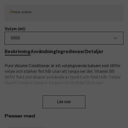
Finns online
Volym (ml)
1000
Beskrivning
Användning
Ingredienser
Detaljer
Pure Volume Conditioner är ett volymgivande balsam som tillför
volym och stärker fint hår utan att tynga ner det. Vitamin B5
tillför fukt och skapar en känsla av tjockt och friskt hår. Colour
Guard Complex bevarar färgen och skyddar håret mot
ultraviolett ljus.
Stäng
Produktnummer:
3278936
Läs mer
Passar med