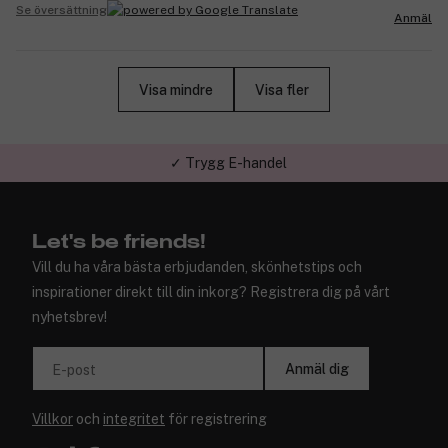
Se översättning
Anmäl
Visa mindre
Visa fler
✓ Trygg E-handel
Let's be friends!
Vill du ha våra bästa erbjudanden, skönhetstips och
inspirationer direkt till din inkorg? Registrera dig på vårt
nyhetsbrev!
Anmäl dig
E-post
Villkor
och
integritet
för registrering