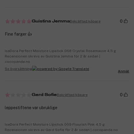
0
Bekräftad köpare
Guistina Jemma
Fine farger 👍
IsaDora Perfect Moisture Lipstick 068 Crystal Rosemauve 4,5 g
Recensionen skrevs av Guistina Jemma för 2 år sedan |
cocopanda.no
Se översättning
Anmäl
0
Bekräftad köpare
Gerd Sofie
leppestiftene var ubruklige
IsaDora Perfect Moisture Lipstick 009 Flourish Pink 4,5 g
Recensionen skrevs av Gerd Sofie för 2 år sedan | cocopanda.no