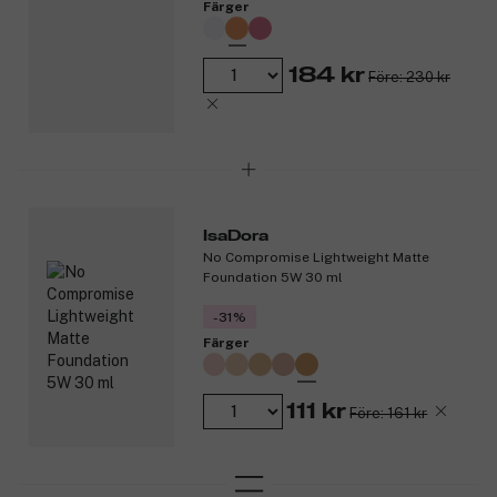
Färger
184 kr
Före: 230 kr
IsaDora
No Compromise Lightweight Matte
Foundation 5W 30 ml
-31%
Färger
111 kr
Före: 161 kr