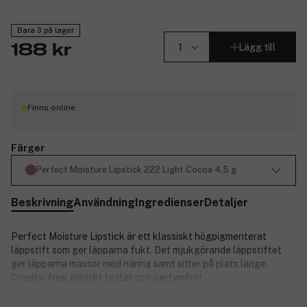
Bara 3 på lager
Lägg till
188 kr
Finns online
Färger
Perfect Moisture Lipstick 222 Light Cocoa 4,5 g
Beskrivning
Användning
Ingredienser
Detaljer
Perfect Moisture Lipstick är ett klassiskt högpigmenterat
läppstift som ger läpparna fukt. Det mjukgörande läppstiftet
ger läpparna massor med näring samt sitter på plats länge.
Cruelty-free, kliniskt testat och parfymfritt.
Produktnummer:
3278640
Stäng