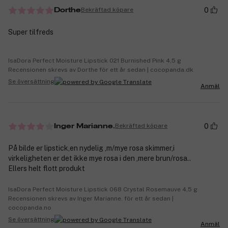
0
Bekräftad köpare
Dorthe
Super tilfreds
IsaDora Perfect Moisture Lipstick 021 Burnished Pink 4,5 g
Recensionen skrevs av Dorthe för ett år sedan | cocopanda.dk
Se översättning
Anmäl
0
Bekräftad köpare
Inger Marianne.
På bilde er lipstick,en nydelig ,m/mye rosa skimmer,i
virkeligheten er det ikke mye rosa i den ,mere brun/rosa..
Ellers helt flott produkt
IsaDora Perfect Moisture Lipstick 068 Crystal Rosemauve 4,5 g
Recensionen skrevs av Inger Marianne. för ett år sedan |
cocopanda.no
Se översättning
Anmäl