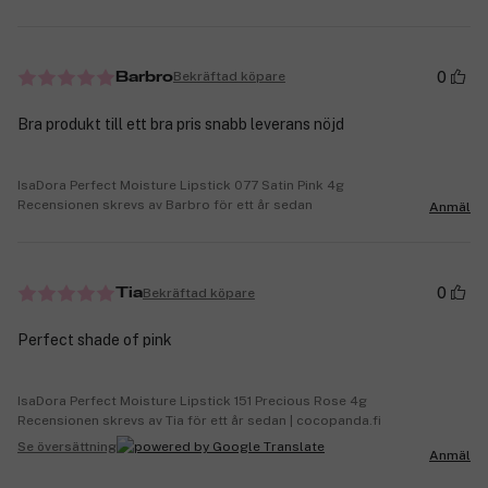
0
Bekräftad köpare
Barbro
Bra produkt till ett bra pris snabb leverans nöjd
IsaDora Perfect Moisture Lipstick 077 Satin Pink 4g
Recensionen skrevs av Barbro för ett år sedan
Anmäl
0
Bekräftad köpare
Tia
Perfect shade of pink
IsaDora Perfect Moisture Lipstick 151 Precious Rose 4g
Recensionen skrevs av Tia för ett år sedan | cocopanda.fi
Se översättning
Anmäl