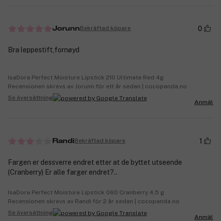
0
Bekräftad köpare
Jorunn
Bra leppestift,fornøyd
IsaDora Perfect Moisture Lipstick 210 Ultimate Red 4g
Recensionen skrevs av Jorunn för ett år sedan | cocopanda.no
Se översättning
Anmäl
1
Bekräftad köpare
Randi
Fargen er dessverre endret etter at de byttet utseende
(Cranberry) Er alle farger endret?..
IsaDora Perfect Moisture Lipstick 060 Cranberry 4,5 g
Recensionen skrevs av Randi för 2 år sedan | cocopanda.no
Se översättning
Anmäl