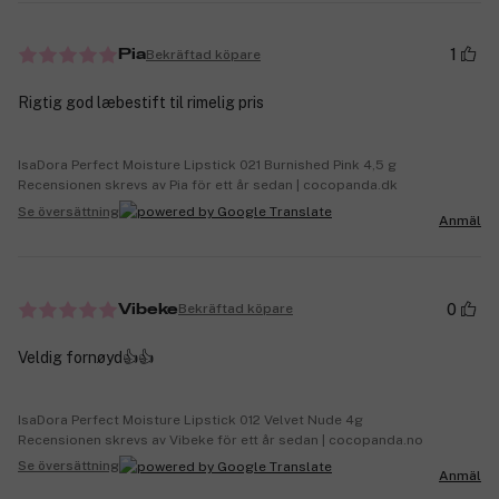
1
Bekräftad köpare
Pia
Rigtig god læbestift til rimelig pris
IsaDora Perfect Moisture Lipstick 021 Burnished Pink 4,5 g
Recensionen skrevs av Pia för ett år sedan | cocopanda.dk
Se översättning
Anmäl
0
Bekräftad köpare
Vibeke
Veldig fornøyd👍👍
IsaDora Perfect Moisture Lipstick 012 Velvet Nude 4g
Recensionen skrevs av Vibeke för ett år sedan | cocopanda.no
Se översättning
Anmäl