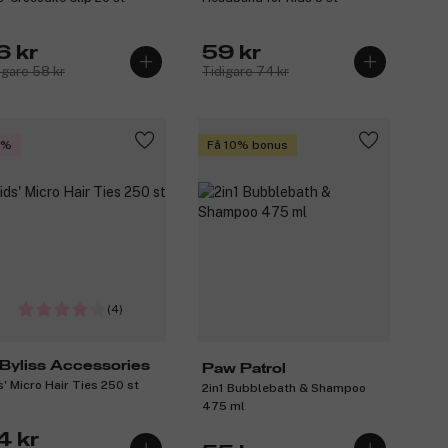
6 kr
59 kr
igare 58 kr
Tidigare 74 kr
1%
Få 10% bonus
(4)
Byliss Accessories
Paw Patrol
s' Micro Hair Ties 250 st
2in1 Bubblebath & Shampoo
475 ml
4 kr