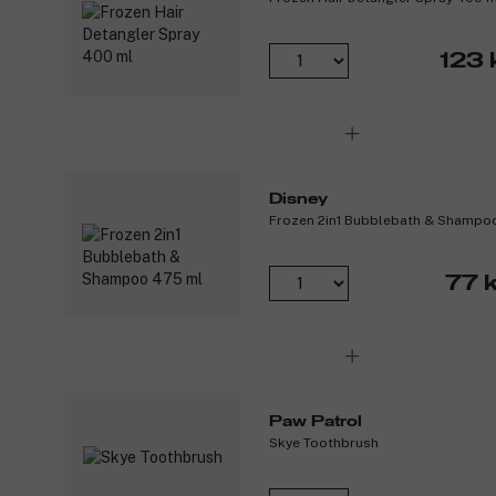
123 
Disney
Frozen 2in1 Bubblebath & Shampo
77 k
Paw Patrol
Skye Toothbrush