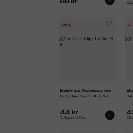
88 kr
Tid
-20%
-2
BaByliss Accessories
Ba
Party Hair Clips for Kids 6 st
Sof
44 kr
4
Tidigare 55 kr
Tid