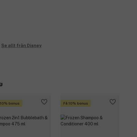
Se allt från Disney
g
 10% bonus
Få 10% bonus