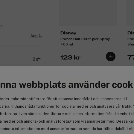
no
Disney
Di
Anmäl
Frozen Hair Detangler Spray
Fro
400 ml
Sha
123 kr
7
0
nna webbplats använder cook
Få 10% bonus
Få
Anmäl
änder enhetsidentifierare för att anpassa innehållet och annonserna till
arna, tillhandahålla funktioner för sociala medier och analysera vår trafik. 
befordrar även sådana identifierare och annan information från din enhet ti
la medier och annons- och analysföretag som vi samarbetar med. Dessa kan 
mbinera informationen med annan information som du har tillhandahållit el