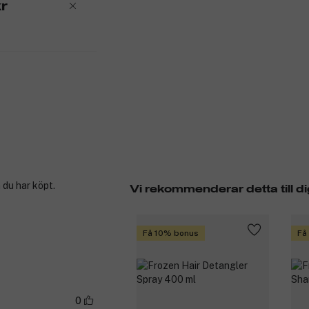
r
 du har köpt.
Vi rekommenderar detta till di
Få 10% bonus
Få
0