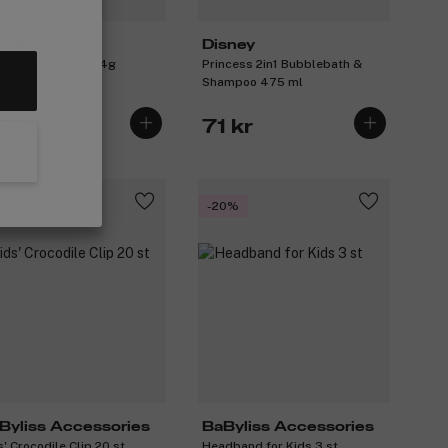
rvel
Disney
derman Lip Balm 4g
Princess 2in1 Bubblebath &
Shampoo 475 ml
6 kr
71 kr
0%
-20%
Byliss Accessories
BaByliss Accessories
s' Crocodile Clip 20 st
Headband for Kids 3 st