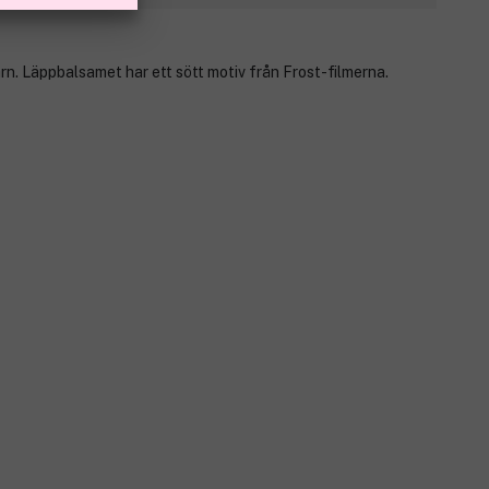
rn. Läppbalsamet har ett sött motiv från Frost-filmerna.