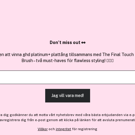
✓ Över 1,5 mil
ktura
✓ Trygg E-handel
Sök bland 25.350 produkter..
Don’t miss out 👀
en att vinna ghd platinum+ plattång tillsammans med The Final Touch
Brush – två must-haves för flawless styling! 💇‍♀️✨
Få 10% bonus
Disney
Frozen Lip Balm 4g
Jag vill vara med!
46 kr
ra dig godkänner du att motta vårt nyhetsbrev med våra bästa erbjudanden via e-p
 avregistrera dig från e-post genom att klicka på länken för att avsluta prenumerat
Finns online
Villkor
och
integritet
för registrering