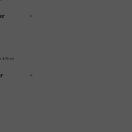
kr
o 475 ml
r