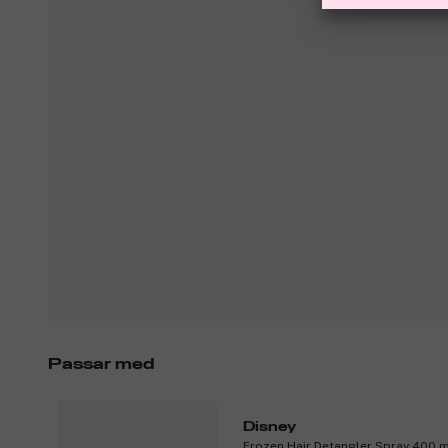
Passar med
Disney
Frozen Hair Detangler Spray 400 m