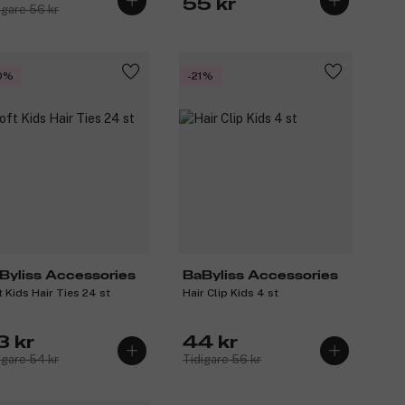
55 kr
igare 56 kr
0%
-21%
Byliss Accessories
BaByliss Accessories
t Kids Hair Ties 24 st
Hair Clip Kids 4 st
3 kr
44 kr
igare 54 kr
Tidigare 56 kr