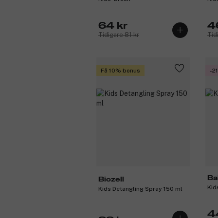
64 kr
4
Tidigare 81 kr
Tid
Få 10% bonus
-2
Ba
Biozell
Kid
Kids Detangling Spray 150 ml
4