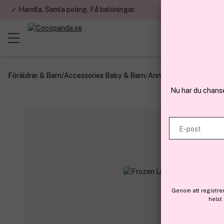
✓ Handla. Samla poäng. Få belöningar.
✓ Betala med fa
Föräldrar & Barn
/
Accessories Baby & Barn
/
Annat
Nu har du chans
E-post
Genom att registre
helst