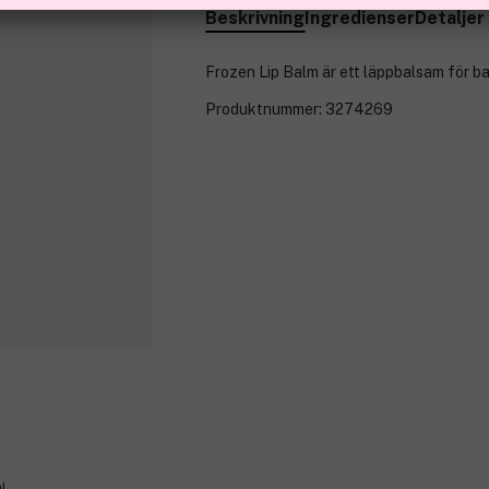
Beskrivning
Ingredienser
Detaljer
Frozen Lip Balm är ett läppbalsam för ba
Produktnummer:
3274269
l