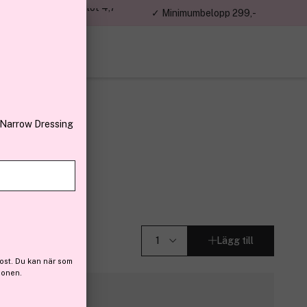
jon kunder – Trustpilot 4,7
✓ Minimumbelopp 299,-
av 5
 Narrow Dressing
Lägg till
ost. Du kan när som
ionen.