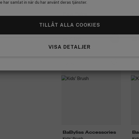
 har samlat in när du har använt deras tjänster.
Paw Patrol
Ma
Skye Toothbrush
Spi
TILLÅT ALLA COOKIES
67 kr
4
VISA DETALJER
-20%
-2
BaByliss Accessories
Ba
Kids' Brush
Kid