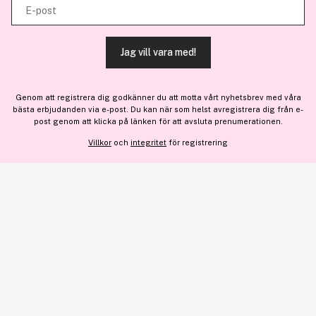
E-post
tjänster.
För personlig vägledning om professionella hårprodukter, klicka
här
.
Jag vill vara med!
TILLÅT ALLA COOKIES
Genom att registrera dig godkänner du att motta vårt nyhetsbrev med våra
175 kr
bästa erbjudanden via e-post. Du kan när som helst avregistrera dig från e-
VISA DETALJER
post genom att klicka på länken för att avsluta prenumerationen.
Före: 219 kr
Informera mig
Tillfälligt slut
Villkor
och
integritet
för registrering