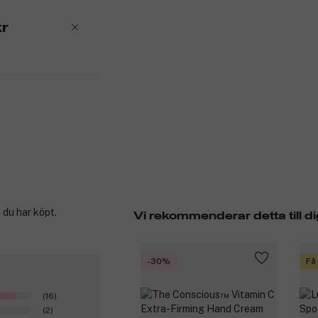
kr
 du har köpt.
Vi rekommenderar detta till di
-30%
Få
(16)
(2)