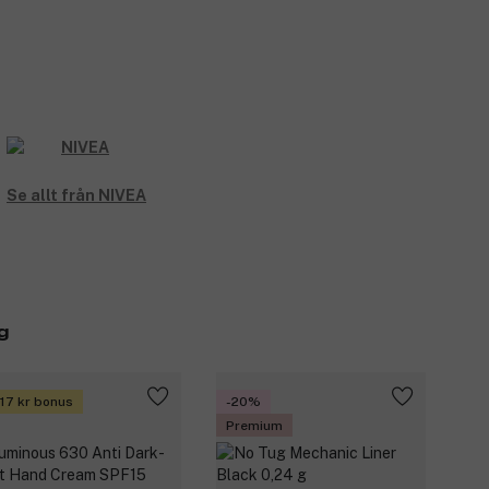
Se allt från NIVEA
g
 17 kr bonus
-20%
Premium