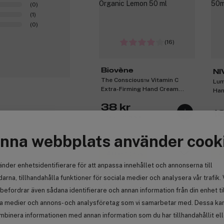
(0)
(1)
(0)
(16)
Biovène
NI
The Conscious™ Vitamin C
Lum
Extra-Firming Hand Cream
Han
Organic Lemon 50 ml
38 kr
1
Tidigare 55 kr
0
nna webbplats använder cook
Få 8 kr bonus
Få
änder enhetsidentifierare för att anpassa innehållet och annonserna till
arna, tillhandahålla funktioner för sociala medier och analysera vår trafik. 
befordrar även sådana identifierare och annan information från din enhet ti
Anmäl
la medier och annons- och analysföretag som vi samarbetar med. Dessa kan 
mbinera informationen med annan information som du har tillhandahållit el