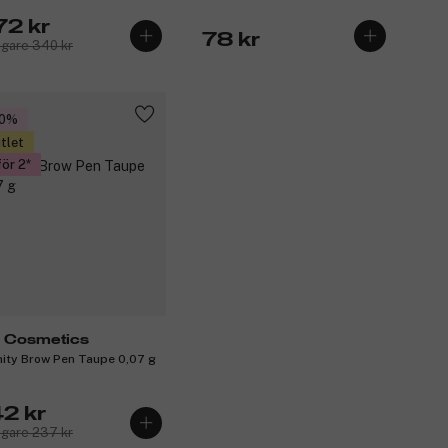
72 kr
78 kr
igare 340 kr
40%
tlet
för 2
 Cosmetics
inity Brow Pen Taupe 0,07 g
42 kr
igare 237 kr