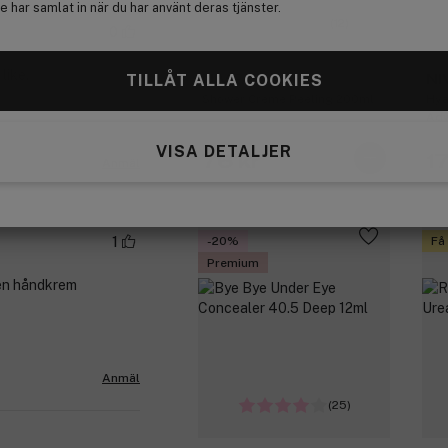
 har samlat in när du har använt deras tjänster.
(12)
0
like.
TILLÅT ALLA COOKIES
NIVEA
NI
Shower Creme Peeling 200ml
Hya
Adv
Cre
VISA DETALJER
76 kr
17
Anmäl
1
-20%
Få
Premium
 en håndkrem
Anmäl
(25)