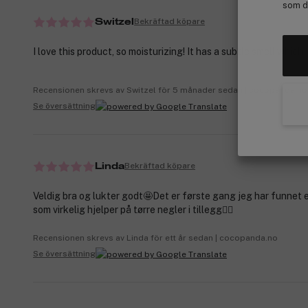
som de
Bekräftad köpare
Switzel
I love this product, so moisturizing! It has a subtle smell which I 
Recensionen skrevs av Switzel för 5 månader sedan | cocopanda.no
Se översättning
Bekräftad köpare
Linda
Veldig bra og lukter godt🤩Det er første gang jeg har funnet
som virkelig hjelper på tørre negler i tillegg👍🏻
Recensionen skrevs av Linda för ett år sedan | cocopanda.no
Se översättning