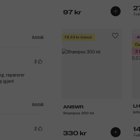
2
97 kr
Tid
Anmäl
Få 33 kr bonus
-
Ou
3 
2
ig, reparerer
g igjen!
Anmäl
LH
ANSWR
Inf
Shampoo 300 ml
2
1
330 kr
Tid