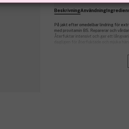
Beskrivning
Användning
Ingredien
På jakt efter omedelbar lindring för ex
med provitamin B5. Reparerar och vårdar
Återfuktar intensivt och ger ett långva
dagligen för återfuktade och mjuka hän
OBS
: Undvik kontakt med ögonen.
Fördelar:
Lindrar omedelbart känslan av tor
Reparerar torr hud på djupet.
Ger ett långvarigt skydd.
Produktnummer:
3272759