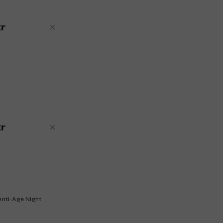
r
r
Anti-Age Night