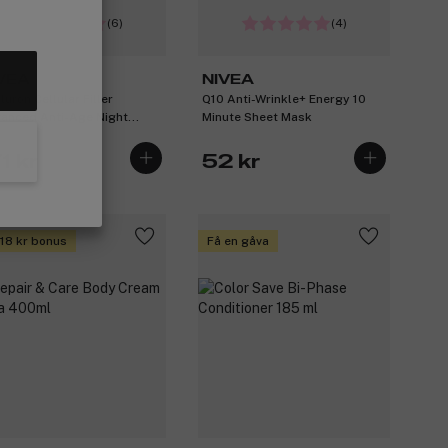
(6)
(4)
VEA
NIVEA
luron Cellular Filler
Q10 Anti-Wrinkle+ Energy 10
anced Anti-Age Night
Minute Sheet Mask
am 50ml
1 kr
52 kr
 18 kr bonus
Få en gåva