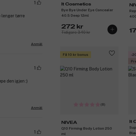
1
It Cosmetics
NI
Bye Bye Under Eye Concealer
Rep
 lenger tørre
40.5 Deep 12ml
40
272 kr
17
Tidigare 340 kr
Anmäl
Få 10 kr bonus
-2
Pr
1
pe den igjen :)
(8)
Anmäl
It
NIVEA
Sup
Q10 Firming Body Lotion 250
1
Bla
ml