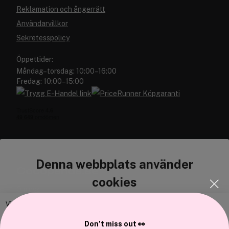
Reklamation och ångerrätt
Användarvillkor
Sekretesspolicy
Öppettider:
Måndag–torsdag: 10:00–16:00
Fredag: 10:00–15:00
Denna webbplats använder
Cocopanda.se
cookies
Om oss
Bli medlem
Vi använder enhetsidentifierare för att anpassa innehållet och
annonserna till användarna, tillhandahålla funktioner för sociala medier
Samarbeta med oss
Don’t miss out 👀