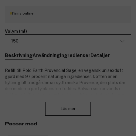
Finns online
Volym (ml)
150
Beskrivning
Användning
Ingredienser
Detaljer
Refill till Polo Earth Provencial Sage, en vegansk unisexdoft
gjord med 97 procent naturliga ingredienser. Doften är en
hyllning till trädgårdarna i sydfranska Provence, den plats där
den moderna parfymkonsten föddes. Salvian som används i
doften är hållbart odlad av bönder i trakten, och Ralph Lauren
Stäng
hjälper dem att förbättra och reducera jordbrukets
miljöpåverkan.
Läs mer
De intensiva noterna av örter och salvia balanseras av friska,
fruktiga och blommiga noter av bergamott och grön mandarin.
Passar med
Provencial Sage avrundas med en nyanserad bas på rika,
träaktiga noter av vetiver och sandelträ. Den eleganta doften