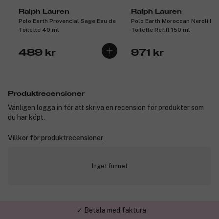
Ralph Lauren
Ralph Lauren
Polo Earth Provencial Sage Eau de
Polo Earth Moroccan Neroli Ea
Toilette 40 ml
Toilette Refill 150 ml
489 kr
971 kr
Produktrecensioner
Vänligen logga in för att skriva en recension för produkter som
du har köpt.
Villkor för produktrecensioner
Inget funnet
✓ Betala med faktura