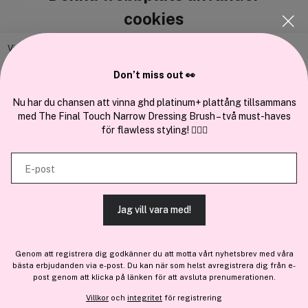
Cocopanda.se
cookies
Om oss
Bli medlem
Vi använder enhetsidentifierare för att anpassa innehållet och
annonserna till användarna, tillhandahålla funktioner för sociala medier
Samarbeta med oss
Don’t miss out 👀
och analysera vår trafik. Vi vidarebefordrar även sådana identifierare
och annan information från din enhet till de sociala medier och annons-
Nu har du chansen att vinna ghd platinum+ plattång tillsammans
med The Final Touch Narrow Dressing Brush – två must-haves
och analysföretag som vi samarbetar med. Dessa kan i sin tur
för flawless styling! 💇‍♀️✨
kombinera informationen med annan information som du har
En del av
Brandsdal Group AS
tillhandahållit eller som de har samlat in när du har använt deras
E-post
tjänster.
För personlig vägledning om professionella hårprodukter, klicka
här
.
Jag vill vara med!
TILLÅT ALLA COOKIES
Genom att registrera dig godkänner du att motta vårt nyhetsbrev med våra
bästa erbjudanden via e-post. Du kan när som helst avregistrera dig från e-
VISA DETALJER
post genom att klicka på länken för att avsluta prenumerationen.
Villkor
och
integritet
för registrering