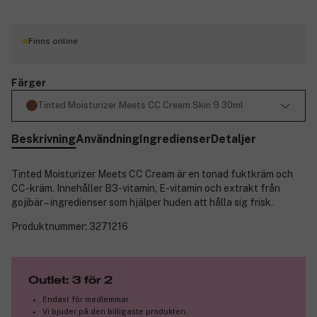
Finns online
Färger
Tinted Moisturizer Meets CC Cream Skin 9 30ml
Beskrivning
Användning
Ingredienser
Detaljer
Tinted Moisturizer Meets CC Cream är en tonad fuktkräm och
CC-kräm. Innehåller B3-vitamin, E-vitamin och extrakt från
gojibär – ingredienser som hjälper huden att hålla sig frisk.
Produktnummer:
3271216
Outlet: 3 för 2
Endast för medlemmar
Vi bjuder på den billigaste produkten.