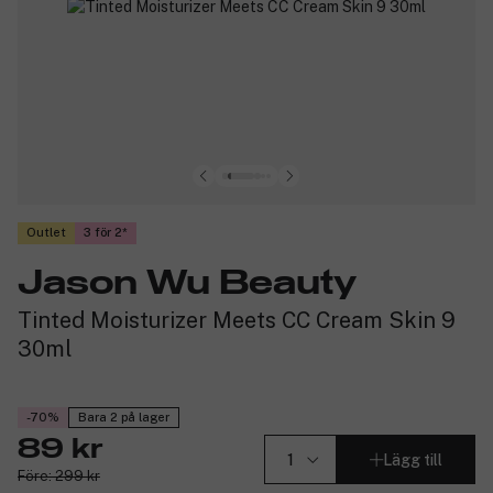
Outlet
3 för 2
Jason Wu Beauty
Tinted Moisturizer Meets CC Cream Skin 9
30ml
-70%
Bara 2 på lager
89 kr
Lägg till
Före: 299 kr