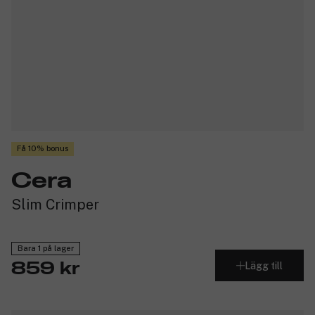
Få 10% bonus
Cera
Slim Crimper
Bara 1 på lager
Lägg till
859 kr