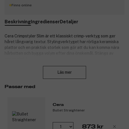
Finns online
Beskrivning
Ingredienser
Detaljer
Cera Crimpstyler Slim är ett klassiskt crimp-verktyg som ger
håret långvarig textur. Stylingverktyget har rörliga keramiska
plattor och en praktisk storlek som gör att du kan komma nära
hårbotten och bygga volym efter dina önskemål. Stängs av
automatiskt.
Stäng
Specifikationer:
Läs mer
Temperatur: 130–230 °C
Två meter lång kabel
Passar med
Vikt: 250 gram
LCD-display
Cera
Produktnummer:
3271123
Bullet Straightener
873 kr