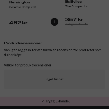
BaByliss
Remington
The Crimper 1 st
Ceramic Crimp 220
357 kr
492 kr
Tidigare 420 kr
Produktrecensioner
Vänligen logga in för att skriva en recension för produkter som
du har köpt.
Villkor för produktrecensioner
Inget funnet
✓ Trygg E-handel