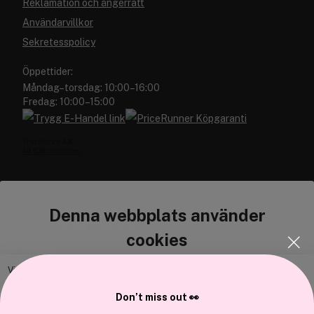
Reklamation och ångerrätt
Användarvillkor
Sekretesspolicy
Öppettider:
Måndag–torsdag: 10:00–16:00
Fredag: 10:00–15:00
Denna webbplats använder
Cocopanda.se
cookies
Om oss
Bli medlem
Vi använder enhetsidentifierare för att anpassa innehållet och
annonserna till användarna, tillhandahålla funktioner för sociala medier
Samarbeta med oss
Don’t miss out 👀
och analysera vår trafik. Vi vidarebefordrar även sådana identifierare