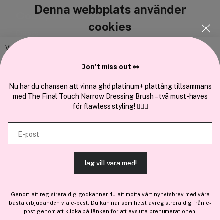
Denna webbplats använder
Cocopanda.se
cookies
Om oss
Bli medlem
Vi använder enhetsidentifierare för att anpassa innehållet och
annonserna till användarna, tillhandahålla funktioner för sociala medier
Samarbeta med oss
Don’t miss out 👀
och analysera vår trafik. Vi vidarebefordrar även sådana identifierare
och annan information från din enhet till de sociala medier och annons-
Nu har du chansen att vinna ghd platinum+ plattång tillsammans
med The Final Touch Narrow Dressing Brush – två must-haves
och analysföretag som vi samarbetar med. Dessa kan i sin tur
för flawless styling! 💇‍♀️✨
kombinera informationen med annan information som du har
En del av
Brandsdal Group AS
tillhandahållit eller som de har samlat in när du har använt deras
E-post
tjänster.
För personlig vägledning om professionella hårprodukter, klicka
här
.
Jag vill vara med!
TILLÅT ALLA COOKIES
Genom att registrera dig godkänner du att motta vårt nyhetsbrev med våra
bästa erbjudanden via e-post. Du kan när som helst avregistrera dig från e-
VISA DETALJER
post genom att klicka på länken för att avsluta prenumerationen.