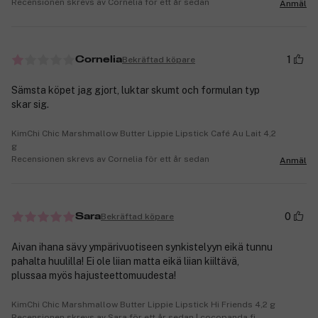
Recensionen skrevs av Cornelia för ett år sedan
Anmäl
1
Bekräftad köpare
Cornelia
Sämsta köpet jag gjort, luktar skumt och formulan typ
skar sig.
KimChi Chic Marshmallow Butter Lippie Lipstick Café Au Lait 4,2
g
Recensionen skrevs av Cornelia för ett år sedan
Anmäl
0
Bekräftad köpare
Sara
Aivan ihana sävy ympärivuotiseen synkistelyyn eikä tunnu
pahalta huulilla! Ei ole liian matta eikä liian kiiltävä,
plussaa myös hajusteettomuudesta!
KimChi Chic Marshmallow Butter Lippie Lipstick Hi Friends 4,2 g
Recensionen skrevs av Sara för ett år sedan | cocopanda.fi