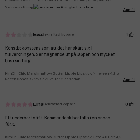
Se översättning
Anmäl
1
Bekräftad köpare
Eva
Konstig konstens som att det har skärt sig i
tilllverkningen. Ser flagnande ut på läppen och mycket
ljus i sin färg
KimChi Chic Marshmallow Butter Lippie Lipstick Nineteen 4,2 g
Recensionen skrevs av Eva för 2 år sedan
Anmäl
0
Bekräftad köpare
Lina
Ett underbart stift. Kommer dock beställa i en annan
färg.
KimChi Chic Marshmallow Butter Lippie Lipstick Café Au Lait 4,2