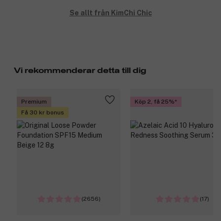
Se allt från KimChi Chic
Vi rekommenderar detta till dig
Premium
Köp 2, få 25%
Få 30 kr bonus
(2656)
(17)