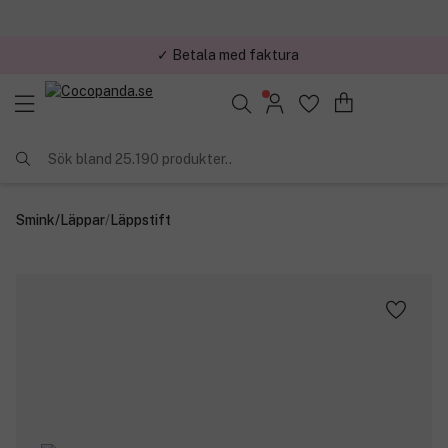
✓ Betala med faktura
✓ Trygg E-handel
Sök bland 25.190 produkter..
Smink
/
Läppar
/
Läppstift