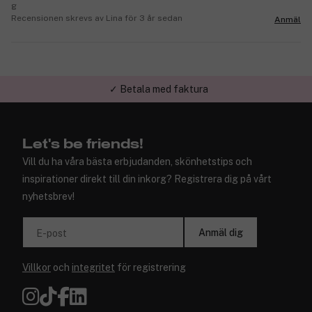
g
Recensionen skrevs av Lina för 3 år sedan
Anmäl
✓ Betala med faktura
✓ Trygg E-handel
Let's be friends!
Vill du ha våra bästa erbjudanden, skönhetstips och
inspirationer direkt till din inkorg? Registrera dig på vårt
nyhetsbrev!
Anmäl dig
E-post
Villkor
och
integritet
för registrering