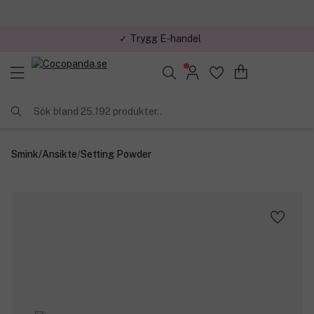
✓ Trygg E-handel
✓ Över 1,5 miljon kunder – Trustpilot 4,7 av 5
Sök bland 25.192 produkter..
Smink
/
Ansikte
/
Setting Powder