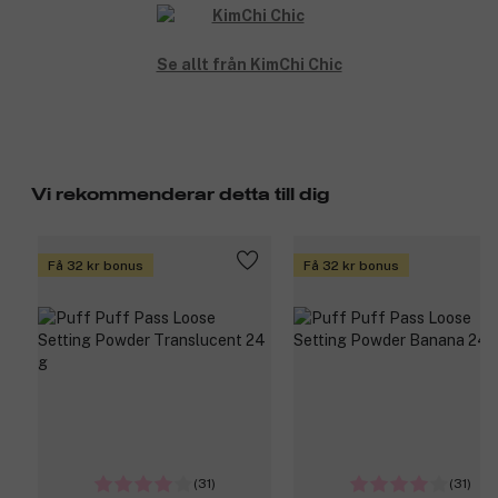
Se allt från KimChi Chic
Vi rekommenderar detta till dig
Få 32 kr bonus
Få 32 kr bonus
(31)
(31)