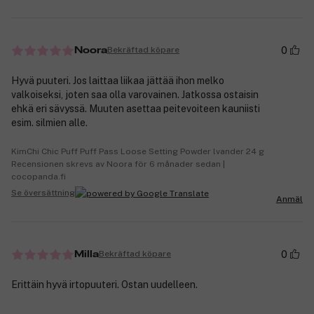
0
Bekräftad köpare
Noora
Hyvä puuteri. Jos laittaa liikaa jättää ihon melko
valkoiseksi, joten saa olla varovainen. Jatkossa ostaisin
ehkä eri sävyssä. Muuten asettaa peitevoiteen kauniisti
esim. silmien alle.
KimChi Chic Puff Puff Pass Loose Setting Powder lvander 24 g
Recensionen skrevs av Noora för 6 månader sedan |
cocopanda.fi
Se översättning
Anmäl
0
Bekräftad köpare
Milla
Erittäin hyvä irtopuuteri. Ostan uudelleen.