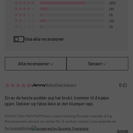
(22)
(4)
(1)
(3)
(1)
Visa alla recensioner
Alla recensioner
Senast
0
Bekräftad köpare
Jenny
En av de beste pudder jeg har brukt, kommer til å kjøpe
igjen. Dekker og føles ikke at det klumper opp.
KimChi Chic Puff Puff Pass Loose Setting Powder lvander 24 g
Recensionen skrevs av Jenny för 3 veckor sedan | cocopanda.no
Se översättning
Anmäl