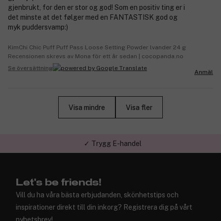
gjenbrukt, for den er stor og god! Som en positiv ting er i
det minste at det følger med en FANTASTISK god og
myk puddersvamp:)
KimChi Chic Puff Puff Pass Loose Setting Powder lvander 24 g
Recensionen skrevs av Mona för ett år sedan | cocopanda.no
Se översättning
Anmäl
Visa mindre
Visa fler
✓ Trygg E-handel
✓ Över 1,5 miljon kunder – Trustpilot 4,7 av 5
Let's be friends!
Vill du ha våra bästa erbjudanden, skönhetstips och
inspirationer direkt till din inkorg? Registrera dig på vårt
nyhetsbrev!