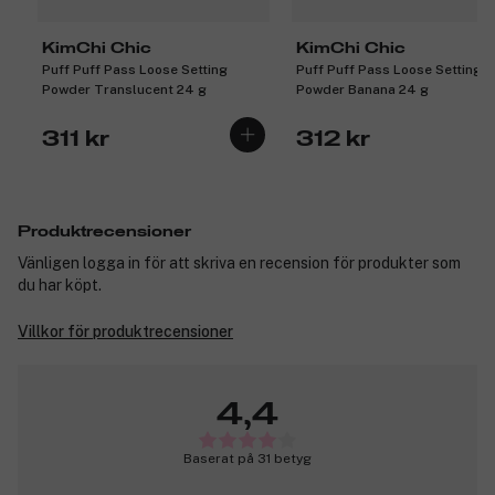
KimChi Chic
KimChi Chic
Puff Puff Pass Loose Setting
Puff Puff Pass Loose Setting
Powder Translucent 24 g
Powder Banana 24 g
311 kr
312 kr
Produktrecensioner
Vänligen logga in för att skriva en recension för produkter som
du har köpt.
Villkor för produktrecensioner
4,4
Baserat på 31 betyg