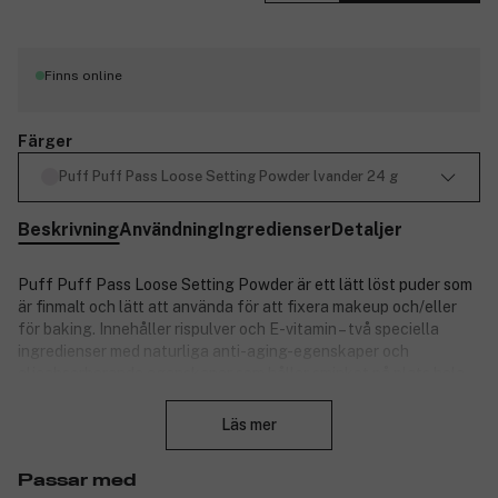
Finns online
Färger
Puff Puff Pass Loose Setting Powder lvander 24 g
Beskrivning
Användning
Ingredienser
Detaljer
Puff Puff Pass Loose Setting Powder är ett lätt löst puder som
är finmalt och lätt att använda för att fixera makeup och/eller
för baking. Innehåller rispulver och E-vitamin – två speciella
ingredienser med naturliga anti-aging-egenskaper och
oljeabsorberande egenskaper som håller sminket på plats hela
Stäng
dagen.
Läs mer
Produktnummer:
3270218
Passar med