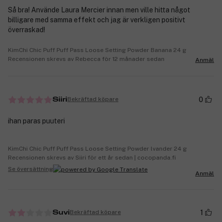
Så bra! Använde Laura Mercier innan men ville hitta något
billigare med samma effekt och jag är verkligen positivt
överraskad!
KimChi Chic Puff Puff Pass Loose Setting Powder Banana 24 g
Recensionen skrevs av Rebecca för 12 månader sedan
Anmäl
0
Bekräftad köpare
Siiri
ihan paras puuteri
KimChi Chic Puff Puff Pass Loose Setting Powder lvander 24 g
Recensionen skrevs av Siiri för ett år sedan | cocopanda.fi
Se översättning
Anmäl
1
Bekräftad köpare
Suvi