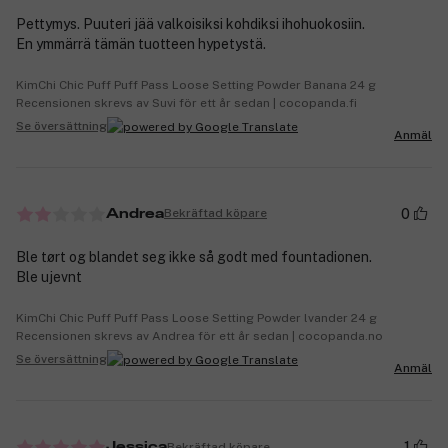
Pettymys. Puuteri jää valkoisiksi kohdiksi ihohuokosiin.
En ymmärrä tämän tuotteen hypetystä.
KimChi Chic Puff Puff Pass Loose Setting Powder Banana 24 g
Recensionen skrevs av Suvi för ett år sedan | cocopanda.fi
Se översättning
Anmäl
0
Bekräftad köpare
Andrea
Ble tørt og blandet seg ikke så godt med fountadionen.
Ble ujevnt
KimChi Chic Puff Puff Pass Loose Setting Powder lvander 24 g
Recensionen skrevs av Andrea för ett år sedan | cocopanda.no
Se översättning
Anmäl
1
Bekräftad köpare
Jessica