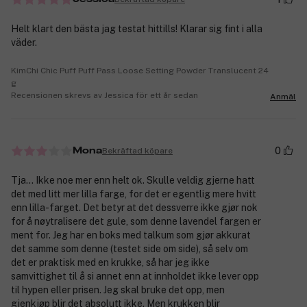
Helt klart den bästa jag testat hittills! Klarar sig fint i alla
väder.
KimChi Chic Puff Puff Pass Loose Setting Powder Translucent 24
g
Recensionen skrevs av Jessica för ett år sedan
Anmäl
0
Bekräftad köpare
Mona
Tja... Ikke noe mer enn helt ok. Skulle veldig gjerne hatt
det med litt mer lilla farge, for det er egentlig mere hvitt
enn lilla-farget. Det betyr at det dessverre ikke gjør nok
for å nøytralisere det gule, som denne lavendel fargen er
ment for. Jeg har en boks med talkum som gjør akkurat
det samme som denne (testet side om side), så selv om
det er praktisk med en krukke, så har jeg ikke
samvittighet til å si annet enn at innholdet ikke lever opp
til hypen eller prisen. Jeg skal bruke det opp, men
gjenkjøp blir det absolutt ikke. Men krukken blir