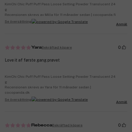
KimChi Chic Puff Puff Pass Loose Setting Powder Translucent 24
g
Recensionen skrevs av Milla för 11 månader sedan | cocopanda.fi
Se översättning
Anmäl
0
Bekräftad köpare
Yara
Love it af første gang prøvet
KimChi Chic Puff Puff Pass Loose Setting Powder Translucent 24
g
Recensionen skrevs av Yara för 11 månader sedan |
cocopanda.dk
Se översättning
Anmäl
0
Bekräftad köpare
Rebecca