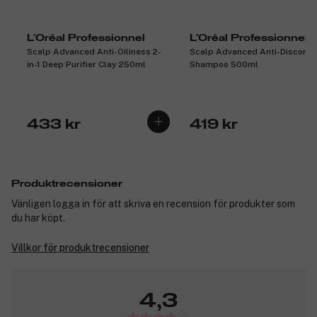
L'Oréal Professionnel
L'Oréal Professionnel
Scalp Advanced Anti-Oiliness 2-
Scalp Advanced Anti-Discomf
in-1 Deep Purifier Clay 250ml
Shampoo 500ml
433 kr
419 kr
Produktrecensioner
Vänligen logga in för att skriva en recension för produkter som
du har köpt.
Villkor för produktrecensioner
4,3