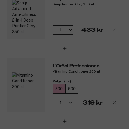
Deep Purifier Clay 250ml
Innehåller 4 % AHA och kolsyra.
Lämnar hårbotten lätt och ren.
Professionell och dermatologiskt testad formula.
433 kr
*Instrumentellt test.
Produktnummer:
3269484
L'Oréal Professionnel
Vitamino Conditioner 200ml
Volym (ml)
200
500
319 kr