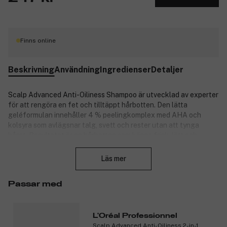
Finns online
Beskrivning
Användning
Ingredienser
Detaljer
Scalp Advanced Anti-Oiliness Shampoo är utvecklad av experter
för att rengöra en fet och tilltäppt hårbotten. Den lätta
geléformulan innehåller 4 % peelingkomplex med AHA och
kolsyra som avlägsnar talg, svett och rester utan att tynga
håret. Resultatet är en hårbotten som känns frisk, lätt och
Stäng
balanserad – med synligt mindre fett och mer volym vid rötterna.
Dermatologiskt testad och med professionell standard.
Läs mer
Egenskaper:
Passar med
Absorberar 89 % av överflödigt talg*.
För fet och tilltäppt hårbotten.
L'Oréal Professionnel
Rengör bort produktrester, svett och olja.
Scalp Advanced Anti-Oiliness 2-in-1