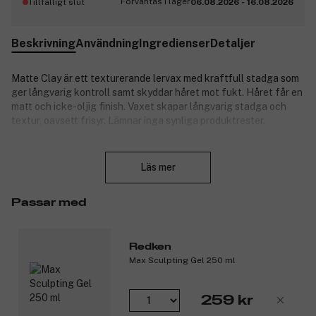
Förväntas i lager
Tillfälligt slut
06.08.2026
-
16.08.2026
Beskrivning
Användning
Ingredienser
Detaljer
Matte Clay är ett texturerande lervax med kraftfull stadga som
ger långvarig kontroll samt skyddar håret mot fukt. Håret får en
matt och icke-oljig finish. Vaxet skapar långvarig stadga och
textur, oavsett frisyr. Lämnar inga synliga produktrester.
Produktnummer:
3269434
Stäng
Läs mer
Passar med
Redken
Max Sculpting Gel 250 ml
259 kr