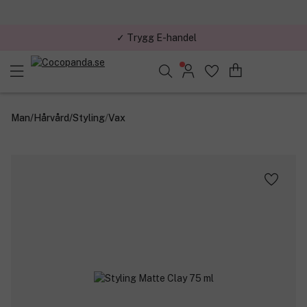
✓ Trygg E-handel
✓ Över 1,5 miljon kunder – Trustpilot 4,7 av 5
Sök bland 25.380 produkter..
Man
/
Hårvård
/
Styling
/
Vax