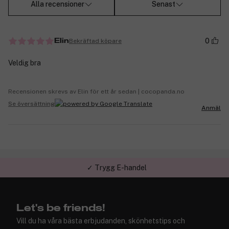
Alla recensioner
Senast
0
Bekräftad köpare
Elin
Veldig bra
Recensionen skrevs av Elin för ett år sedan | cocopanda.no
Se översättning
Anmäl
✓ Trygg E-handel
✓ Över 1,5 miljon kunder – Trustpilot 4,7 av 5
Let's be friends!
Vill du ha våra bästa erbjudanden, skönhetstips och