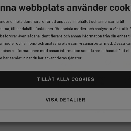
nna webbplats använder cook
änder enhetsidentifierare för att anpassa innehållet och annonserna till
arna, tillhandahålla funktioner för sociala medier och analysera vår trafik. 
befordrar även sådana identifierare och annan information från din enhet ti
la medier och annons- och analysföretag som vi samarbetar med. Dessa kan 
 du har köpt.
Vi rekommenderar detta till di
mbinera informationen med annan information som du har tillhandahållit el
 har samlat in när du har använt deras tjänster.
Premium
Få
Få 30 kr bonus
TILLÅT ALLA COOKIES
VISA DETALJER
(2656)