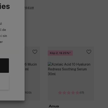
ies
Se allt från Invogue
Vi
ll de
i sin
g
ler
 17 kr bonus
Köp 2, få 25%
(1133)
(17)
Anua