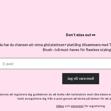
✓ Över 1,5 mil
ktura
✓ Trygg E-handel
Sök bland 25.193 produkter..
Don’t miss out 👀
en att vinna ghd platinum+ plattång tillsammans med The Final Touch
Brush – två must-haves för flawless styling! 💇‍♀️✨
Invogue
Lash Drama Queen 1 par
Jag vill vara med!
-30%
58 kr
Före: 84 kr
ra dig godkänner du att motta vårt nyhetsbrev med våra bästa erbjudanden via e-p
 avregistrera dig från e-post genom att klicka på länken för att avsluta prenumerat
Villkor
och
integritet
för registrering
Finns online