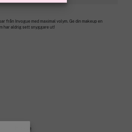
ar från Invogue med maximal volym. Ge din makeup en
har aldrig sett snyggare ut!