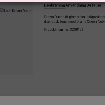
Beskrivning
Användning
Detaljer
Drama Queen är glamorösa lösögonfrans
dramatisk touch med Drama Queen. Volym 
Produktnummer:
3269151