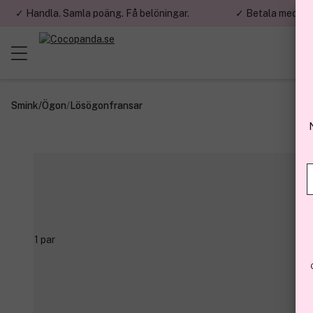
✓ Handla. Samla poäng. Få belöningar.
✓ Betala med fa
Smink
/
Ögon
/
Lösögonfransar
Nu har du chans
E-post
Genom att registre
helst