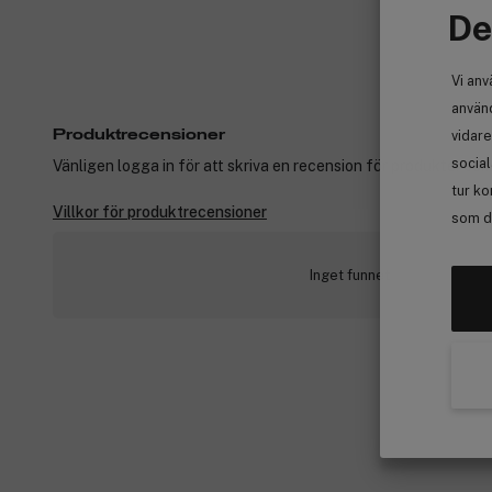
De
Vi anv
använd
vidare
Produktrecensioner
socia
Vänligen logga in för att skriva en recension för produkter som
tur ko
Villkor för produktrecensioner
som de
Inget funnet