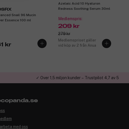
Azelaic Acid 10 Hyaluron
Redness Soothing Serum 30ml
OSRX
anced Snail 96 Mucin
Medlemspris:
er Essence 100 ml
209 kr
279 kr
Medlemspriset gäller
1 kr
vid köp av 2 från Anua
✓ Över 1,5 miljon kunder – Trustpilot 4,7 av 5
copanda.se
oss
medlem
arbeta med oss