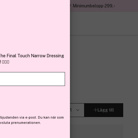
jon kunder – Trustpilot 4,7
✓ Minimumbelopp 299,-
av 5
 Narrow Dressing
Lägg till
ost. Du kan när som
ionen.