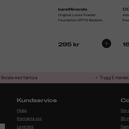
bareMinerals
C
Original Loose Powder
Adv
Foundation SPF15 Medium
Pow
Beige 12 8g
295 kr
16
 Betala med faktura
✓ Trygg E-handel
Kundservice
Co
Hjälp
Om 
Kontakta oss
Bli 
Leverans
Sam