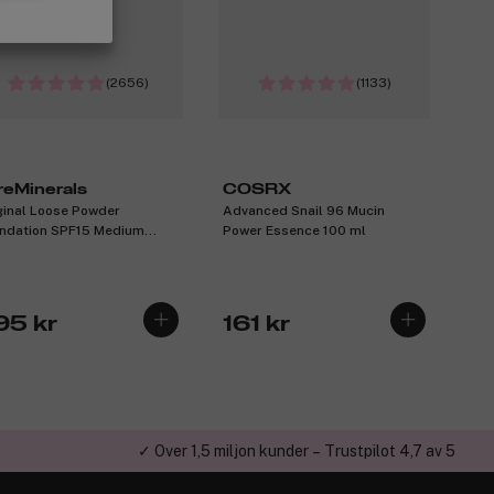
(2656)
(1133)
reMinerals
COSRX
ginal Loose Powder
Advanced Snail 96 Mucin
ndation SPF15 Medium
Power Essence 100 ml
ge 12 8g
95 kr
161 kr
✓ Över 1,5 miljon kunder – Trustpilot 4,7 av 5