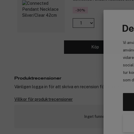
-30%
265
De
Vi anv
Köp
använd
vidare
socia
tur ko
Produktrecensioner
som de
Vänligen logga in för att skriva en recension för produkter som
Villkor för produktrecensioner
Inget funnet