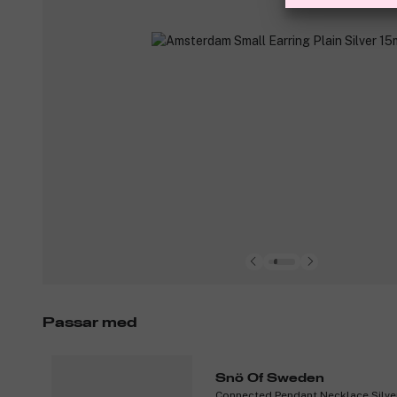
Passar med
Snö Of Sweden
Connected Pendant Necklace Silve