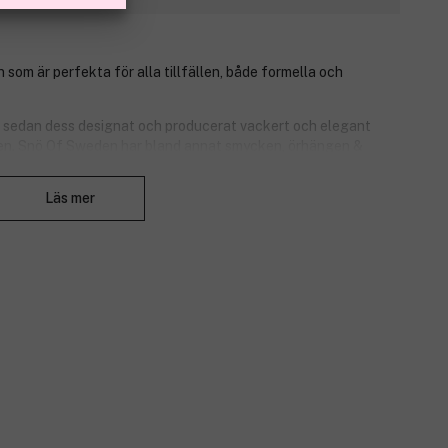
som är perfekta för alla tillfällen, både formella och
sedan dess designat och producerat vackert och elegant
ällen. Snö Of Sweden har bland annat smycken, örhängen &
till varje outfit.
Stäng
Läs mer