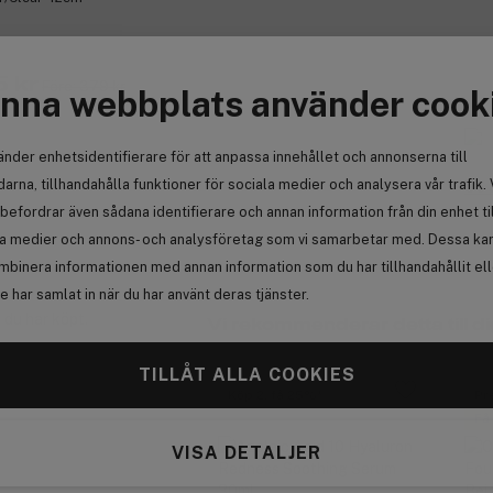
 kr
Före: 379 kr
nna webbplats använder cook
änder enhetsidentifierare för att anpassa innehållet och annonserna till
arna, tillhandahålla funktioner för sociala medier och analysera vår trafik. 
Se 
befordrar även sådana identifierare och annan information från din enhet ti
la medier och annons- och analysföretag som vi samarbetar med. Dessa kan 
mbinera informationen med annan information som du har tillhandahållit el
 har samlat in när du har använt deras tjänster.
 du har köpt.
Vi rekommenderar detta till di
TILLÅT ALLA COOKIES
Köp 2, få 25%
Pr
Få
VISA DETALJER