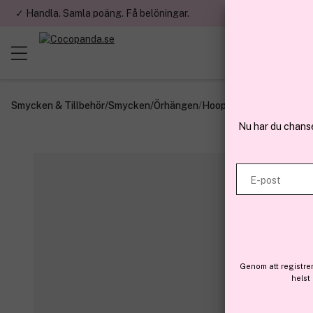
✓ Handla. Samla poäng. Få belöningar.
✓ Betala med fa
Smycken & Tillbehör
/
Smycken
/
Örhängen
/
Hoops
Nu har du chans
E-post
Genom att registre
helst