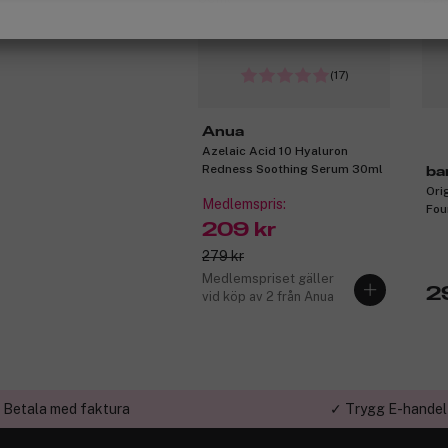
(17)
Anua
Azelaic Acid 10 Hyaluron
Redness Soothing Serum 30ml
ba
Ori
Medlemspris:
Fou
209 kr
Bei
279 kr
Medlemspriset gäller
2
vid köp av 2 från Anua
 Betala med faktura
✓ Trygg E-handel