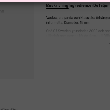
Beskrivning
Ingredienser
Detaljer
Vackra, eleganta och klassiska örhängen 
informella. Diameter: 15 mm.
Snö Of Sweden grundades 2002 och har 
tillbehör som passar för de flesta tillf
armband som är den perfekta accessoaren 
Produktnummer:
3262964
r/Clear 42cm