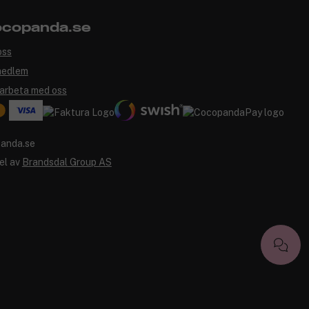
copanda.se
oss
medlem
arbeta med oss
el av
Brandsdal Group AS