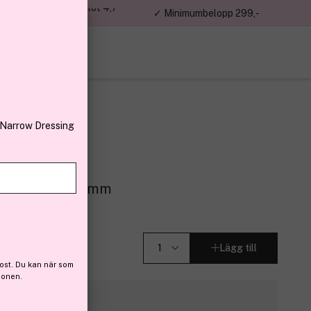
jon kunder – Trustpilot 4,7
✓ Minimumbelopp 299,-
av 5
 Narrow Dressing
n
lain Silver 15mm
Lägg till
ost. Du kan när som
ionen.