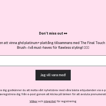
✓ Över 1,5 mil
ktura
✓ Trygg E-handel
Sök bland 25.210 produkter..
Don’t miss out 👀
en att vinna ghd platinum+ plattång tillsammans med The Final Touch
Brush – två must-haves för flawless styling! 💇‍♀️✨
Snö Of Swede
Amsterdam Small Earring P
Jag vill vara med!
-20%
189 kr
Före: 237 kr
ra dig godkänner du att motta vårt nyhetsbrev med våra bästa erbjudanden via e-p
 avregistrera dig från e-post genom att klicka på länken för att avsluta prenumerat
Villkor
och
integritet
för registrering
Finns online