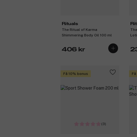
Rituals
Ri
The Ritual of Karma
The
Shimmering Body Oil 100 ml
Lot
406 kr
2
Få 10% bonus
Få
(3)