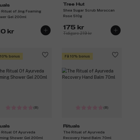
Tree Hut
tuals
Shea Sugar Scrub Moroccan
 Ritual of Jing Foaming
Rose 510g
wer Gel 200ml
175 kr
10 kr
Tidigare 219 kr
 10% bonus
Få 10% bonus
(8)
(8)
tuals
Rituals
 Ritual Of Ayurveda
The Ritual of Ayurveda
ming Shower Gel 200ml
Recovery Hand Balm 70ml