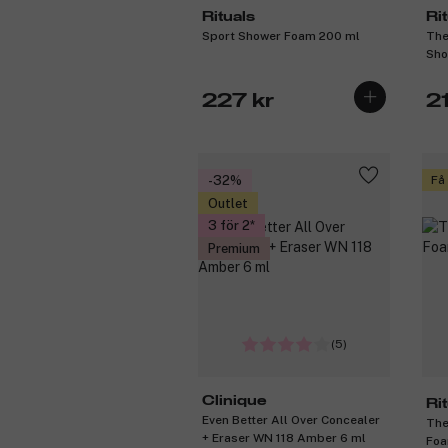
Rituals
Ri
Sport Shower Foam 200 ml
The
Sho
227 kr
2
-32%
Få
Outlet
3 för 2
Premium
(5)
Clinique
Ri
Even Better All Over Concealer
The
+ Eraser WN 118 Amber 6 ml
Foa