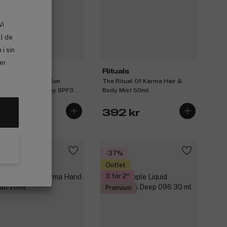
Vi
ll de
i sin
ler
tuals
Rituals
 Ritual of Karma Sun
The Ritual Of Karma Hair &
tection Milky Spray SPF30
Body Mist 50ml
 ml
14 kr
392 kr
 10% bonus
-37%
Outlet
3 för 2
Premium