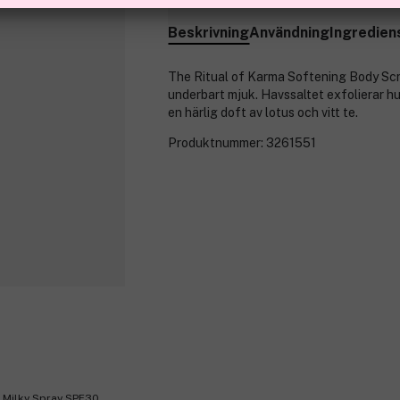
Beskrivning
Användning
Ingredien
The Ritual of Karma Softening Body Scru
underbart mjuk. Havssaltet exfolierar h
en härlig doft av lotus och vitt te.
Produktnummer:
3261551
n Milky Spray SPF30