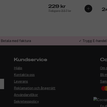
229 kr
2
Tidigare 337 kr
 Betala med faktura
✓ Trygg E-handel
Kundservice
Co
Hjälp
Om 
Kontakta oss
Bli 
Leverans
Sam
Reklamation och ångerrätt
Användarvillkor
Sekretesspolicy
En d