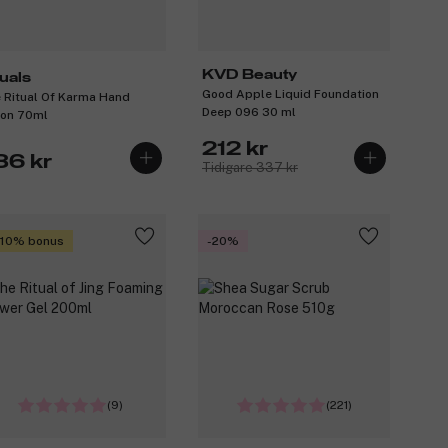
KVD Beauty
tuals
Good Apple Liquid Foundation
 Ritual Of Karma Hand
Deep 096 30 ml
ion 70ml
212 kr
36 kr
Tidigare 337 kr
 10% bonus
-20%
(9)
(221)