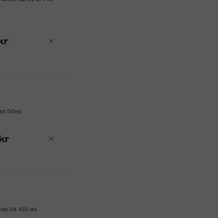
kr
ist 50ml
kr
dy Oil 100 ml