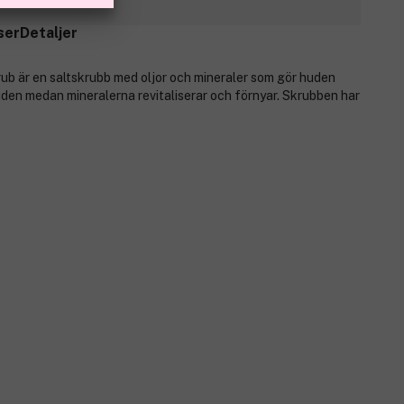
ser
Detaljer
b är en saltskrubb med oljor och mineraler som gör huden
uden medan mineralerna revitaliserar och förnyar. Skrubben har