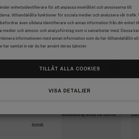
(0)
änder enhetsidentifierare för att anpassa innehållet och annonserna till
(0)
arna, tillhandahålla funktioner för sociala medier och analysera vår trafik. 
(0)
befordrar även sådana identifierare och annan information från din enhet ti
la medier och annons- och analysföretag som vi samarbetar med. Dessa kan 
mbinera informationen med annan information som du har tillhandahållit el
Rituals
Ri
 har samlat in när du har använt deras tjänster.
The Ritual Of Ayurveda Salt
The
Body Scrub 300g
Pro
200
TILLÅT ALLA COOKIES
319 kr
3
0
VISA DETALJER
Få 10% bonus
Få
. Anbefales
Anmäl