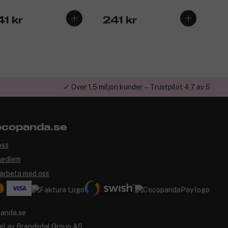
41 kr
241 kr
✓ Över 1,5 miljon kunder – Trustpilot 4,7 av 5
copanda.se
oss
medlem
arbeta med oss
el av
Brandsdal Group AS