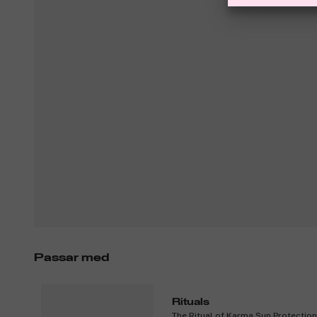
Passar med
Rituals
The Ritual of Karma Sun Protectio