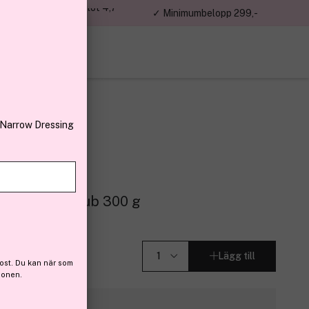
jon kunder – Trustpilot 4,7
✓ Minimumbelopp 299,-
av 5
 Narrow Dressing
ning Body Scrub 300 g
1)
Lägg till
ost. Du kan när som
ionen.