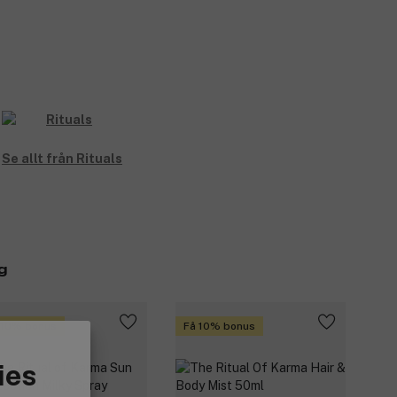
Se allt från Rituals
g
 10% bonus
Få 10% bonus
ies