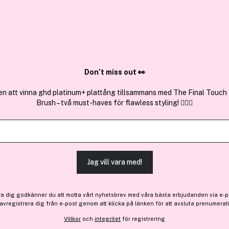
✓ Över 1,5 mil
ktura
✓ Trygg E-handel
Sök bland 25.264 produkter..
Don’t miss out 👀
en att vinna ghd platinum+ plattång tillsammans med The Final Touch
Brush – två must-haves för flawless styling! 💇‍♀️✨
Få 10% bonus
Rituals
The Ritual of Karma Softe
(4)
Läs produktrecensioner (
Jag vill vara med!
298 kr
ra dig godkänner du att motta vårt nyhetsbrev med våra bästa erbjudanden via e-p
 avregistrera dig från e-post genom att klicka på länken för att avsluta prenumerat
Villkor
och
integritet
för registrering
Finns online