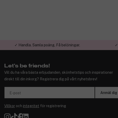
✓ Handla. Samla poäng. Få belöningar.
✓
Let's be friends!
Vill du ha våra bästa erbjudanden, skönhetstips och inspirationer
direkt till din inkorg? Registrera dig på vårt nyhetsbrev!
Anmäl dig
E-post
Villkor
och
integritet
för registrering