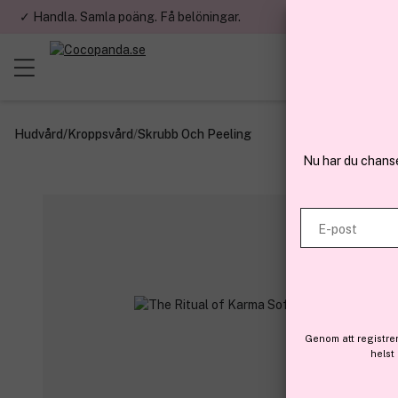
✓ Handla. Samla poäng. Få belöningar.
✓ Betala med fa
Hudvård
/
Kroppsvård
/
Skrubb Och Peeling
Nu har du chans
E-post
Genom att registre
helst