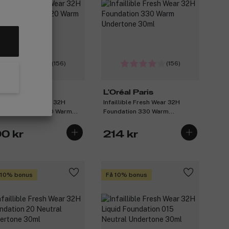
(156)
(156)
Oréal Paris
L'Oréal Paris
aillible Fresh Wear 32H
Infaillible Fresh Wear 32H
uid Foundation 120 Warm
Foundation 330 Warm
ertone 30ml
Undertone 30ml
90 kr
214 kr
 10% bonus
Få 10% bonus