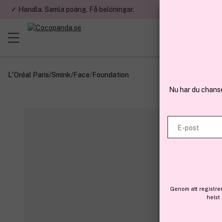
✓ Handla. Samla poäng. Få belöningar.
✓ Betala med fa
L'Oréal Paris
/
Smink
/
Face
/
Foundation
Nu har du chans
E-post
Genom att registre
helst