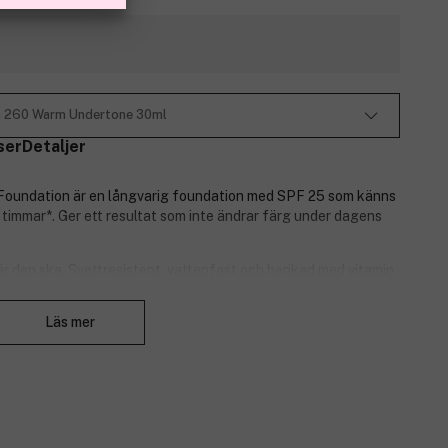
ion 260 Warm Undertone 30ml
ser
Detaljer
r Foundation är en långvarig foundation med SPF 25 som känns
2 timmar*. Ger ett resultat som inte ändrar färg under dagens
är den ska. Svettresistent, vattenfast och berikad med vitamin
lor i formulan sprider ljus och ger en strålande finish som inte
Stäng
Läs mer
ed en smidig textur som ger medium till full täckning.
 vattenfast.
 byggas på.