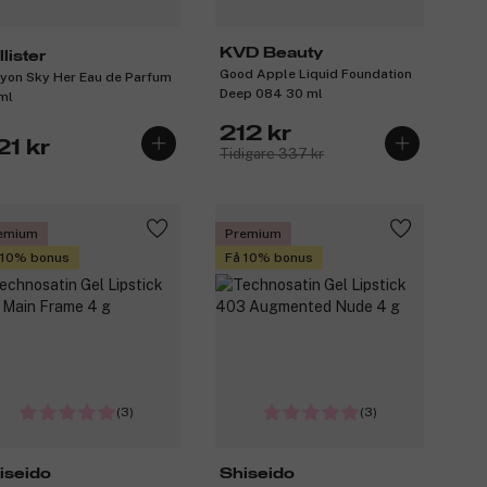
KVD Beauty
lister
Good Apple Liquid Foundation
yon Sky Her Eau de Parfum
Deep 084 30 ml
ml
212 kr
21 kr
Tidigare 337 kr
emium
Premium
 10% bonus
Få 10% bonus
(3)
(3)
iseido
Shiseido