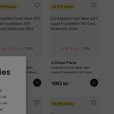
 10% bonus
Få 10% bonus
(156)
(156)
Oréal Paris
L'Oréal Paris
aillible Fresh Wear 32H
Infaillible Fresh Wear 32H
ies
uid Foundation 300 Neutral
Liquid Foundation 140 Cool
ertone 30ml
Undertone 30ml
10 kr
190 kr
Vi
ll de
i sin
 10% bonus
Få 10% bonus
ler