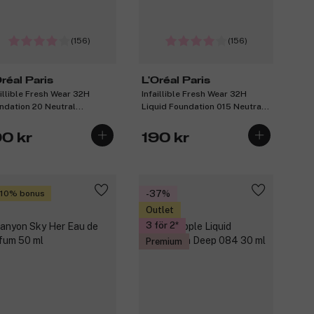
(156)
(156)
Oréal Paris
L'Oréal Paris
aillible Fresh Wear 32H
Infaillible Fresh Wear 32H
ndation 20 Neutral
Liquid Foundation 015 Neutral
ertone 30ml
Undertone 30ml
90 kr
190 kr
 10% bonus
-37%
Outlet
3 för 2
Premium