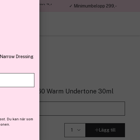
jon kunder – Trustpilot 4,7
✓ Minimumbelopp 299,-
av 5
 Narrow Dressing
H Foundation 260 Warm Undertone 30ml
r (103)
Prova det på
ost. Du kan när som
ionen.
Lägg till