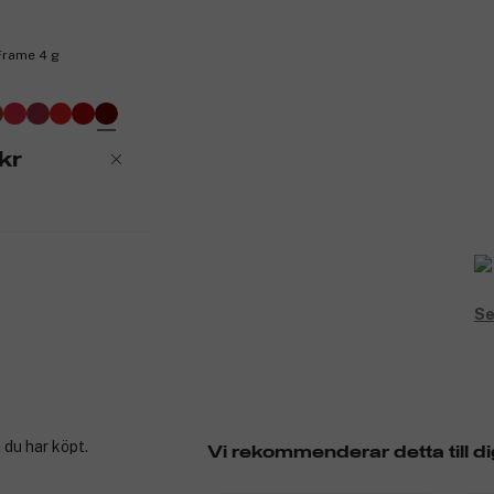
Frame 4 g
kr
Se
 du har köpt.
Vi rekommenderar detta till di