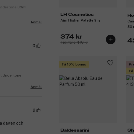
 Undertone 30ml
LH Cosmetics
Hol
Aim Higher Palette 9 g
Can
Anmäl
50 
374 kr
4
Tidigare 416 kr
0
Få 10% bonus
Pr
Få
ral Undertone
Anmäl
2
ela dagen och
Baldessarini
Sh