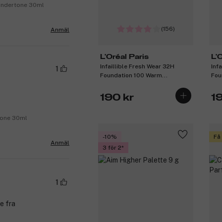
 Undertone 30ml
(156)
Anmäl
L'Oréal Paris
L'
Infaillible Fresh Wear 32H
Inf
1
Foundation 100 Warm
Fou
Undertone 30ml
Und
190 kr
1
rtone 30ml
-10%
Få
Anmäl
3 för 2
1
e fra