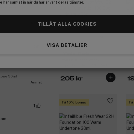
 har samlat in när du har använt deras tjänster.
 Undertone 30ml
Anmäl
TILLÅT ALLA COOKIES
(156)
VISA DETALJER
0
L'Oréal Paris
L'
Infaillible Fresh Wear 32H
Inf
Liquid Foundation 130 Cool
Liq
Undertone 30ml
Und
rtone 30ml
205 kr
1
Anmäl
Få 10% bonus
Få
1
 som