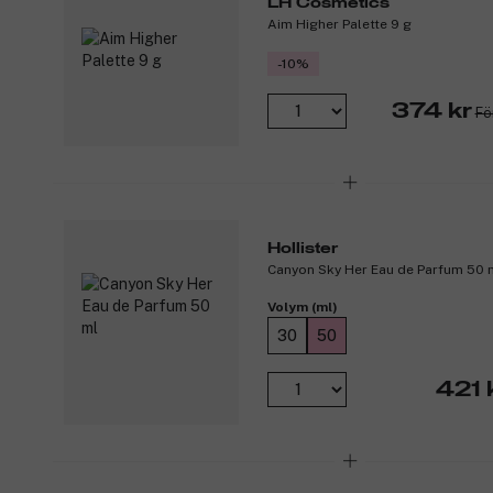
LH Cosmetics
Aim Higher Palette 9 g
-10%
374 kr
Fö
Hollister
Canyon Sky Her Eau de Parfum 50 
Volym (ml)
30
50
421 