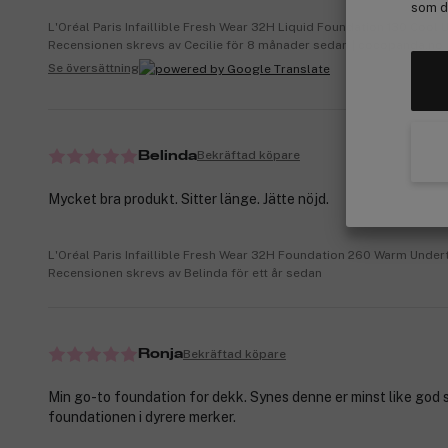
som de
L'Oréal Paris Infaillible Fresh Wear 32H Liquid Foundation 130 Cool
Recensionen skrevs av Cecilie för 8 månader sedan | cocopanda.no
Se översättning
Bekräftad köpare
Belinda
Mycket bra produkt. Sitter länge. Jätte nöjd.
L'Oréal Paris Infaillible Fresh Wear 32H Foundation 260 Warm Unde
Recensionen skrevs av Belinda för ett år sedan
Bekräftad köpare
Ronja
Min go-to foundation for dekk. Synes denne er minst like god
foundationen i dyrere merker.