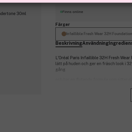
Finns online
Färger
Infaillible Fresh Wear 32H Foundat
Beskrivning
Användning
Ingredien
L'Oréal Paris Infaillible 32H Fresh Wea
lätt på huden och ger en fräsch look i 3
gång
och har en flytande formula som sitter d
Cg för att boosta hudens lyster. Mikropär
blir blank och håller hela dagen.
Luftig formula som känns lätt på huden m
SPF 25.
32 timmars fräsch look*.
Smetar inte ut, svettresistent och
Medium till full täckning som kan