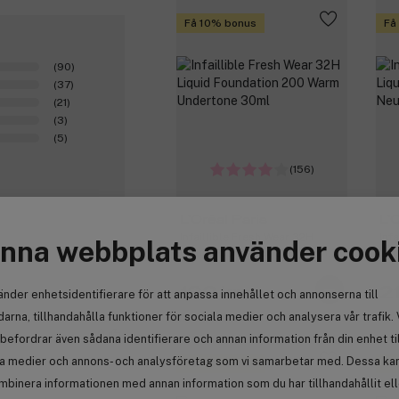
Få 10% bonus
Få
(90)
(37)
(21)
(3)
(5)
(156)
L'Oréal Paris
L'
Infaillible Fresh Wear 32H
Inf
nna webbplats använder cook
Liquid Foundation 200 Warm
Liq
Undertone 30ml
Und
190 kr
2
änder enhetsidentifierare för att anpassa innehållet och annonserna till
arna, tillhandahålla funktioner för sociala medier och analysera vår trafik. 
0
befordrar även sådana identifierare och annan information från din enhet ti
la medier och annons- och analysföretag som vi samarbetar med. Dessa kan 
Få 10% bonus
Få
mbinera informationen med annan information som du har tillhandahållit el