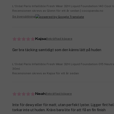
L'Oréal Paris Infaillible Fresh Wear 32H Liquid Foundation 140 Cool
Recensionen skrevs av Glenn för ett år sedan | cocopanda.no
Se översättning
Bekräftad köpare
Kajsa
Ger bra täcking samtidigt som den känns lätt på huden
L'Oréal Paris Infaillible Fresh Wear 32H Liquid Foundation 015 Neut
30ml
Recensionen skrevs av Kajsa för ett år sedan
Bekräftad köpare
Neah
Inte för dewy eller för matt, utan perfekt lyster. Ligger fint h
torkar inte ut huden. Krävs bara lite för att få en fin finish