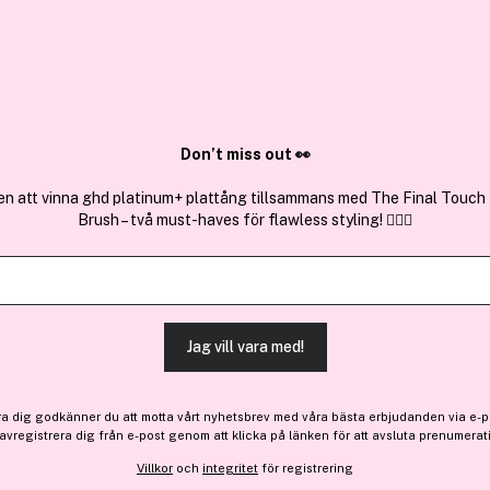
✓ Över 1,5 mil
ktura
✓ Trygg E-handel
Sök bland 25.236 produkter..
Don’t miss out 👀
en att vinna ghd platinum+ plattång tillsammans med The Final Touch
Brush – två must-haves för flawless styling! 💇‍♀️✨
Få 10% bonus
L'Oréal Paris
Infaillible Fresh Wear 32
(156)
Läs produktrecensione
Jag vill vara med!
ra dig godkänner du att motta vårt nyhetsbrev med våra bästa erbjudanden via e-p
 avregistrera dig från e-post genom att klicka på länken för att avsluta prenumerat
190 kr
Villkor
och
integritet
för registrering