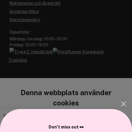
Reklamation och ångerrätt
Användarvillkor
Sekretesspolicy
Öppettider:
Måndag–torsdag: 10:00–16:00
Fredag: 10:00–15:00
Trustpilot
Denna webbplats använder
Cocopanda.se
cookies
Om oss
Bli medlem
Vi använder enhetsidentifierare för att anpassa innehållet och
annonserna till användarna, tillhandahålla funktioner för sociala medier
Samarbeta med oss
Don’t miss out 👀
och analysera vår trafik. Vi vidarebefordrar även sådana identifierare