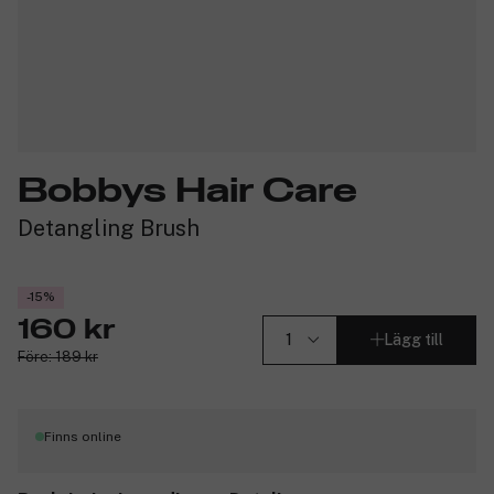
Bobbys Hair Care
Detangling Brush
-15%
160 kr
Lägg till
Före: 189 kr
Finns online