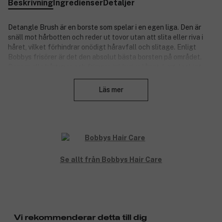
Beskrivning
Ingredienser
Detaljer
Detangle Brush är en borste som spelar i en egen liga. Den är
snäll mot hårbotten och reder ut tovor utan att slita eller riva i
håret, vilket förhindrar onödigt håravfall och slitage. Enligt
Bobbys frisörer är det den absolut bästa borsten på området.
Passar alla hårtyper och frisyrer, inklusive långt, kort, lockigt,
Stäng
vågigt, rakt, tjockt och tunt hår. Kombinationen av vildsvins- och
nylonborst gör borsten extra skonsam mot både hår och
Läs mer
hårbotten. Reder ut tovor och är snäll mot hårbotten.
Produktnummer:
3258963
Se allt från Bobbys Hair Care
Vi rekommenderar detta till dig