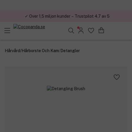
✓ Över 1,5 miljon kunder – Trustpilot 4,7 av 5
Sök bland 25.227 produkter..
Hårvård
/
Hårborste Och Kam
/
Detangler