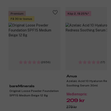
Premium
Köp 2, få 25%
Få 30 kr bonus
(2656)
(17)
Anua
Azelaic Acid 10 Hyaluron Red
Soothing Serum 30ml
bareMinerals
Original Loose Powder Foundation
Medlemspris:
SPF15 Medium Beige 12 8g
209 kr
279 kr