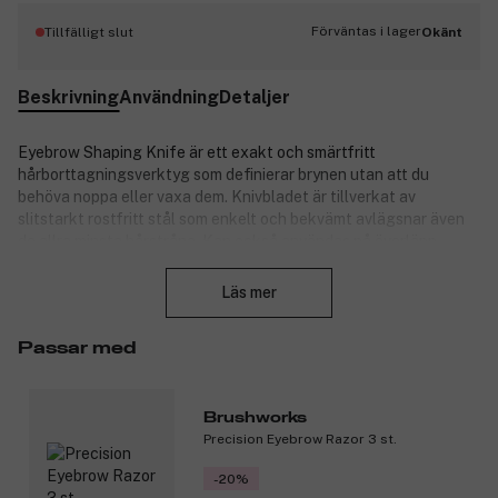
Förväntas i lager
Tillfälligt slut
Okänt
Beskrivning
Användning
Detaljer
Eyebrow Shaping Knife är ett exakt och smärtfritt
hårborttagningsverktyg som definierar brynen utan att du
behöva noppa eller vaxa dem. Knivbladet är tillverkat av
slitstarkt rostfritt stål som enkelt och bekvämt avlägsnar även
de allra minsta hårstråna. Kan också användas på överläpp,
Stäng
haka, bikinilinje, ben, armar, knogar och liknande områden. Det
perfekta verktyget för en sista touch-up.
Läs mer
Fördelar:
Passar med
Extra vasst blad för optimal precision.
Perfekt när du inte orkar noppa eller vaxa.
Passar både kvinnor och män.
Brushworks
Rostfritt stål av högsta kvalitet.
Precision Eyebrow Razor 3 st.
Produktnummer:
3258476
-20%