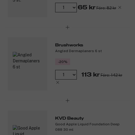
65 kr
Före: 82 kr
Brushworks
Angled Dermaplaners 6 st
-20%
113 kr
Före: 142 kr
KVD Beauty
Good Apple Liquid Foundation Deep
088 30 ml