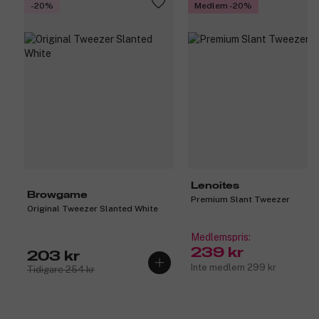
-20%
Medlem -20%
Lenoites
Browgame
Premium Slant Tweezer
Original Tweezer Slanted White
Medlemspris:
239 kr
203 kr
Inte medlem 299 kr
Tidigare 254 kr