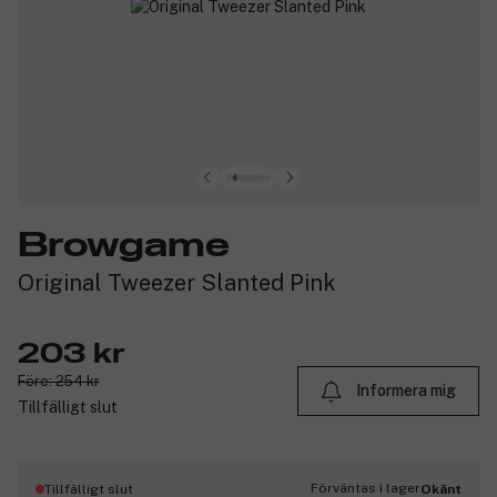
Browgame
Original Tweezer Slanted Pink
203 kr
Före: 254 kr
Informera mig
Tillfälligt slut
Förväntas i lager
Tillfälligt slut
Okänt