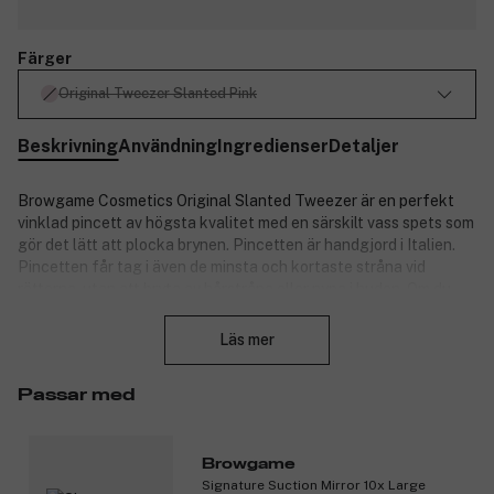
Färger
Original Tweezer Slanted Pink
Beskrivning
Användning
Ingredienser
Detaljer
Browgame Cosmetics Original Slanted Tweezer är en perfekt
vinklad pincett av högsta kvalitet med en särskilt vass spets som
gör det lätt att plocka brynen. Pincetten är handgjord i Italien.
Pincetten får tag i även de minsta och kortaste stråna vid
rötterna, utan att bryta av hårstråna eller nypa i huden. Om du
Stäng
varit på jakt efter en snygg och exakt pincett för alla sorters
hårstrån kan du sluta leta nu.
Läs mer
Tillverkad av svenskt och slitstarkt rostfritt stål.
Produktionsland: Italien. Precis nog att komma åt varenda
Passar med
hårstrå, skonsam nog att inte nypa i huden. Pincetten kommer
kännas som ny vid varje användning.
Browgame
Produktnummer:
3258468
Signature Suction Mirror 10x Large