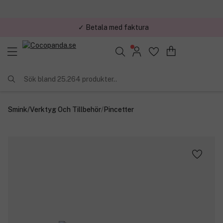
✓ Betala med faktura
✓ Trygg E-handel
Sök bland 25.264 produkter..
Smink
/
Verktyg Och Tillbehör
/
Pincetter