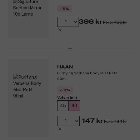
-15%
396 kr
Före: 466 kr
HAAN
Purifying Verbena Body Mist Refill
90ml
-20%
Volym (ml)
45
90
147 kr
Före: 184 kr