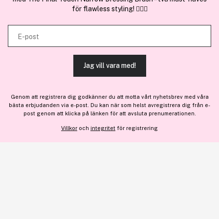
för flawless styling! 💇‍♀️✨
kombinera informationen med annan information som du har
En del av
Brandsdal Group AS
tillhandahållit eller som de har samlat in när du har använt deras
E-post
tjänster.
För personlig vägledning om professionella hårprodukter, klicka
här
.
Jag vill vara med!
TILLÅT ALLA COOKIES
Genom att registrera dig godkänner du att motta vårt nyhetsbrev med våra
bästa erbjudanden via e-post. Du kan när som helst avregistrera dig från e-
527 kr
VISA DETALJER
post genom att klicka på länken för att avsluta prenumerationen.
Informera mig
Slut i lager
Villkor
och
integritet
för registrering