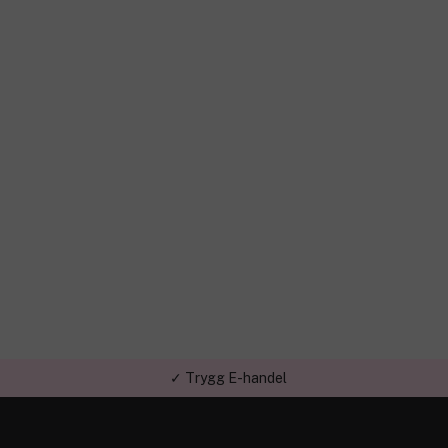
✓ Trygg E-handel
✓ Över 1,5 miljon kunder – Trustpilot 4,7 av 5