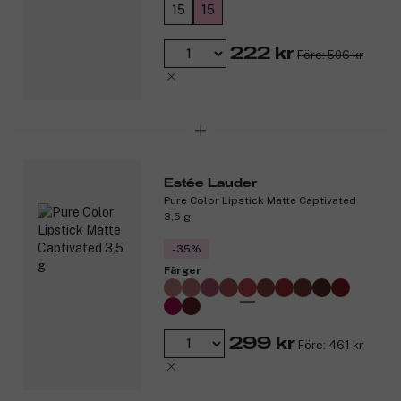
15
15
Produktnummer:
3257690
222 kr
Före: 506 kr
Estée Lauder
Pure Color Lipstick Matte Captivated
3,5 g
-35%
Färger
299 kr
Före: 461 kr