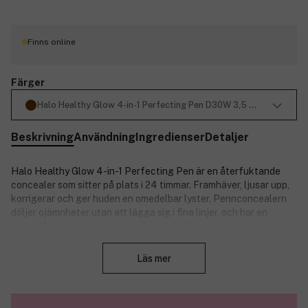
Finns online
Färger
Halo Healthy Glow 4-in-1 Perfecting Pen D30W 3,5 ml
Beskrivning
Användning
Ingredienser
Detaljer
Halo Healthy Glow 4-in-1 Perfecting Pen är en återfuktande
concealer som sitter på plats i 24 timmar. Framhäver, ljusar upp,
korrigerar och ger huden en omedelbar lyster. Pennconcealern
döljer ojämnheter utan att lägga sig i fina linjer, och har en
inbyggd, återfuktande primerfunktion. Byggbar täckning för en
Stäng
naturlig och fräsch look. Med fuktgivande hyaluronsyra, E-
vitamin, grönt te och ginseng.
Läs mer
Nyckelingredienser:
Hyaluronsyra: Återfuktar huden.