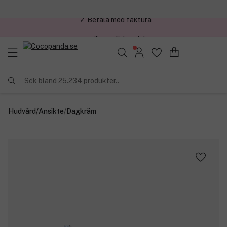
✓ Trygg E-handel
Sök bland 25.234 produkter..
Hudvård
/
Ansikte
/
Dagkräm