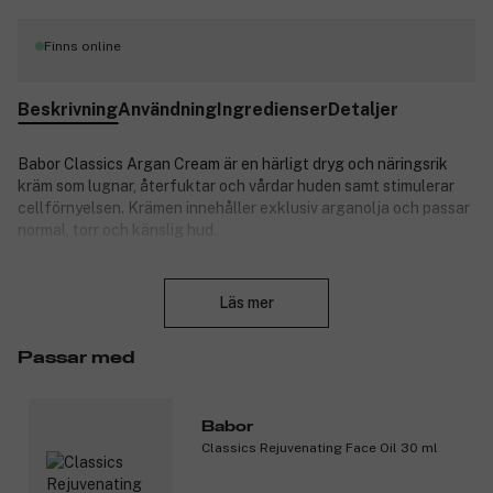
Finns online
Beskrivning
Användning
Ingredienser
Detaljer
Babor Classics Argan Cream är en härligt dryg och näringsrik
kräm som lugnar, återfuktar och vårdar huden samt stimulerar
cellförnyelsen. Krämen innehåller exklusiv arganolja och passar
normal, torr och känslig hud.
Stäng
Läs mer
Produktnummer:
3249313
Passar med
Babor
Classics Rejuvenating Face Oil 30 ml