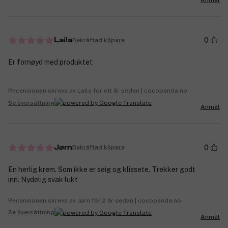
Anmäl
0
Bekräftad köpare
Laila
Er fornøyd med produktet
Recensionen skrevs av Laila för ett år sedan | cocopanda.no
Se översättning
Anmäl
0
Bekräftad köpare
Jørn
En herlig krem. Som ikke er seig og klissete. Trekker godt
inn. Nydelig svak lukt
Recensionen skrevs av Jørn för 2 år sedan | cocopanda.no
Se översättning
Anmäl