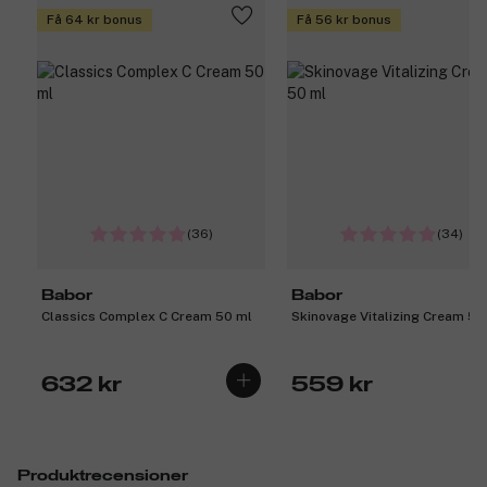
Få 64 kr bonus
Få 56 kr bonus
(36)
(34)
Babor
Babor
Classics Complex C Cream 50 ml
Skinovage Vitalizing Cream 50
632 kr
559 kr
Produktrecensioner