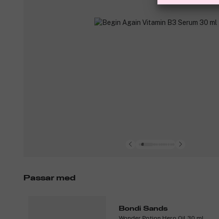
Passar med
Bondi Sands
Wonder Potion Hero Oil 30 ml