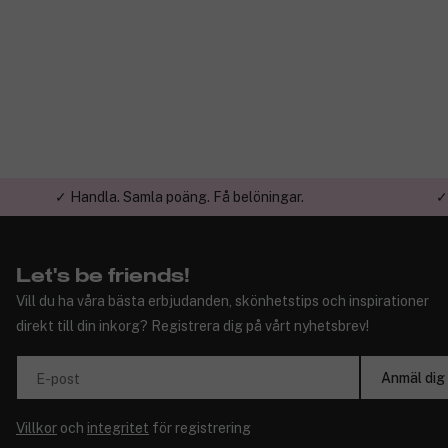
✓ Handla. Samla poäng. Få belöningar.
✓
Let's be friends!
Vill du ha våra bästa erbjudanden, skönhetstips och inspirationer
direkt till din inkorg? Registrera dig på vårt nyhetsbrev!
Anmäl dig
E-post
Villkor
och
integritet
för registrering