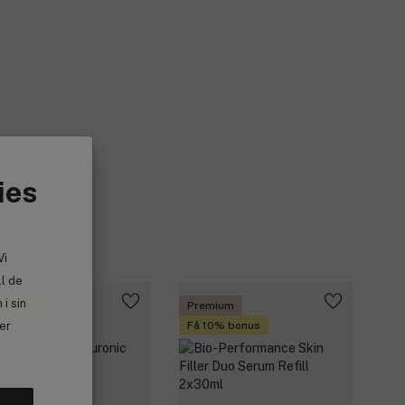
ies
g
Vi
ll de
i sin
 en gåva
Premium
Få 10% bonus
ler