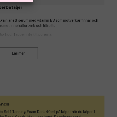
ser
Detaljer
 Again är ett serum med vitamin B3 som motverkar finnar och
et innehåller zink och lilli pilli.
ig hud. Täpper inte till porerna.
Stäng
Läs mer
ands
ds Self Tanning Foam Dark 40 ml
på köpet när du köper 1