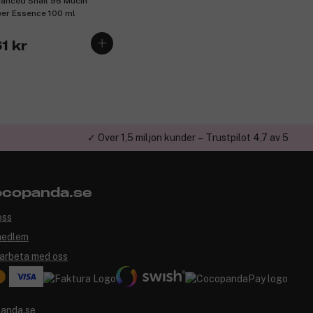
anced Snail 96 Mucin
er Essence 100 ml
1 kr
✓ Över 1,5 miljon kunder – Trustpilot 4,7 av 5
copanda.se
oss
medlem
arbeta med oss