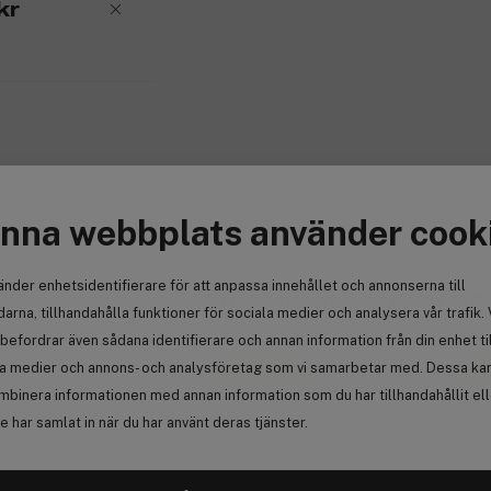
kr
nna webbplats använder cook
änder enhetsidentifierare för att anpassa innehållet och annonserna till
 du har köpt.
Vi rekommenderar detta till di
arna, tillhandahålla funktioner för sociala medier och analysera vår trafik. 
befordrar även sådana identifierare och annan information från din enhet ti
la medier och annons- och analysföretag som vi samarbetar med. Dessa kan 
Få en gåva
Få
mbinera informationen med annan information som du har tillhandahållit el
 har samlat in när du har använt deras tjänster.