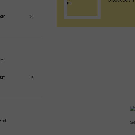
produkt(er) f
kr
 ml
kr
0 ml
Se