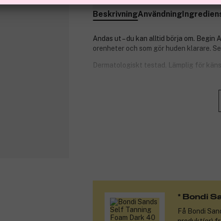
Beskrivning
Användning
Ingredien
Andas ut – du kan alltid börja om. Begin
orenheter och som gör huden klarare. Serum
Dermatologiskt testad. Lämplig för känsl
Produktnummer:
3248944
* Bondi S
Få
Bondi San