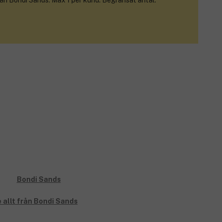
rån Bondi Sands. Max 1 per kund. Begränsat antal.
 allt från Bondi Sands