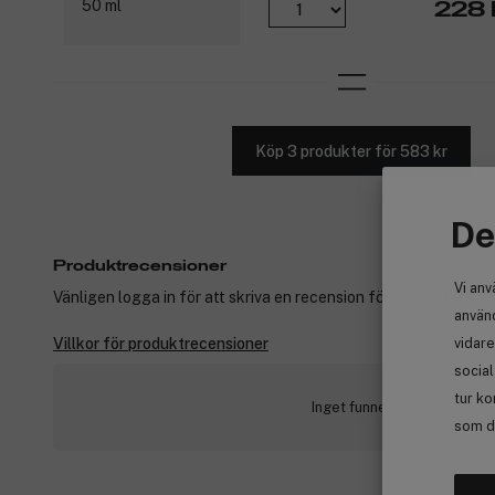
228 
Köp 3 produkter för 583 kr
De
Produktrecensioner
Vi anv
Vänligen logga in för att skriva en recension för produkter som
använd
vidare
Villkor för produktrecensioner
socia
tur ko
Inget funnet
som de