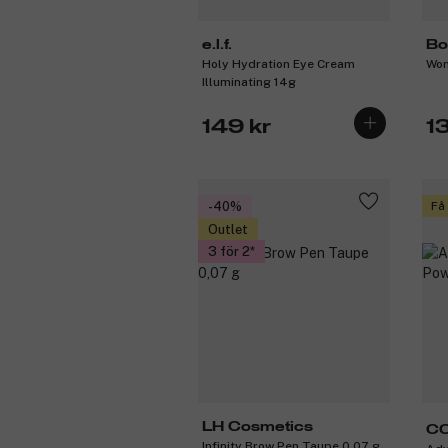
e.l.f.
Bo
Holy Hydration Eye Cream
Won
Illuminating 14g
149 kr
1
-40%
Få
Outlet
3 för 2
LH Cosmetics
C
Infinity Brow Pen Taupe 0,07 g