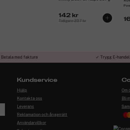
Adv
Pow
142 kr
16
Tidigare 237 kr
 Betala med faktura
✓ Trygg E-handel
Kundservice
Co
Hjälp
Om 
Kontakta oss
Bli 
Leverans
Sam
Reklamation och ångerrätt
Användarvillkor