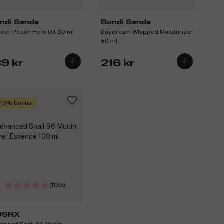
ndi Sands
Bondi Sands
der Potion Hero Oil 30 ml
Daydream Whipped Moisturizer
50 ml
39 kr
216 kr
 10% bonus
(1133)
OSRX