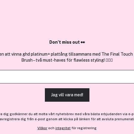
✓ Över 1,5 mil
ktura
✓ Trygg E-handel
Sök bland 25.241 produkter..
Don’t miss out 👀
en att vinna ghd platinum+ plattång tillsammans med The Final Touch
Brush – två must-haves för flawless styling! 💇‍♀️✨
Få en gåva
Få 10% bonus
Bondi Sands
Begin Again Vitamin B3 Se
Jag vill vara med!
Bara 4 på lager
227 kr
ra dig godkänner du att motta vårt nyhetsbrev med våra bästa erbjudanden via e-p
 avregistrera dig från e-post genom att klicka på länken för att avsluta prenumerat
Villkor
och
integritet
för registrering
Finns online