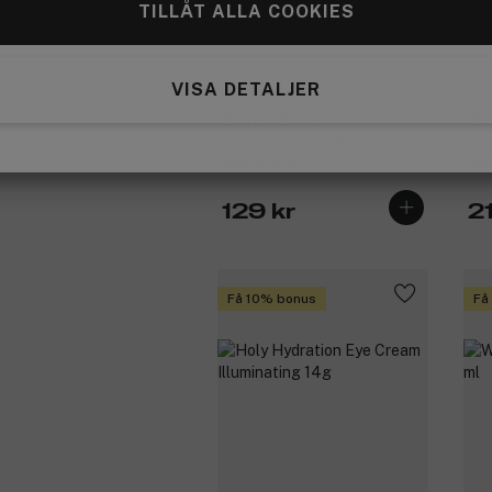
TILLÅT ALLA COOKIES
VISA DETALJER
Bondi Sands
Bo
Fountain of Youth Bakuchiol
Thi
Serum 30 ml
Ser
129 kr
21
Få 10% bonus
Få