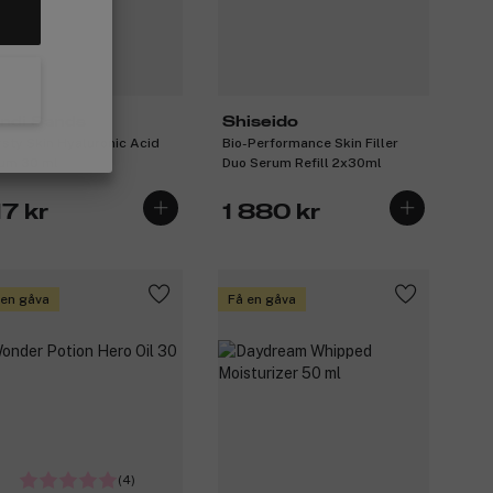
ndi Sands
Shiseido
rsty Skin Hyaluronic Acid
Bio-Performance Skin Filler
um 30 ml
Duo Serum Refill 2x30ml
7 kr
1 880 kr
 en gåva
Få en gåva
(4)