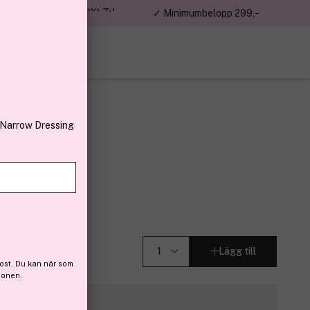
jon kunder – Trustpilot 4,7
✓ Minimumbelopp 299,-
av 5
 Narrow Dressing
rum 30 ml
Lägg till
ost. Du kan när som
ionen.