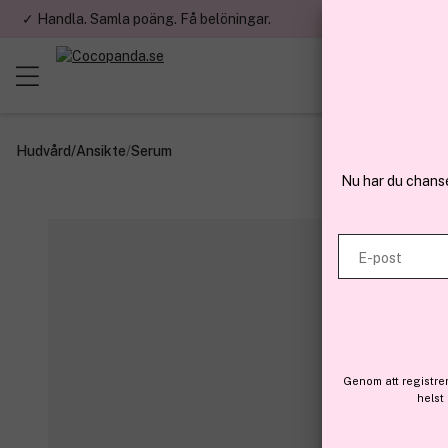
✓ Handla. Samla poäng. Få belöningar.
✓ Betala med fa
Hudvård
/
Ansikte
/
Serum
Nu har du chans
E-post
Genom att registre
helst