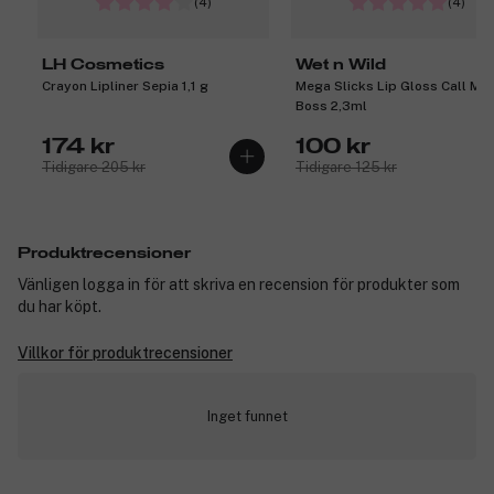
(4)
(4)
LH Cosmetics
Wet n Wild
Crayon Lipliner Sepia 1,1 g
Mega Slicks Lip Gloss Call Me
Boss 2,3ml
174 kr
100 kr
Tidigare 205 kr
Tidigare 125 kr
Produktrecensioner
Vänligen logga in för att skriva en recension för produkter som
du har köpt.
Villkor för produktrecensioner
Inget funnet