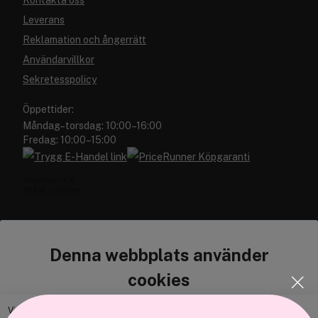
Kontakta oss
Leverans
Reklamation och ångerrätt
Användarvillkor
Sekretesspolicy
Öppettider:
Måndag–torsdag: 10:00–16:00
Fredag: 10:00–15:00
Denna webbplats använder
Cocopanda.se
cookies
Om oss
Bli medlem
Vi använder enhetsidentifierare för att anpassa innehållet och