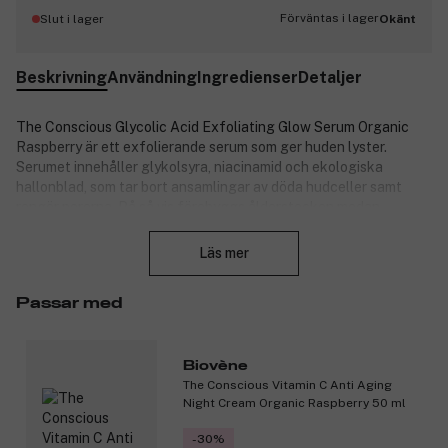
Förväntas i lager
Slut i lager
Okänt
Beskrivning
Användning
Ingredienser
Detaljer
The Conscious Glycolic Acid Exfoliating Glow Serum Organic
Raspberry är ett exfolierande serum som ger huden lyster.
Serumet innehåller glykolsyra, niacinamid och ekologiska
hallonblad, som tar bort ansamlingar av döda hudceller samt
rengör porerna. På så vis förebyggs ålderstecken medan
Stäng
hudtonen blir jämnare och mer strålande. Den naturliga, kliniska
och dermatologiskt testade produkten innehåller ekologiska
Läs mer
och antioxidantrika hallonblad. Glykolsyra, en alfahydroxisyra
(AHA), exfolierar det yttre hudlagret för en jämnare och ljusare
Passar med
hudton med mindre synliga porer, rynkor och fina linjer.
Niacinamid (vitamin B3) hjälper till att balansera
talgproduktionen, minimerar synliga porer samt förbättrar ojämn
hudton.
Biovène
The Conscious Vitamin C Anti Aging
Fördelar:
Night Cream Organic Raspberry 50 ml
Vegansk.
-30%