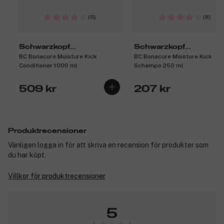
(11)
(8)
Schwarzkopf
Schwarzkopf
BC Bonacure Moisture Kick
BC Bonacure Moisture Kick
Professional
Professional
Conditioner 1000 ml
Schampo 250 ml
509 kr
207 kr
Produktrecensioner
Vänligen logga in för att skriva en recension för produkter som
du har köpt.
Villkor för produktrecensioner
5