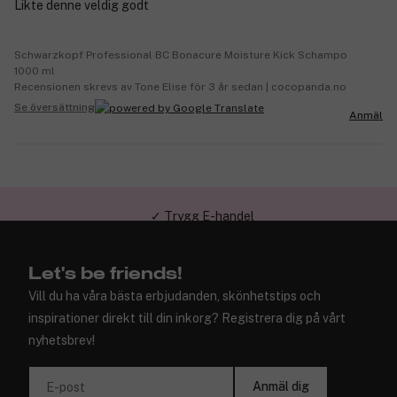
Likte denne veldig godt
Schwarzkopf Professional BC Bonacure Moisture Kick Schampo
1000 ml
Recensionen skrevs av Tone Elise för 3 år sedan | cocopanda.no
Se översättning
Anmäl
✓ Trygg E-handel
Let's be friends!
Vill du ha våra bästa erbjudanden, skönhetstips och
inspirationer direkt till din inkorg? Registrera dig på vårt
nyhetsbrev!
Anmäl dig
E-post