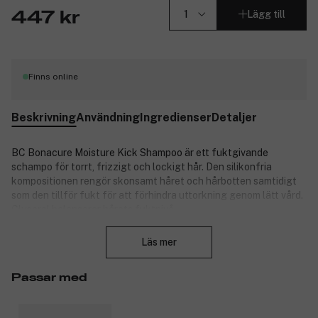
Lägg till
447 kr
Finns online
Beskrivning
Användning
Ingredienser
Detaljer
BC Bonacure Moisture Kick Shampoo är ett fuktgivande
schampo för torrt, frizzigt och lockigt hår. Den silikonfria
kompositionen rengör skonsamt håret och hårbotten samtidigt
som den tillför fukt för att förhindra uttorkning genom lätt vård.
Glycerol balanserar hårets fuktnivå.
Stäng
Specifikationer:
Läs mer
Rengör skonsamt normalt till torrt och frizzigt hår.
Kompositionen hjälper till att bibehålla en optimal fuktnivå
Passar med
utan att tynga ned håret.
Motverkar uttorkning.