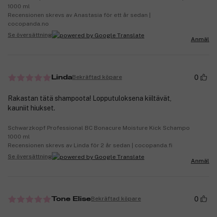
1000 ml
Recensionen skrevs av Anastasia för ett år sedan |
cocopanda.no
Se översättning
Anmäl
0
Bekräftad köpare
Linda
Rakastan tätä shampoota! Lopputuloksena kiiltävät,
kauniit hiukset.
Schwarzkopf Professional BC Bonacure Moisture Kick Schampo
1000 ml
Recensionen skrevs av Linda för 2 år sedan | cocopanda.fi
Se översättning
Anmäl
0
Bekräftad köpare
Tone Elise