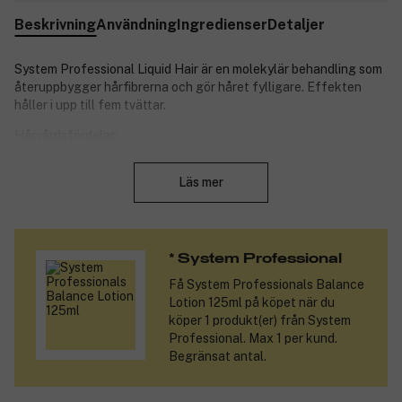
Beskrivning
Användning
Ingredienser
Detaljer
System Professional Liquid Hair är en molekylär behandling som
återuppbygger hårfibrerna och gör håret fylligare. Effekten
håller i upp till fem tvättar.
Hårvårdsfördelar:
Stäng
Reparerar skador och ger långvarig kraft.
Läs mer
Får håret att kännas fylligt och starkt.
Produktegenskaper:
Passar tunt eller skadat hår.
* System Professional
Djupverkande vård med essentiella aminosyror.
Lätt sammansättning.
Få
System Professionals Balance
Särskilt utvecklad för känsligt och ömtåligt hår.
Lotion 125ml
på köpet när du
Värmeaktiverad sammansättning som fyller håret från
köper 1 produkt(er) från System
insidan.
Professional. Max 1 per kund.
Begränsat antal.
Produktnummer:
3241696