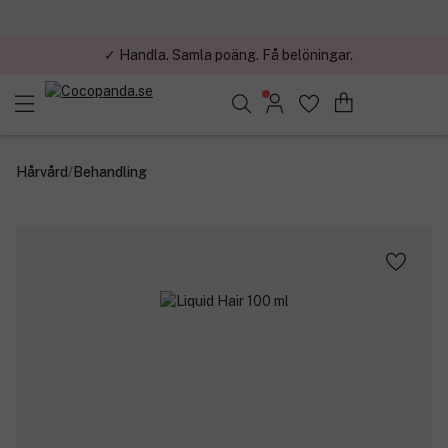
✓ Handla. Samla poäng. Få belöningar.
Sök bland 25.211 produkter..
Hårvård
/
Behandling