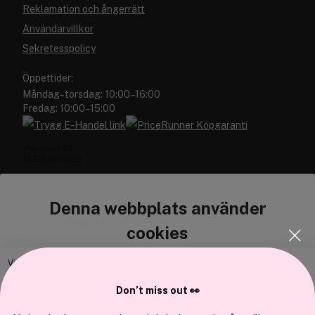
Reklamation och ångerrätt
Användarvillkor
Sekretesspolicy
Öppettider:
Måndag–torsdag: 10:00–16:00
Fredag: 10:00–15:00
Denna webbplats använder
cookies
Cocopanda.se
Om oss
Vi använder enhetsidentifierare för att anpassa innehållet och
Bli medlem
annonserna till användarna, tillhandahålla funktioner för sociala medier
Don’t miss out 👀
Samarbeta med oss
och analysera vår trafik. Vi vidarebefordrar även sådana identifierare