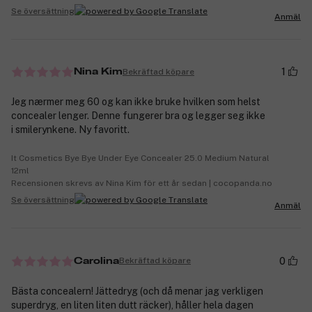
Se översättning
Anmäl
1
Bekräftad köpare
Nina Kim
Jeg nærmer meg 60 og kan ikke bruke hvilken som helst
concealer lenger. Denne fungerer bra og legger seg ikke
i smilerynkene. Ny favoritt.
It Cosmetics Bye Bye Under Eye Concealer 25.0 Medium Natural
12ml
Recensionen skrevs av Nina Kim för ett år sedan | cocopanda.no
Se översättning
Anmäl
0
Bekräftad köpare
Carolina
Bästa concealern! Jättedryg (och då menar jag verkligen
superdryg, en liten liten dutt räcker), håller hela dagen