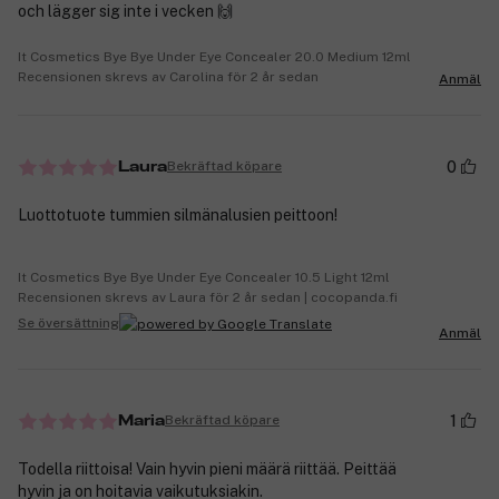
och lägger sig inte i vecken 🙌
It Cosmetics Bye Bye Under Eye Concealer 20.0 Medium 12ml
Recensionen skrevs av Carolina för 2 år sedan
Anmäl
0
Bekräftad köpare
Laura
Luottotuote tummien silmänalusien peittoon!
It Cosmetics Bye Bye Under Eye Concealer 10.5 Light 12ml
Recensionen skrevs av Laura för 2 år sedan | cocopanda.fi
Se översättning
Anmäl
1
Bekräftad köpare
Maria
Todella riittoisa! Vain hyvin pieni määrä riittää. Peittää
hyvin ja on hoitavia vaikutuksiakin.