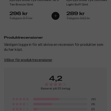
Bye Bye Under Eye Concealer 32.0
Bye Bye Under Eye Concealer 
Tan Bronze 12ml
Light Buff 12ml
296 kr
289 kr
Tidigare 371 kr
Tidigare 362 kr
Produktrecensioner
Vänligen logga in för att skriva en recension för produkter som
du har köpt.
Villkor för produktrecensioner
4,2
Baserat på 25 betyg
(12)
(9)
(2)