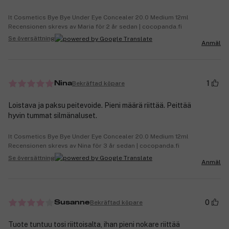
It Cosmetics Bye Bye Under Eye Concealer 20.0 Medium 12ml
Recensionen skrevs av Maria för 2 år sedan | cocopanda.fi
Se översättning
Anmäl
1
Bekräftad köpare
Nina
Loistava ja paksu peitevoide. Pieni määrä riittää. Peittää
hyvin tummat silmänaluset.
It Cosmetics Bye Bye Under Eye Concealer 20.0 Medium 12ml
Recensionen skrevs av Nina för 3 år sedan | cocopanda.fi
Se översättning
Anmäl
0
Bekräftad köpare
Susanne
Tuote tuntuu tosi riittoisalta, ihan pieni nokare riittää