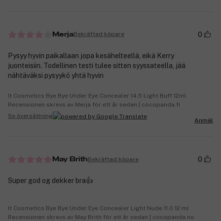
0
Bekräftad köpare
Merja
Pysyy hyvin paikallaan jopa kesähelteellä, eikä Kerry
juonteisiin. Todellinen testi tulee sitten syyssateella, jää
nähtäväksi pysyykö yhtä hyvin
It Cosmetics Bye Bye Under Eye Concealer 14.5 Light Buff 12ml
Recensionen skrevs av Merja för ett år sedan | cocopanda.fi
Se översättning
Anmäl
0
Bekräftad köpare
May Brith
Super god og dekker bra👍
It Cosmetics Bye Bye Under Eye Concealer Light Nude 11.0 12 ml
Recensionen skrevs av May Brith för ett år sedan | cocopanda.no