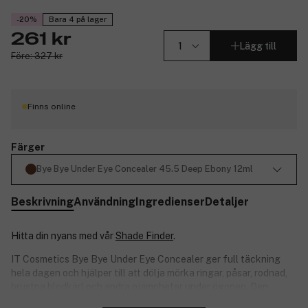
-20%
Bara 4 på lager
261 kr
Lägg till
Före: 327 kr
Finns online
Färger
Bye Bye Under Eye Concealer 45.5 Deep Ebony 12ml
Beskrivning
Användning
Ingredienser
Detaljer
Hitta din nyans med vår
Shade Finder
.
IT Cosmetics Bye Bye Under Eye Concealer ger full täckning
hela dagen och hjälper till att dölja mörka ringar, påsar, rodnad,
brustna blodkärl och andra ojämnheter under ögonen. Den
vattenavvisande concealern ger slät och jämn täckning, utan att
Stäng