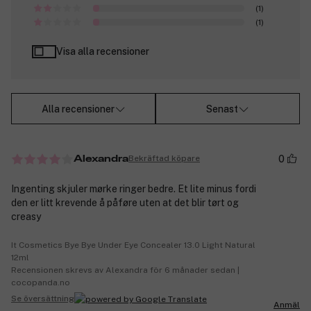
(1)
(1)
Visa alla recensioner
Alla recensioner
Senast
0
Bekräftad köpare
Alexandra
Ingenting skjuler mørke ringer bedre. Et lite minus fordi
den er litt krevende å påføre uten at det blir tørt og
creasy
It Cosmetics Bye Bye Under Eye Concealer 13.0 Light Natural
12ml
Recensionen skrevs av Alexandra för 6 månader sedan |
cocopanda.no
Se översättning
Anmäl