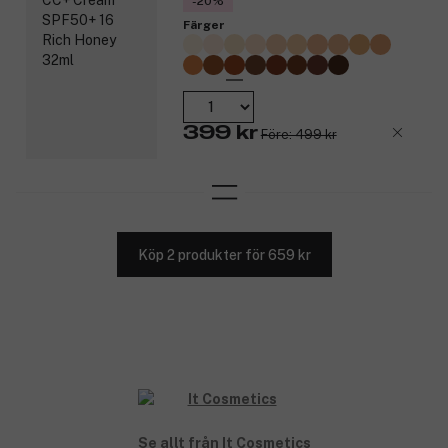
-20%
Perfekt applicering med IT Cosmetics Heavenly Luxe
Dual Airbrush Concealer Brush #2.
Färger
Produktnummer:
3234589
399 kr
Före: 499 kr
Köp 2 produkter för 659 kr
Se allt från It Cosmetics