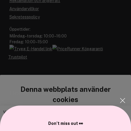
Reklamation och ångerrätt
Användarvillkor
Sekretesspolicy
Öppettider:
Måndag–torsdag: 10:00–16:00
Fredag: 10:00–15:00
Trustpilot
Denna webbplats använder
Cocopanda.se
cookies
Om oss
Bli medlem
Vi använder enhetsidentifierare för att anpassa innehållet och
annonserna till användarna, tillhandahålla funktioner för sociala medier
Samarbeta med oss
Don’t miss out 👀
och analysera vår trafik. Vi vidarebefordrar även sådana identifierare