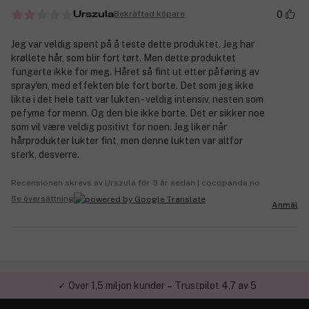
0
Bekräftad köpare
Urszula
Jeg var veldig spent på å teste dette produktet. Jeg har
krøllete hår, som blir fort tørt. Men dette produktet
fungerte ikke for meg. Håret så fint ut etter påføring av
spray'en, med effekten ble fort borte. Det som jeg ikke
likte i det hele tatt var lukten - veldig intensiv, nesten som
pefyme for menn. Og den ble ikke borte. Det er sikker noe
som vil være veldig positivt for noen. Jeg liker når
hårprodukter lukter fint, men denne lukten var altfor
sterk, desverre.
Recensionen skrevs av Urszula för 3 år sedan | cocopanda.no
Se översättning
Anmäl
✓ Över 1,5 miljon kunder – Trustpilot 4,7 av 5