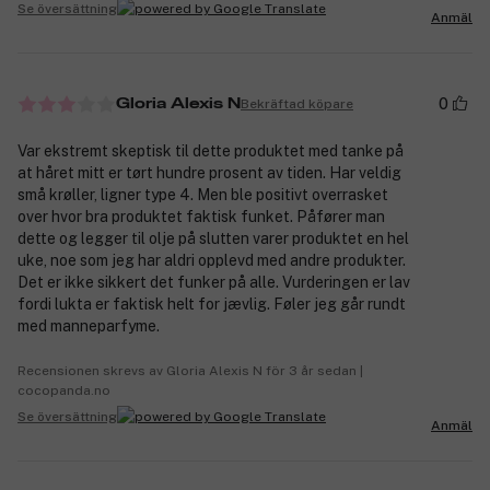
Se översättning
Anmäl
0
Bekräftad köpare
Gloria Alexis N
Var ekstremt skeptisk til dette produktet med tanke på
at håret mitt er tørt hundre prosent av tiden. Har veldig
små krøller, ligner type 4. Men ble positivt overrasket
over hvor bra produktet faktisk funket. Påfører man
dette og legger til olje på slutten varer produktet en hel
uke, noe som jeg har aldri opplevd med andre produkter.
Det er ikke sikkert det funker på alle. Vurderingen er lav
fordi lukta er faktisk helt for jævlig. Føler jeg går rundt
med manneparfyme.
Recensionen skrevs av Gloria Alexis N för 3 år sedan |
cocopanda.no
Se översättning
Anmäl