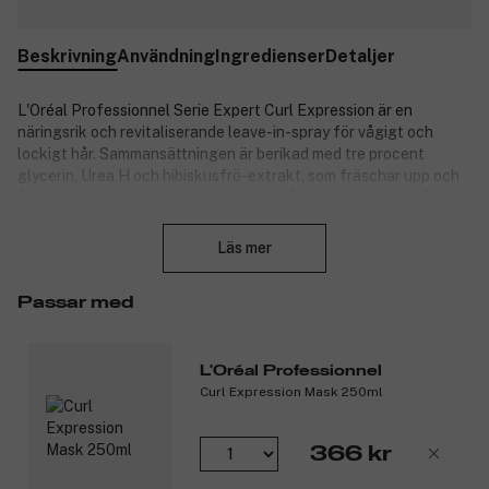
Beskrivning
Användning
Ingredienser
Detaljer
L'Oréal Professionnel Serie Expert Curl Expression är en
näringsrik och revitaliserande leave-in-spray för vågigt och
lockigt hår. Sammansättningen är berikad med tre procent
glycerin, Urea H och hibiskusfrö-extrakt, som fräschar upp och
återupplivar strukturen i alla typer av vågigt och lockigt hår.
Stäng
Håret känns omedelbart fräschare, med mer spänst och mindre
friss*.
Läs mer
* Enligt instrumentella tester.
Passar med
Produktnummer:
3233951
L'Oréal Professionnel
Curl Expression Mask 250ml
366 kr