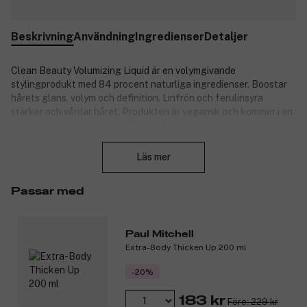
Beskrivning
Användning
Ingredienser
Detaljer
Clean Beauty Volumizing Liquid är en volymgivande
stylingprodukt med 84 procent naturliga ingredienser. Boostar
hårets glans, volym och definition. Linfrön och ferulinsyra
stärker och vårdar håret. Produkten är vegansk och kommer i en
biobaserad förpackning. Hållbar hårstyling!
Stäng
Produktnummer:
3231909
Läs mer
Passar med
Paul Mitchell
Extra-Body Thicken Up 200 ml
-20%
183 kr
Före: 229 kr