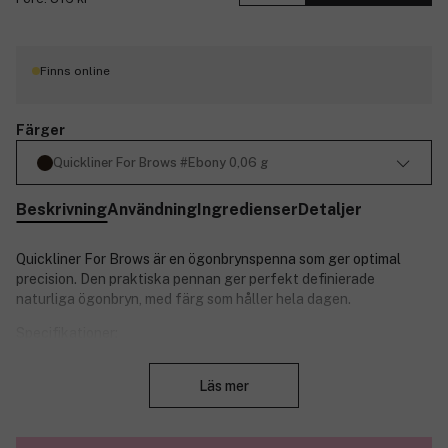
Finns online
Färger
Quickliner For Brows #Ebony 0,06 g
Beskrivning
Användning
Ingredienser
Detaljer
Quickliner For Brows är en ögonbrynspenna som ger optimal
precision.
Den praktiska pennan ger perfekt definierade
naturliga ögonbryn, med färg som håller hela dagen.
Specifikationer:
Stäng
Den ultrafina spetsen fyller även de minsta luckorna och
Läs mer
skapar exakta, hårliknande linjer.
Pennan vässas automatiskt och glider lätt på plats, utan
att smetas ut eller dra i huden.
Passar alla hudtyper.