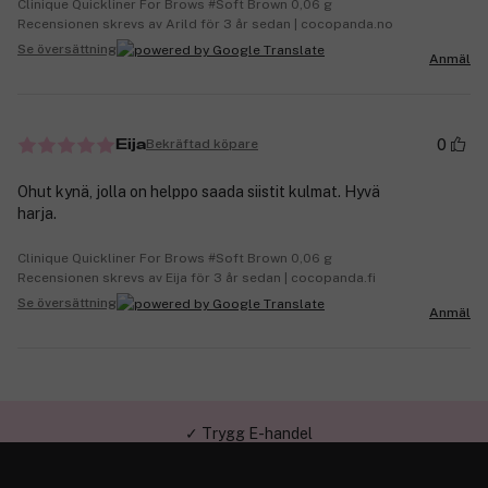
Clinique Quickliner For Brows #Soft Brown 0,06 g
Recensionen skrevs av Arild för 3 år sedan | cocopanda.no
Se översättning
Anmäl
0
Bekräftad köpare
Eija
Ohut kynä, jolla on helppo saada siistit kulmat. Hyvä
harja.
Clinique Quickliner For Brows #Soft Brown 0,06 g
Recensionen skrevs av Eija för 3 år sedan | cocopanda.fi
Se översättning
Anmäl
✓ Trygg E-handel