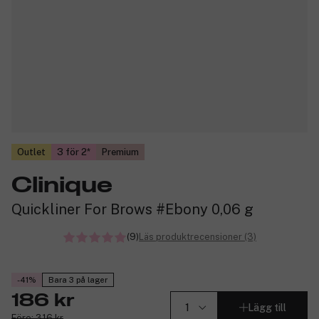
Outlet
3 för 2
Premium
Clinique
Quickliner For Brows #Ebony 0,06 g
(9)
Läs produktrecensioner (3)
-41%
Bara 3 på lager
186 kr
Lägg till
Före: 316 kr