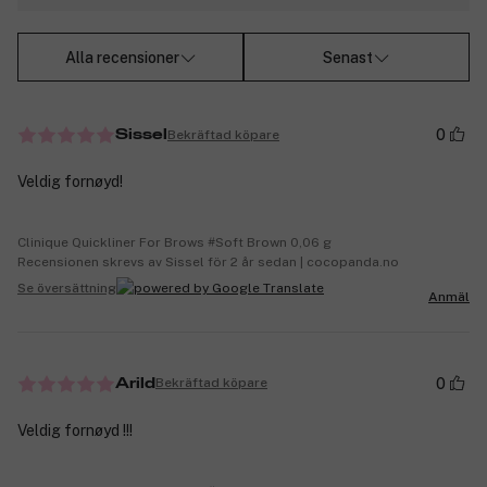
Alla recensioner
Senast
0
Bekräftad köpare
Sissel
Veldig fornøyd!
Clinique Quickliner For Brows #Soft Brown 0,06 g
Recensionen skrevs av Sissel för 2 år sedan | cocopanda.no
Se översättning
Anmäl
0
Bekräftad köpare
Arild
Veldig fornøyd !!!