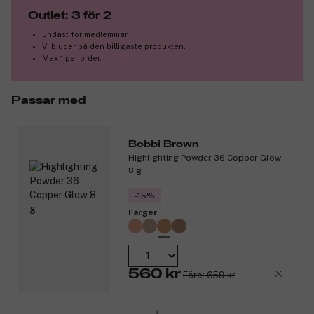
Outlet: 3 för 2
Information om produkten:
Endast för medlemmar
Sitter på plats i 24 timmar, utan att smetas ut.
Vi bjuder på den billigaste produkten.
Max 1 per order.
Testad av ögonläkare.
Oparfymerad.
Allergitestad.
Passar med
Passar även personer med känsliga ögon.
Kan användas av kontaktlinsbärare.
Produktnummer:
3231156
Bobbi Brown
Highlighting Powder 36 Copper Glow
8 g
-15%
Färger
560 kr
Före: 659 kr