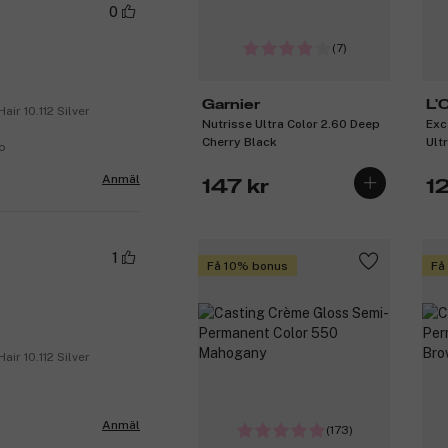
0
(7)
Garnier
L'
ir 10.112 Silver
Nutrisse Ultra Color 2.60 Deep
Exc
Cherry Black
Ult
o
Anmäl
147 kr
1
1
Få 10% bonus
Få
ir 10.112 Silver
Anmäl
(173)