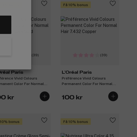
 10% bonus
Få 10% bonus
(39)
(39)
Oréal Paris
L'Oréal Paris
férence Vivid Colours
Préférence Vivid Colours
manent Color For Normal
Permanent Color For Normal
r 9.213 Rose Gold
Hair 7.432 Copper
00 kr
100 kr
 10% bonus
Få 10% bonus