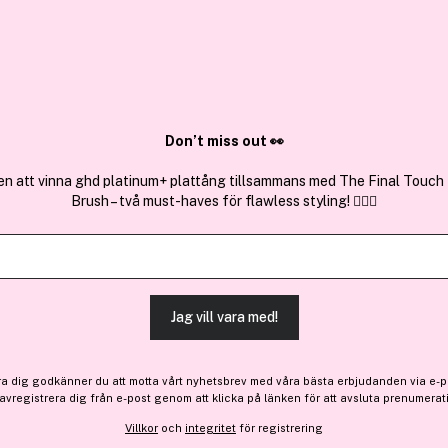
✓ Över 1,5 mil
ktura
✓ Trygg E-handel
Sök bland 25.238 produkter..
Don’t miss out 👀
en att vinna ghd platinum+ plattång tillsammans med The Final Touch
Brush – två must-haves för flawless styling! 💇‍♀️✨
Få 10% bonus
L'Oréal Paris
Préférence Vivid Colours P
Magnetic Plum
Jag vill vara med!
(39)
Läs produktrecensioner
100 kr
ra dig godkänner du att motta vårt nyhetsbrev med våra bästa erbjudanden via e-p
 avregistrera dig från e-post genom att klicka på länken för att avsluta prenumerat
Tillfälligt slut
Villkor
och
integritet
för registrering