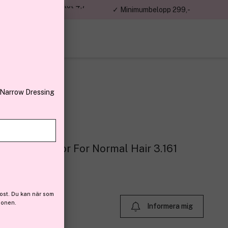
jon kunder – Trustpilot 4,7
✓ Minimumbelopp 299,-
av 5
 Narrow Dressing
ermanent Color For Normal Hair 3.161
 (25)
ost. Du kan när som
ionen.
Informera mig