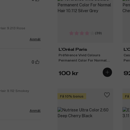
Hair 9.213 Rose
(39)
Anmäl
L'Oréal Paris
L'
Préférence Vivid Colours
Cas
Permanent Color For Normal
Per
0
Hair 10.112 Silver Grey
Che
100 kr
9
Hair 9.112 Smokey
Få 10% bonus
Få
Anmäl