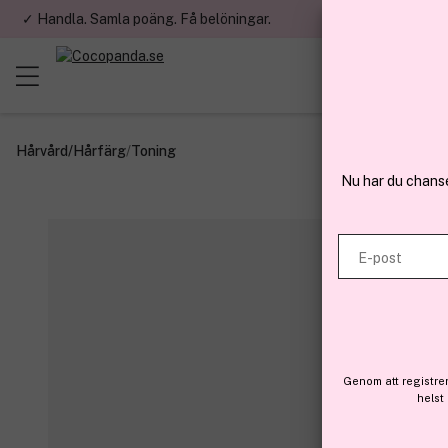
✓ Handla. Samla poäng. Få belöningar.
✓ Betala med fa
Hårvård
/
Hårfärg
/
Toning
Nu har du chans
E-post
Genom att registre
helst