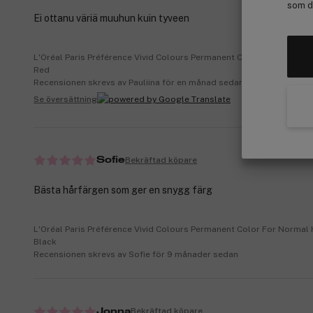
som de
Ei ottanu väriä muuhun kuin tyveen
L'Oréal Paris Préférence Vivid Colours Permanent Color For Normal 
Red
Recensionen skrevs av Pauliina för en månad sedan | cocopanda.fi
Se översättning
Bekräftad köpare
Sofie
Bästa hårfärgen som ger en snygg färg
L'Oréal Paris Préférence Vivid Colours Permanent Color For Normal H
Black
Recensionen skrevs av Sofie för 9 månader sedan
Bekräftad köpare
Jonna