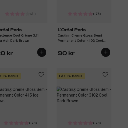
(21)
(173)
Oréal Paris
L'Oréal Paris
ellence Cool Crème 3.11
Casting Crème Gloss Semi-
ra Ash Dark Brown
Permanent Color 4102 Cool
Chestnut
20 kr
90 kr
 10% bonus
Få 10% bonus
(173)
(173)