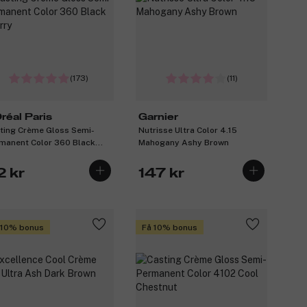
(173)
(11)
Oréal Paris
Garnier
ting Crème Gloss Semi-
Nutrisse Ultra Color 4.15
manent Color 360 Black
Mahogany Ashy Brown
rry
2 kr
147 kr
 10% bonus
Få 10% bonus