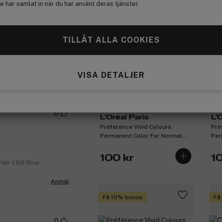
 har samlat in när du har använt deras tjänster.
Få 10% bonus
Få
TILLÅT ALLA COOKIES
Hair 8.624 Bright
VISA DETALJER
Anmäl
(39)
0
L'Oréal Paris
L'
Préférence Vivid Colours
Pré
Permanent Color For Normal
Per
Hair 9.112 Smokey Grey
Hai
100 kr
1
air 1.102 Blue
Anmäl
Få 10% bonus
Få
0