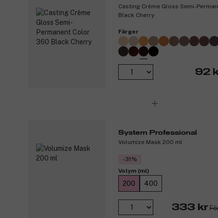
Casting Crème Gloss Semi-Perman
Black Cherry
Färger
92 k
System Professional
Volumize Mask 200 ml
-31%
Volym (ml)
200
400
333 kr
Fö