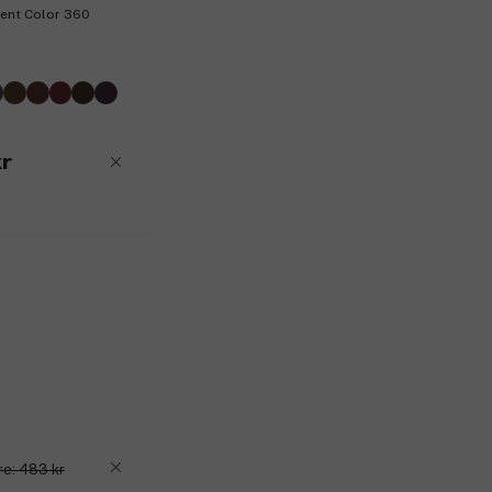
ent Color 360
r
re: 483 kr