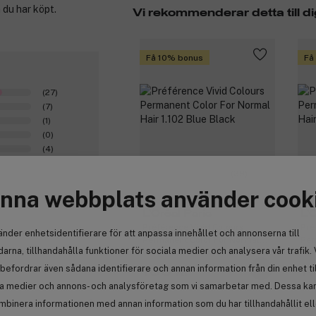
 du har köpt.
Vi rekommenderar detta till di
Få 10% bonus
Få
(27)
(7)
(1)
(0)
(4)
(39)
nna webbplats använder cook
L'Oréal Paris
L'
Préférence Vivid Colours
Pré
änder enhetsidentifierare för att anpassa innehållet och annonserna till
Permanent Color For Normal
Per
arna, tillhandahålla funktioner för sociala medier och analysera vår trafik. 
Hair 1.102 Blue Black
Hai
befordrar även sådana identifierare och annan information från din enhet ti
100 kr
11
la medier och annons- och analysföretag som vi samarbetar med. Dessa kan 
mbinera informationen med annan information som du har tillhandahållit el
0